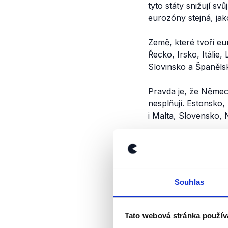
tyto státy snižují s
eurozóny stejná, jak
Země, které tvoří
eu
Řecko, Irsko, Itálie
Slovinsko a Španěls
Pravda je, že Německo
nesplňují. Estonsko,
i Malta, Slovensko, 
Nad je pouze Řecko, 
Jak ale plyne z graf
posledních letech sni
Souhlas
Tato webová stránka použív