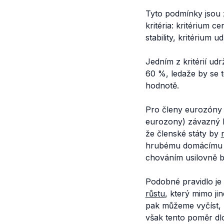
Tyto podmínky jsou
kritéria: kritérium 
stability, kritérium u
Jedním z kritérií ud
60 %, ledaže by se 
hodnotě.
Pro členy eurozóny j
eurozony) závazný Pa
že členské státy by
hrubému domácímu pr
chováním usilovně bl
Podobné pravidlo je
růstu
, který mimo ji
pak můžeme vyčíst, 
však tento poměr dl