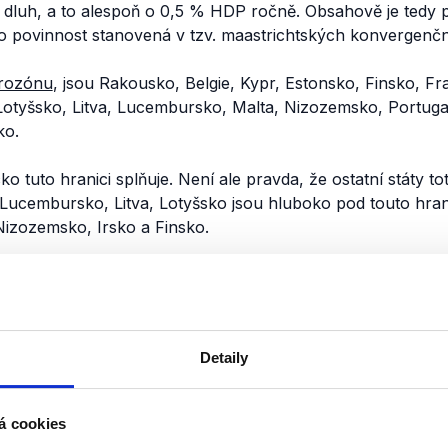
vůj dluh, a to alespoň o 0,5 % HDP ročně. Obsahově je tedy 
o povinnost stanovená v tzv. maastrichtských konvergenčníc
rozónu
, jsou Rakousko, Belgie, Kypr, Estonsko, Finsko, F
, Lotyšsko, Litva, Lucembursko, Malta, Nizozemsko, Portug
ko.
 tuto hranici splňuje. Není ale pravda, že ostatní státy to
 Lucembursko, Litva, Lotyšsko jsou hluboko pod touto hrani
Nizozemsko, Irsko a Finsko.
Itálie, Portugalsko, Belgie, Francie, Kypr, Španělsko, Rak
u či dalších dat
Eurostatu
, v Řecko, Rakousko či Slovinsko 
žují, což je v souladu s povinnostmi dle Paktu stability a rů
Detaily
á cookies