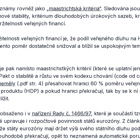
 známy rovněž jako
„maastrichtská kritéria“
. Sledována jso
cenové stability, kritérium dlouhodobých úrokových sazeb, k
držitelnosti veřejných financí.
ržitelnosti veřejných financí je, že podíl veřejného dluhu n
tento poměr dostatečně snižoval a blížil se uspokojivým t
e pak namísto maastrichstkých kritérií (které se uplatní jen
kt o stabilitě a růstu ve svém kodexu chování (code od co
neměly
(.pdf str. 4) přesahovat hranici 60 % poměru veřej
oduktu (HDP) a pokud hranici překračují, tak by se k ní
ížit.
 obsaženo i v
nařízení Rady č. 1466/97
, které je součástí tz
né upravuje i rozpočtové povinnosti států eurozóny. Z článk
že státy eurozóny mají držet výši svého státního dluhu p
ouhodobě překračují, opět to neznamená automatické por