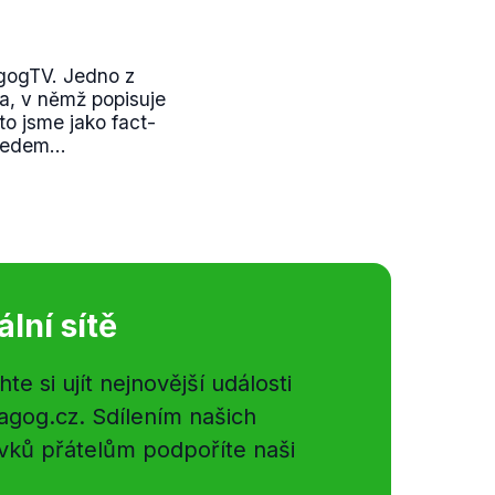
gogTV. Jedno z
a, v němž popisuje
 to jsme jako fact-
edem...
ální sítě
e si ujít nejnovější události
gog.cz. Sdílením našich
vků přátelům podpoříte naši