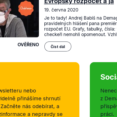
Evropský rozpočet a já
19. června 2020
Je to tady! Andrej Babiš na Dema
pravidelných hlášení pana premiér
rozpočet EU. Grafy, tabulky, čísla:
checkeři nemohli opomenout. Vzhl
OVĚŘENO
Číst dál
Soci
sletteru nebo
Nenecht
delně přinášíme shrnutí
z Dema
 Začněte nás odebírat, a
příspě
ezinformace a nepravdy se
práci.