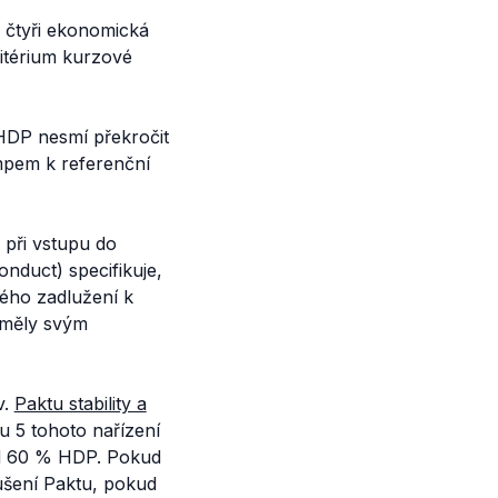
u čtyři ekonomická
ritérium kurzové
a HDP nesmí překročit
empem k referenční
 při vstupu do
nduct) specifikuje,
ného zadlužení k
 měly svým
v.
Paktu stability a
u 5 tohoto nařízení
od 60 % HDP. Pokud
ušení Paktu, pokud