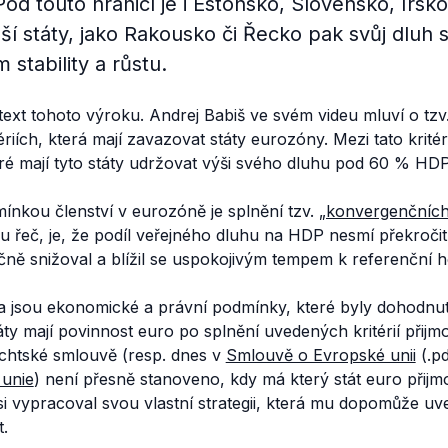
d touto hranicí je i Estonsko, Slovensko, Irsko,
í státy, jako Rakousko či Řecko pak svůj dluh sni
 stability a růstu.
xt tohoto výroku. Andrej Babiš ve svém videu mluví o tzv
iích, která mají zavazovat státy eurozóny. Mezi tato kritéri
ré mají tyto státy udržovat výši svého dluhu pod 60 % HDP
ínkou členství v eurozóně je splnění tzv.
„konvergenčních k
u řeč, je, že podíl veřejného dluhu na HDP nesmí překroči
ně snižoval a blížil se uspokojivým tempem k referenční h
ia jsou ekonomické a právní podmínky, které byly dohodnu
y mají povinnost euro po splnění uvedených kritérií přijmou
chtské smlouvě (resp. dnes v
Smlouvě o Evropské unii
(.p
 unie
) není přesně stanoveno, kdy má který stát euro přijmo
si vypracoval svou vlastní strategii, která mu dopomůže 
t.