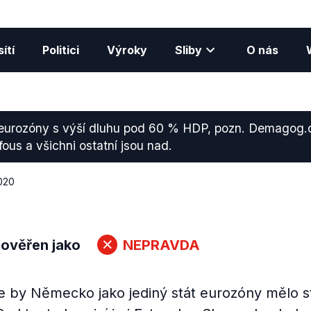
ítí
Politici
Výroky
Sliby
O nás
y eurozóny s výší dluhu pod 60 % HDP, pozn. Demagog.c
ous a všichni ostatní jsou nad.
2020
 ověřen jako
NEPRAVDA
e by Německo jako jediný stát eurozóny mělo s