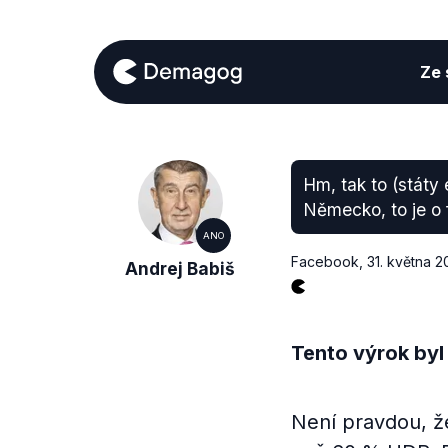
Ze s
Hm, tak to (stát
Německo, to je o f
ANO
Facebook
,
31. května 
Andrej Babiš
Tento výrok byl
Není pravdou, ž