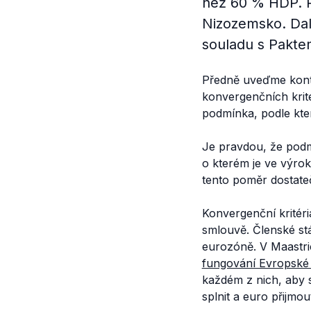
než 60 % HDP. Po
Nizozemsko. Dalš
souladu s Paktem
Předně uveďme konte
konvergenčních kritér
podmínka, podle kte
Je pravdou, že podm
o kterém je ve výrok
tento poměr dostateč
Konvergenční kritér
smlouvě. Členské stát
eurozóně. V Maastri
fungování Evropské
každém z nich, aby 
splnit a euro přijmou