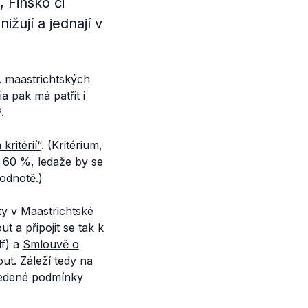
 Finsko či
žují a jednají v
. maastrichtských
a pak má patřit i
.
ritérií“
. (Kritérium,
t 60 %, ledaže by se
odnotě.)
ty v Maastrichtské
t a připojit se tak k
df) a
Smlouvě o
ut. Záleží tedy na
uvedené podmínky