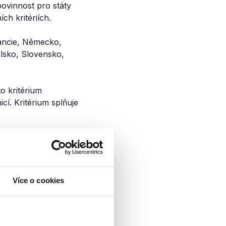
povinnost pro státy
h kritériích.
rancie, Německo,
alsko, Slovensko,
to kritérium
cí. Kritérium splňuje
ousko a Slovinsko.
svůj dluh v
stu.
Více o cookies