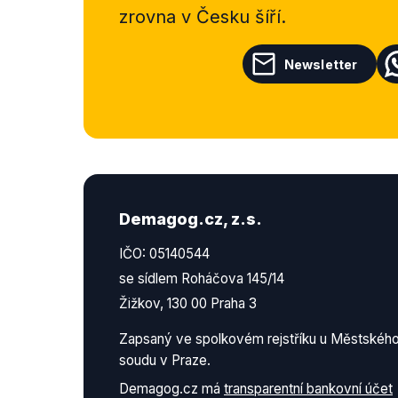
zrovna v Česku šíří.
Newsletter
Demagog.cz, z.s.
IČO: 05140544
se sídlem Roháčova 145/14
Žižkov, 130 00 Praha 3
Zapsaný ve spolkovém rejstříku u Městskéh
soudu v Praze.
Demagog.cz má
transparentní bankovní účet