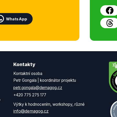
WhatsApp
Kontakty
Kontaktní osoba
Petr Gongala | koordinátor projektu
petr.gongala@demagog.cz
+420 775 275 177
o
Výtky k hodnocením, workshopy, různé
info@demagog.cz