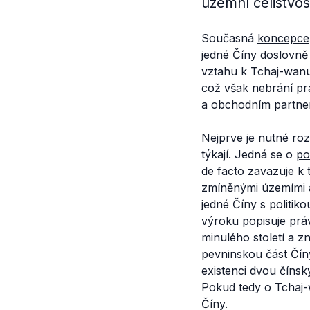
územní celistvos
Současná
koncepce
jedné Číny doslovně
vztahu k Tchaj-wanu
což však nebrání pr
a obchodním partne
Nejprve je nutné roz
týkají. Jedná se o
po
de facto zavazuje k
zmíněnými územími a
jedné Číny s politiko
výroku popisuje práv
minulého století a z
pevninskou část Čín
existenci dvou čínsk
Pokud tedy o Tchaj-
Číny.