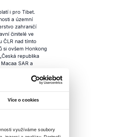
atí i pro Tibet.
nosti a územní
erstvo zahraničí
vní činitelé ve
u ČLR nad tímto
hů si ovšem Honkong
„
Česká republika
 Macaa SAR a
obchodně-
zahraničí.
Více o cookies
ček, Kobza a
ěvnosti využíváme soubory
, inzerci a analýzy. Partneři