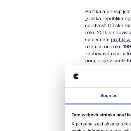
Politika a princip je
„
Česká republika nij
celistvosti Čínské lid
roku 2016 v souvislo
společném
prohláše
územím od roku 1997
zachovává naprostou
podporuje v souladu
rozvíjí vzájemné vzt
ekonomické oblasti 
Výrok jsme zmí
Souhlas
Tato webová stránka použív
K personalizaci obsahu a re
cookie. Informace o tom, jak