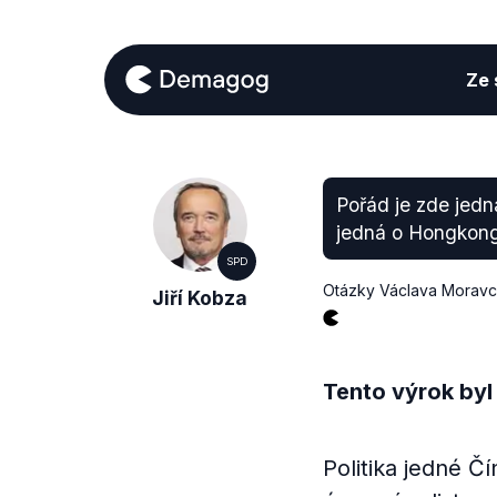
Ze s
Pořád je zde jedna
jedná o Hongkong,
SPD
Otázky Václava Morav
Jiří Kobza
Tento výrok byl
Politika jedné Č