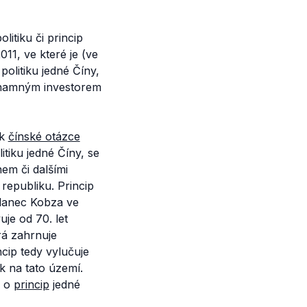
litiku či princip
2011, ve které je (ve
olitiku jedné Číny,
znamným investorem
 k
čínské otázce
itiku jedné Číny, se
em či dalšími
republiku. Princip
oslanec Kobza ve
uje od 70. let
rá zahrnuje
cip tedy vylučuje
k na tato území.
á o
princip
jedné