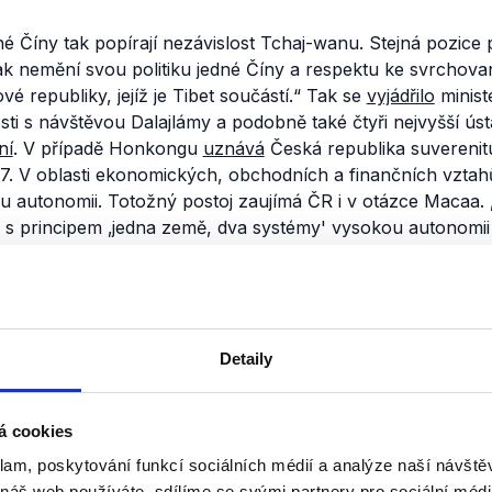
dné Číny tak popírají nezávislost Tchaj-wanu. Stejná pozice pl
ak nemění svou politiku jedné Číny a respektu ke svrchova
ové republiky, jejíž je Tibet součástí.“
Tak se
vyjádřilo
minist
sti s návštěvou Dalajlámy a podobně také čtyři nejvyšší ústa
ní
. V případě Honkongu
uznává
Česká republika suverenit
. V oblasti ekonomických, obchodních a finančních vzta
 autonomii. Totožný postoj zaujímá ČR i v otázce Macaa. 
 s principem
‚
jedna země, dva systémy
'
vysokou autonomii
ahy s akcentem na zintenzivnění bilaterální spolupráce v 
a s cílem podporovat kulturní výměnu“
,
uvádí
ministerstvo 
nili
Detaily
Cesty na východ: Petří
Pawlas v OVM
á cookies
7. července 2020
klam, poskytování funkcí sociálních médií a analýze naší návšt
 náš web používáte, sdílíme se svými partnery pro sociální média