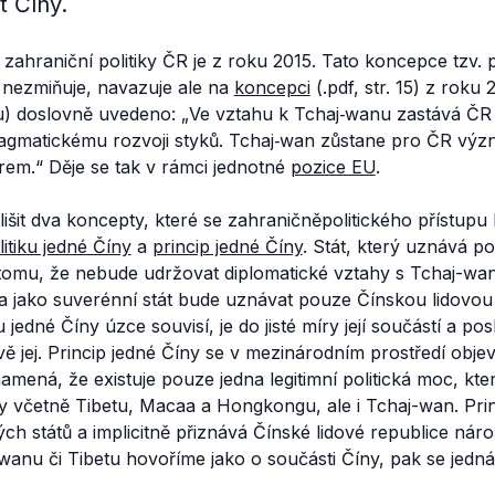
t Číny.
zahraniční politiky ČR je z roku 2015. Tato koncepce tzv. po
 nezmiňuje, navazuje ale na
koncepci
(.pdf, str. 15) z roku 
) doslovně uvedeno: „
Ve vztahu k Tchaj‐wanu zastává ČR p
agmatickému rozvoji styků. Tchaj‐wan zůstane pro ČR vý
rem.“
Děje se tak v rámci jednotné
pozice EU
.
lišit dva koncepty, které se zahraničněpolitického přístupu
litiku jedné Číny
a
princip jedné Číny
. Stát, který uznává pol
 tomu, že nebude udržovat diplomatické vztahy s Tchaj-wan
 jako suverénní stát bude uznávat pouze Čínskou lidovou 
u jedné Číny úzce souvisí, je do jisté míry její součástí a p
ě jej. Princip jedné Číny se v mezinárodním prostředí objev
namená, že existuje pouze jedna legitimní politická moc, kte
y včetně Tibetu, Macaa a Hongkongu, ale i Tchaj-wan. Prin
ých států a implicitně přiznává Čínské lidové republice náro
wanu či Tibetu hovoříme jako o součásti Číny, pak se jedn