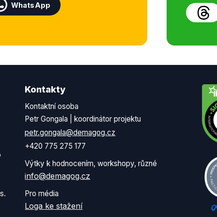
WhatsApp
Kontakty
Kontaktní osoba
Petr Gongala | koordinátor projektu
petr.gongala@demagog.cz
+420 775 275 177
o
Výtky k hodnocením, workshopy, různé
info@demagog.cz
s.
Pro média
Loga ke stažení