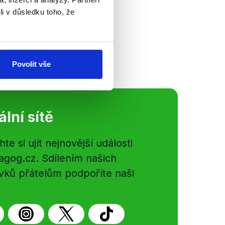
ou, záhadný dopis.
li v důsledku toho, že
zkách Václava
ních věcí Tomáš
za (SPD) a...
Povolit vše
ální sítě
e si ujít nejnovější události
gog.cz. Sdílením našich
vků přátelům podpoříte naši