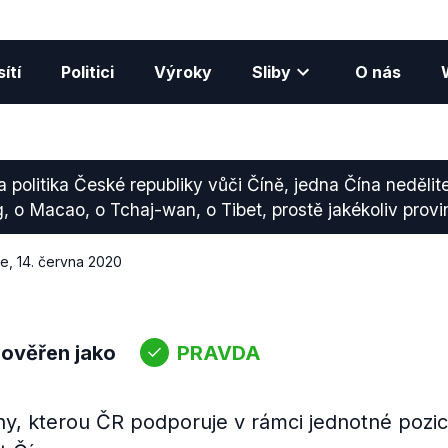
ítí
Politici
Výroky
Sliby
O nás
 politika České republiky vůči Číně, jedna Čína nedělite
 o Macao, o Tchaj-wan, o Tibet, prostě jakékoliv provin
ce
,
14. června 2020
 ověřen jako
PRAVDA
íny, kterou ČR podporuje v rámci jednotné pozi