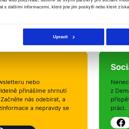
Cesta na Tchaj-wan, vztahy s Čín
 s dalšími informacemi, které jste jim poskytli nebo které získa
Se zahraniční tématikou se v Otá
Moravce potýkali ministr zahranič
Petříček (ČSSD), poslanec Jiří Kob
OVĚŘENO
Číst dál
Upravit
Soci
sletteru nebo
Nenecht
delně přinášíme shrnutí
z Dema
 Začněte nás odebírat, a
příspě
ezinformace a nepravdy se
práci.