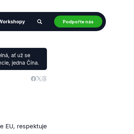
Workshopy
Podpořte nás
lná, ať už se
cie, jedna Čína.
ce EU, respektuje