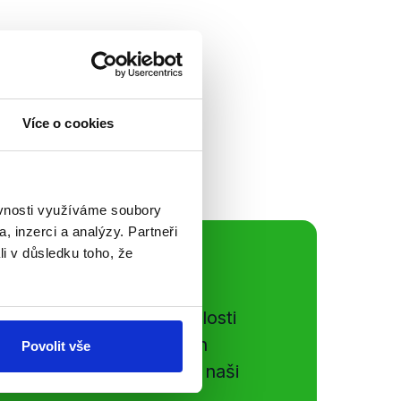
ou, záhadný dopis.
zkách Václava
ních věcí Tomáš
za (SPD) a...
Více o cookies
ěvnosti využíváme soubory
, inzerci a analýzy. Partneři
li v důsledku toho, že
ální sítě
e si ujít nejnovější události
gog.cz. Sdílením našich
Povolit vše
vků přátelům podpoříte naši