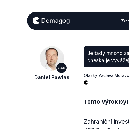
Ze s
Je tady mnoho zah
dneska je vyvážej
KSČM
Otázky Václava Morav
Daniel Pawlas
Tento výrok byl
Zahraniční inves