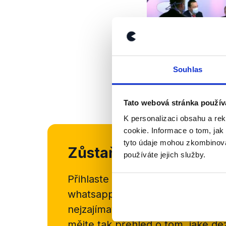
Souhlas
Tato webová stránka použív
K personalizaci obsahu a re
cookie. Informace o tom, jak
tyto údaje mohou zkombinovat
Zůstaňme v kontaktu
používáte jejich služby.
Přihlaste se k odběru našeho
new
whatsappového kanálu, kde pravi
nejzajímavějších článků a analýz.
mějte tak přehled o tom, jaké d