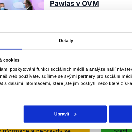
Pawlas v OVM
7. července 2020
Cesta na Tchaj-wan, vztahy s Čín
Se zahraniční tématikou se v Otá
Moravce potýkali ministr zahranič
Petříček (ČSSD), poslanec Jiří Kob
Detaily
OVĚŘENO
Číst dál
á cookies
klam, poskytování funkcí sociálních médií a analýze naší návšt
 náš web používáte, sdílíme se svými partnery pro sociální média
 s dalšími informacemi, které jste jim poskytli nebo které získa
Soci
sletteru nebo
Nenecht
delně přinášíme shrnutí
z Dema
Upravit
 Začněte nás odebírat, a
příspě
ezinformace a nepravdy se
práci.