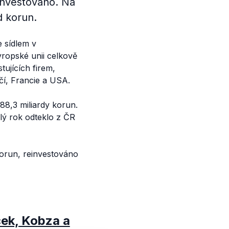
investováno. Na
d korun.
e sídlem v
ropské unii celkově
stujících firem,
čí, Francie a USA.
88,3 miliardy korun.
lý rok odteklo z ČR
 korun, reinvestováno
ček, Kobza a