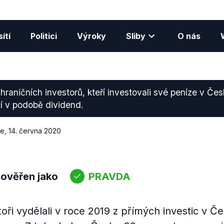
ítí
Politici
Výroky
Sliby
O nás
raničních investorů, kteří investovali své peníze v Čes
í v podobě dividend.
ce
,
14. června 2020
 ověřen jako
PRAVDA
toři vydělali v roce 2019 z přímých investic v Č