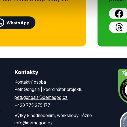
WhatsApp
Kontakty
Kontaktní osoba
Petr Gongala | koordinátor projektu
petr.gongala@demagog.cz
+420 775 275 177
o
Výtky k hodnocením, workshopy, různé
info@demagog.cz