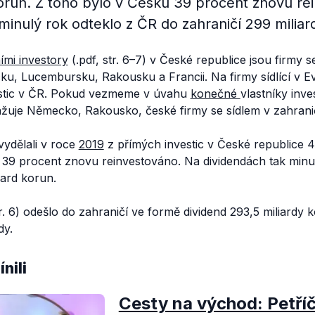
korun. Z toho bylo v Česku 39 procent znovu re
minulý rok odteklo z ČR do zahraničí 299 miliar
ími investory
(.pdf, str. 6–7) v České republice jsou firmy s
, Lucembursku, Rakousku a Francii. Na firmy sídlící v Ev
estic v ČR. Pokud vezmeme v úvahu
konečné
vlastníky inve
ažuje Německo, Rakousko, české firmy se sídlem v zahrani
vydělali v roce
2019
z přímých investic v České republice 4
 39 procent znovu reinvestováno. Na dividendách tak minu
iard korun.
tr. 6) odešlo do zahraničí ve formě dividend 293,5 miliardy
dy.
nili
Cesty na východ: Petří