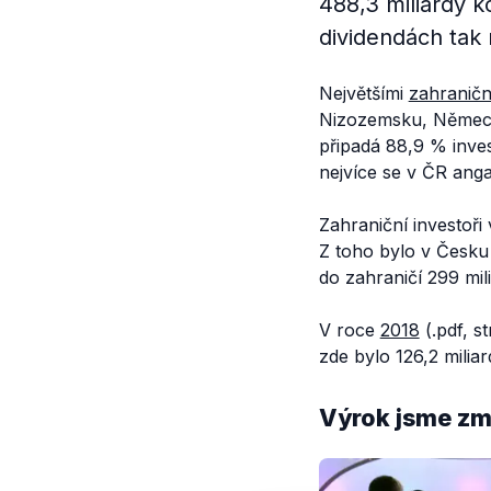
488,3 miliardy 
dividendách tak 
Největšími
zahraničn
Nizozemsku, Německu
připadá 88,9 % inv
nejvíce se v ČR ang
Zahraniční investoři 
Z toho bylo v Česku
do zahraničí 299 mil
V roce
2018
(.pdf, s
zde bylo 126,2 miliar
Výrok jsme zmí