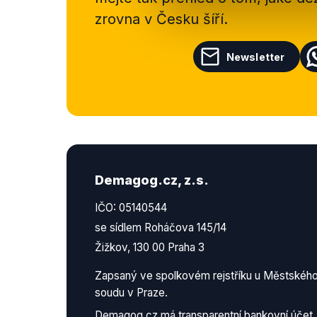
zrovna v Česku šíří.
Newsletter
Demagog.cz, z.s.
IČO: 05140544
se sídlem Roháčova 145/14
Žižkov, 130 00 Praha 3
Zapsaný ve spolkovém rejstříku u Městskéh
soudu v Praze.
Demagog.cz má
transparentní bankovní účet