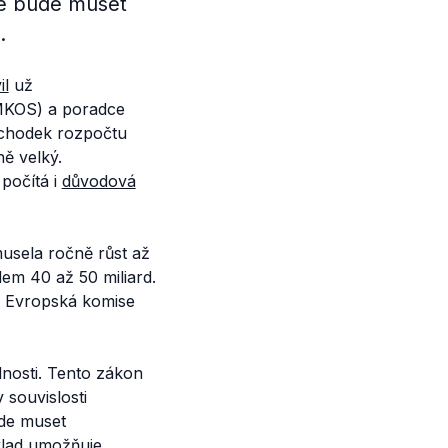
se bude muset
.
il
už
MKOS) a poradce
schodek rozpočtu
ně velký.
počítá i
důvodová
usela ročně růst až
em 40 až 50 miliard.
, Evropská komise
nosti. Tento zákon
v souvislosti
ude muset
klad
umožňuje