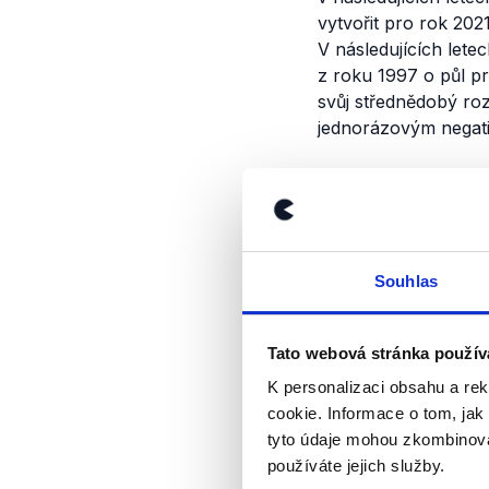
vytvořit pro rok 202
V následujících lete
z roku 1997 o půl p
svůj střednědobý ro
jednorázovým negati
Výrok jsme zmí
Souhlas
Tato webová stránka použív
K personalizaci obsahu a re
cookie. Informace o tom, jak
tyto údaje mohou zkombinovat
používáte jejich služby.