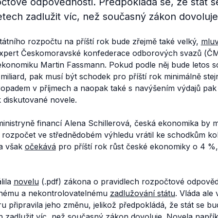
očtové odpovědnosti. Předpokládá se, že stát 
letech zadlužit víc, než současný zákon dovoluje
átního rozpočtu na příští rok bude zřejmě také velký,
mluv
xpert Českomoravské konfederace odborových svazů (Č
ekonomiku Martin Fassmann. Pokud podle něj bude letos 
iliard, pak musí být schodek pro příští rok minimálně stej
opadem v příjmech a naopak také s navýšením výdajů pak 
 k diskutované novele.
inistryně financí Alena Schillerová, česká ekonomika by m
í rozpočet ve střednědobém výhledu vrátil ke schodkům kol
a však
očekává
pro příští rok růst české ekonomiky o 4 %
lila
novelu
(.pdf) zákona o pravidlech rozpočtové odpověd
nému a nekontrolovatelnému
zadlužování státu
. Vláda ale 
u připravila jeho změnu, jelikož předpokládá, že stát se b
ch zadlužit víc, než současný zákon dovoluje. Novela napří