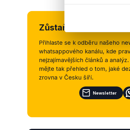
Zůstaňme v kontaktu
Přihlaste se k odběru našeho
new
whatsappového kanálu, kde pravi
nejzajímavějších článků a analýz.
mějte tak přehled o tom, jaké d
zrovna v Česku šíří.
Newsletter