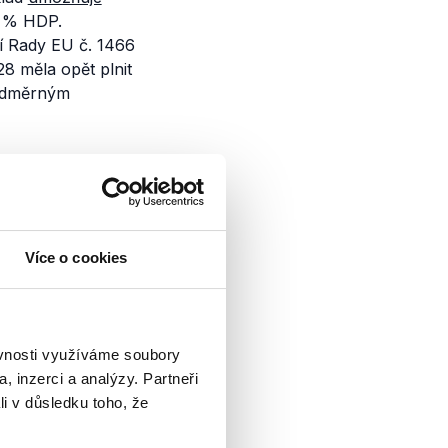
 4 % HDP.
í Rady EU č. 1466
8 měla opět plnit
nadměrným
 Schillerová
Více o cookies
na rok 2021?
 Deník popisuje
ěvnosti využíváme soubory
 se i na zrušení
pro...
, inzerci a analýzy. Partneři
li v důsledku toho, že