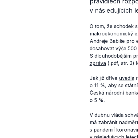
pravidlech rozp
v následujících 
O tom, že schodek st
makroekonomický e
Andreje Babiše pro 
dosahovat výše 500 m
S dlouhodobějším pr
zpráva
(.pdf, str. 3)
Jak již dříve
uvedla
m
o 11 %, aby se státn
Česká národní bank
o 5 %.
V dubnu vláda schvá
má zabránit nadměr
s pandemií koronavir
v následujících lete