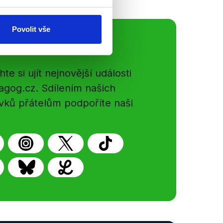
Povolit vše
ální sítě
e si ujít nejnovější události
gog.cz. Sdílením našich
vků přátelům podpoříte naši