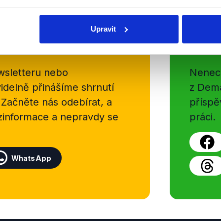
Upravit
Soci
sletteru nebo
Nenecht
delně přinášíme shrnutí
z Dema
 Začněte nás odebírat, a
příspě
ezinformace a nepravdy se
práci.
WhatsApp