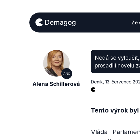
Ze s
Nedá se vyloučit,
prosadili novelu 
ANO
Deník
,
13. července 20
Alena Schillerová
Tento výrok byl
Vláda i Parlamen