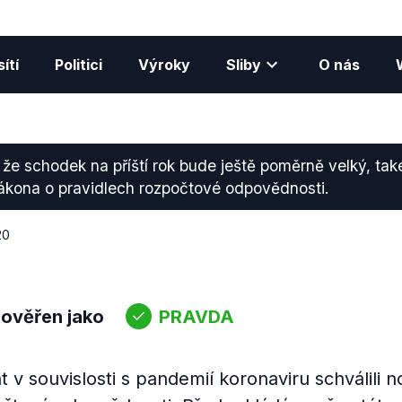
ítí
Politici
Výroky
Sliby
O nás
 že schodek na příští rok bude ještě poměrně velký, tak
zákona o pravidlech rozpočtové odpovědnosti.
20
 ověřen jako
PRAVDA
t v souvislosti s pandemií koronaviru schválili 