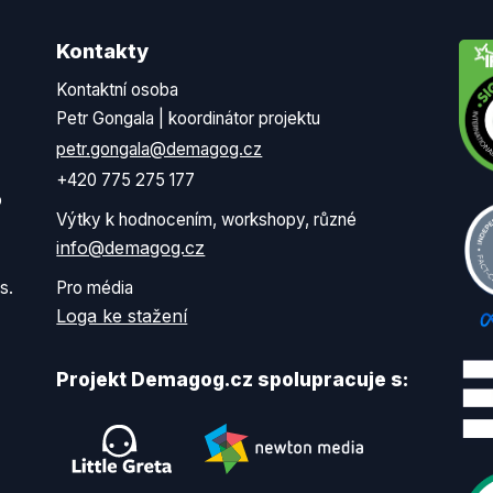
Kontakty
Kontaktní osoba
Petr Gongala | koordinátor projektu
petr.gongala@demagog.cz
+420 775 275 177
o
Výtky k hodnocením, workshopy, různé
info@demagog.cz
s.
Pro média
Loga ke stažení
Projekt Demagog.cz spolupracuje s: