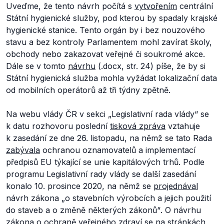
Uveďme, že tento návrh počítá s
vytvořením
centrální
Státní hygienické služby, pod kterou by spadaly krajské
hygienické stanice. Tento orgán by i bez nouzového
stavu a bez kontroly Parlamentem mohl zavírat školy,
obchody nebo zakazovat veřejné či soukromé akce.
Dále se v tomto
návrhu
(.docx, str. 24) píše, že by si
Státní hygienická služba mohla vyžádat lokalizační data
od mobilních operátorů až tři týdny zpětně.
Na webu vlády ČR v sekci „Legislativní rada vlády“ se
k datu rozhovoru poslední
tisková zpráva
vztahuje
k zasedání ze dne 26. listopadu, na němž se tato Rada
zabývala
ochranou oznamovatelů a implementací
předpisů EU týkající se unie kapitálových trhů. Podle
programu Legislativní rady vlády se další zasedání
konalo 10. prosince 2020, na němž se
projednával
návrh zákona
„o stavebních výrobcích a jejich použití
do staveb a o změně některých zákonů“
. O návrhu
zákona o ochraně veřejného zdraví se na stránkách