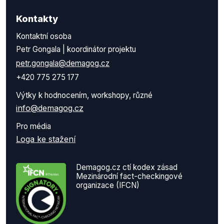
Kontakty
Kontaktní osoba
Petr Gongala | koordinátor projektu
petr.gongala@demagog.cz
+420 775 275 177
Výtky k hodnocením, workshopy, různé
info@demagog.cz
Pro média
Loga ke stažení
Demagog.cz ctí kodex zásad
Mezinárodní fact-checkingové
organizace (IFCN)