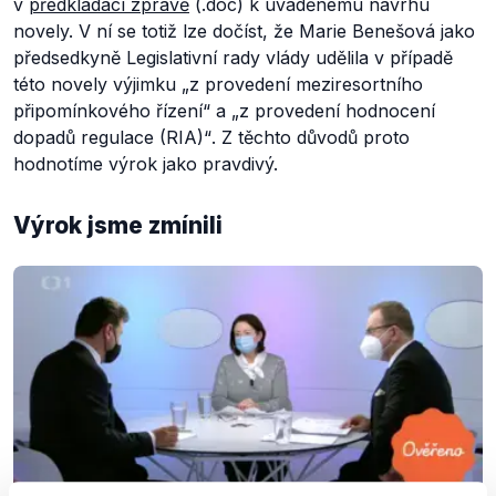
v
předkládací zprávě
(.doc) k uváděnému návrhu
novely. V ní se totiž lze dočíst, že Marie Benešová jako
předsedkyně Legislativní rady vlády udělila v případě
této novely výjimku
„z provedení meziresortního
připomínkového řízení“
a
„z provedení hodnocení
dopadů regulace (RIA)“
. Z těchto důvodů proto
hodnotíme výrok jako pravdivý.
Výrok jsme zmínili