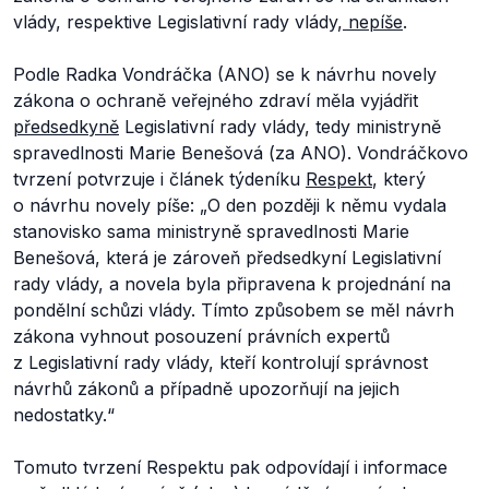
vlády, respektive Legislativní rady vlády,
nepíše
.
Podle Radka Vondráčka (ANO) se k návrhu novely
zákona o ochraně veřejného zdraví měla vyjádřit
předsedkyně
Legislativní rady vlády, tedy ministryně
spravedlnosti Marie Benešová (za ANO). Vondráčkovo
tvrzení potvrzuje i článek týdeníku
Respekt
, který
o návrhu novely píše:
„O den později k němu vydala
stanovisko sama ministryně spravedlnosti Marie
Benešová, která je zároveň předsedkyní Legislativní
rady vlády, a novela byla připravena k projednání na
pondělní schůzi vlády. Tímto způsobem se měl návrh
zákona vyhnout posouzení právních expertů
z Legislativní rady vlády, kteří kontrolují správnost
návrhů zákonů a případně upozorňují na jejich
nedostatky.“
Tomuto tvrzení Respektu pak odpovídají i informace