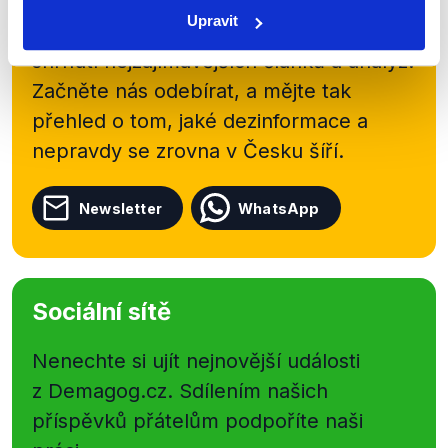
newsletteru nebo
whatsappového
Upravit
kanálu, kde pravidelně přinášíme
shrnutí nejzajímavějších článků a analýz.
Začněte nás odebírat, a mějte tak
přehled o tom, jaké dezinformace a
nepravdy se zrovna v Česku šíří.
Newsletter
WhatsApp
Sociální sítě
Nenechte si ujít nejnovější události
z Demagog.cz. Sdílením našich
příspěvků přátelům podpoříte naši