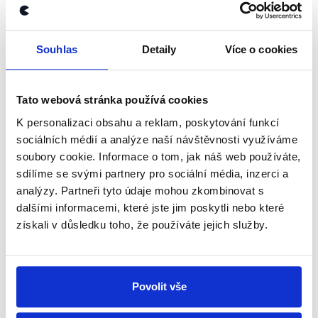
OVĚŘENO
Miroslava Němcová a Radek
Souhlas
Detaily
Více o cookies
Vondráček
16. prosince 2020
Tato webová stránka používá cookies
Miroslava Němcová (senátorka za ODS) a Radek
K personalizaci obsahu a reklam, poskytování funkcí
Vondráček (předseda Poslanecké sněmovny, ANO)
sociálních médií a analýze naší návštěvnosti využíváme
se setkali v nedělních Otázkách Václava Moravce.
soubory cookie. Informace o tom, jak náš web používáte,
Diskutovali o přijímání zákonů v nouzovém stavu,...
sdílíme se svými partnery pro sociální média, inzerci a
analýzy. Partneři tyto údaje mohou zkombinovat s
Číst dál
dalšími informacemi, které jste jim poskytli nebo které
získali v důsledku toho, že používáte jejich služby.
Zůstaňme v kontaktu
Povolit vše
Přihlaste se k odběru našeho