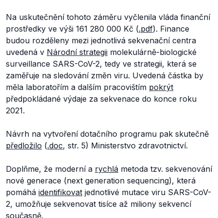
Na uskutečnění tohoto záměru vyčlenila vláda finanční
prostředky ve výši 161 280 000 Kč (
.pdf
). Finance
budou rozděleny mezi jednotlivá sekvenační centra
uvedená v
Národní strategii
molekulárně-biologické
surveillance SARS-CoV-2, tedy ve strategii, která se
zaměřuje na sledování změn viru. Uvedená částka by
měla laboratořím a dalším pracovištím
pokrýt
předpokládané výdaje za sekvenace do konce roku
2021.
Návrh na vytvoření dotačního programu pak skutečně
předložilo
(
.doc
, str. 5) Ministerstvo zdravotnictví.
Doplňme, že moderní a
rychlá
metoda tzv. sekvenování
nové generace (next generation sequencing), která
pomáhá
identifikovat
jednotlivé mutace viru SARS-CoV-
2, umožňuje sekvenovat tisíce až miliony sekvencí
současně
.