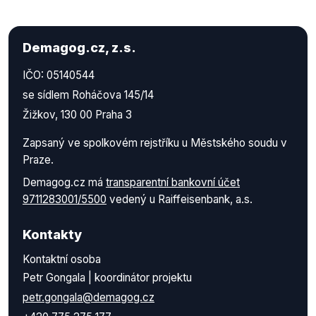
Demagog.cz, z.s.
IČO: 05140544
se sídlem Roháčova 145/14
Žižkov, 130 00 Praha 3
Zapsaný ve spolkovém rejstříku u Městského soudu v
Praze.
Demagog.cz má
transparentní bankovní účet
9711283001/5500
vedený u Raiffeisenbank, a.s.
Kontakty
Kontaktní osoba
Petr Gongala | koordinátor projektu
petr.gongala@demagog.cz