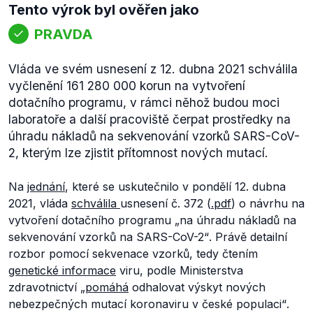
Tento výrok byl ověřen jako
PRAVDA
Vláda ve svém usnesení z 12. dubna 2021 schválila
vyčlenění 161 280 000 korun na vytvoření
dotačního programu, v rámci něhož budou moci
laboratoře a další pracoviště čerpat prostředky na
úhradu nákladů na sekvenování vzorků SARS-CoV-
2, kterým lze zjistit přítomnost nových mutací.
Na
jednání
, které se uskutečnilo v pondělí 12. dubna
2021, vláda
schválila
usnesení č. 372 (
.pdf
) o návrhu na
vytvoření dotačního programu
„na úhradu nákladů na
sekvenování vzorků na SARS-CoV-2“
. Právě detailní
rozbor pomocí sekvenace vzorků, tedy čtením
genetické informace
viru, podle Ministerstva
zdravotnictví
„
pomáhá
odhalovat výskyt nových
nebezpečných mutací koronaviru v české populaci“
.