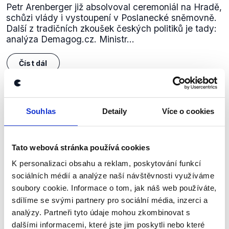
Petr Arenberger již absolvoval ceremoniál na Hradě,
schůzi vlády i vystoupení v Poslanecké sněmovně.
Další z tradičních zkoušek českých politiků je tady:
analýza Demagog.cz. Ministr...
Číst dál
Zůstaňme v kontaktu
Souhlas
Detaily
Více o cookies
Přihlaste se k odběru našeho
Tato webová stránka používá cookies
newsletteru nebo
whatsappového
K personalizaci obsahu a reklam, poskytování funkcí
kanálu, kde pravidelně přinášíme
sociálních médií a analýze naší návštěvnosti využíváme
shrnutí nejzajímavějších článků a analýz.
soubory cookie. Informace o tom, jak náš web používáte,
Začněte nás odebírat, a mějte tak
sdílíme se svými partnery pro sociální média, inzerci a
přehled o tom, jaké dezinformace a
analýzy. Partneři tyto údaje mohou zkombinovat s
dalšími informacemi, které jste jim poskytli nebo které
nepravdy se zrovna v Česku šíří.