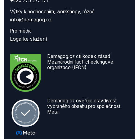
+420 775 275 177
Výtky k hodnocením, workshopy, různé
info@demagog.cz
Pro média
Loga ke stažení
Demagog.cz ctí kodex zásad
Mezinárodní fact-checkingové
organizace (IFCN)
Demagog.cz ověřuje pravdivost
vybraného obsahu pro společnost
Meta