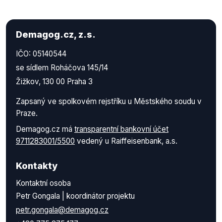
Demagog.cz, z.s.
IČO: 05140544
se sídlem Roháčova 145/14
Žižkov, 130 00 Praha 3
Zapsaný ve spolkovém rejstříku u Městského soudu v
Praze.
Demagog.cz má
transparentní bankovní účet
9711283001/5500
vedený u Raiffeisenbank, a.s.
Kontakty
Kontaktní osoba
Petr Gongala | koordinátor projektu
petr.gongala@demagog.cz