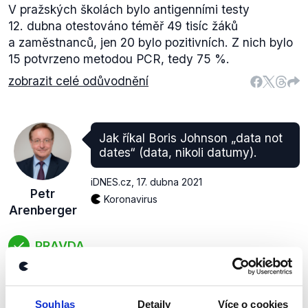
V pražských školách bylo antigenními testy
12. dubna otestováno téměř 49 tisíc žáků
a zaměstnanců, jen 20 bylo pozitivních. Z nich bylo
15 potvrzeno metodou PCR, tedy 75 %.
zobrazit celé odůvodnění
Jak říkal Boris Johnson „data not
dates“ (data, nikoli datumy).
iDNES.cz
,
17. dubna 2021
Petr
Koronavirus
Arenberger
PRAVDA
Boris Johnson skutečně prohlásil, že při
rozvolňování opatření ve Velké Británii se bude
soustředit na data, nikoli datumy.
Souhlas
Detaily
Více o cookies