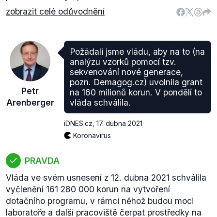
zobrazit celé odůvodnění
Požádali jsme vládu, aby na to (na
analýzu vzorků pomocí tzv.
sekvenování nové generace,
pozn. Demagog.cz) uvolnila grant
Petr
na 160 milionů korun. V pondělí to
Arenberger
vláda schválila.
iDNES.cz
,
17. dubna 2021
Koronavirus
PRAVDA
Vláda ve svém usnesení z 12. dubna 2021 schválila
vyčlenění 161 280 000 korun na vytvoření
dotačního programu, v rámci něhož budou moci
laboratoře a další pracoviště čerpat prostředky na