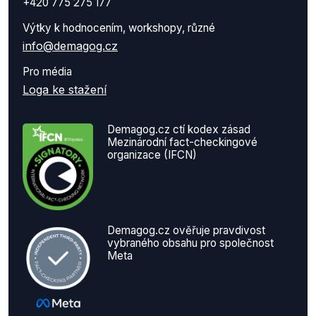
+420 775 275 177
Výtky k hodnocením, workshopy, různé
info@demagog.cz
Pro média
Loga ke stažení
Demagog.cz ctí kodex zásad
Mezinárodní fact-checkingové
organizace (IFCN)
Demagog.cz ověřuje pravdivost
vybraného obsahu pro společnost
Meta