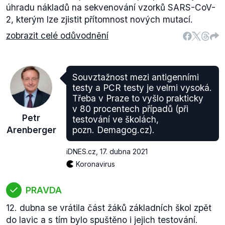
úhradu nákladů na sekvenování vzorků SARS-CoV-
2, kterým lze zjistit přítomnost nových mutací.
zobrazit celé odůvodnění
Souvztažnost mezi antigenními
testy a PCR testy je velmi vysoká.
Třeba v Praze to vyšlo prakticky
v 80 procentech případů (při
Petr
testování ve školách,
Arenberger
pozn. Demagog.cz).
iDNES.cz
,
17. dubna 2021
Koronavirus
PRAVDA
12. dubna se vrátila část žáků základních škol zpět
do lavic a s tím bylo spuštěno i jejich testování.