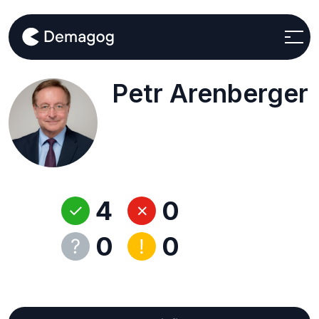
Petr Arenberger
4
0
0
0