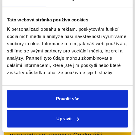
zobrazit celé odůvodnění
Tato webová stránka používá cookies
K personalizaci obsahu a reklam, poskytování funkcí
sociálních médií a analýze naší návštěvnosti využíváme
soubory cookie. Informace o tom, jak náš web používáte,
sdílíme se svými partnery pro sociální média, inzerci a
analýzy. Partneři tyto údaje mohou zkombinovat s
Zůstaňme v kontaktu
dalšími informacemi, které jste jim poskytli nebo které
získali v důsledku toho, že používáte jejich služby.
Přihlaste se k odběru našeho
newsletteru nebo
whatsappového
kanálu, kde pravidelně přinášíme
Povolit vše
shrnutí nejzajímavějších článků a analýz.
Začněte nás odebírat, a mějte tak
Upravit
přehled o tom, jaké dezinformace a