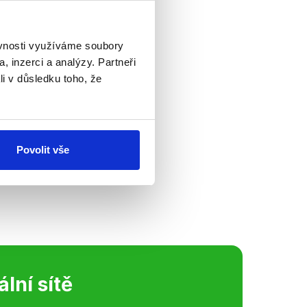
ěvnosti využíváme soubory
želstvích
, inzerci a analýzy. Partneři
li v důsledku toho, že
ích na legalizaci
ektive ústavní
Povolit vše
uže a ženy,
lénu Poslanecké...
ální sítě