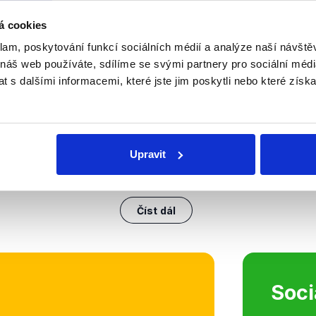
á cookies
nili
klam, poskytování funkcí sociálních médií a analýze naší návšt
Kopřiva a Nacher o man
 náš web používáte, sdílíme se svými partnery pro sociální média
 s dalšími informacemi, které jste jim poskytli nebo které získa
(pro všechny)
4. května 2021
Debata o dvou poslaneckých návrz
stejnopohlavních manželství, resp
Upravit
ochranu manželství jako svazku m
vyvolala velké diskuze nejen na p
OVĚŘENO
Číst dál
Soci