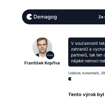
Ze s
V současnosti tak
zahraničí a vychov
partnerů, tak ten
Piráti
nějaké nemoci ne
František Kopřiva
Události, komentáře
,
29
Tento výrok byl