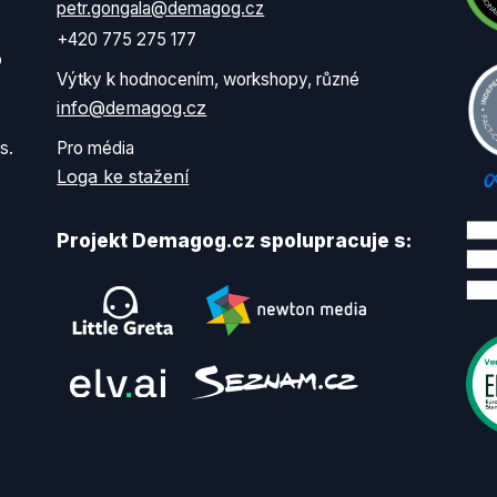
petr.gongala@demagog.cz
+420 775 275 177
o
Výtky k hodnocením, workshopy, různé
info@demagog.cz
s.
Pro média
Loga ke stažení
Projekt Demagog.cz spolupracuje s: