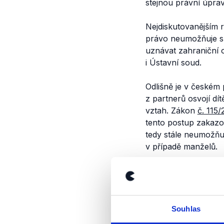
stejnou právní úpra
Nejdiskutovanějším 
právo neumožňuje sp
uznávat zahraniční 
i Ústavní soud.
Odlišně je v českém p
z partnerů osvojí dí
vztah. Zákon
č. 115
tento postup zakazo
tedy stále neumožňuje
v případě manželů.
Podle
§ 13 odst. 3
zák
podílí na výchově dí
ovšem automaticky zá
který nemá k dítěti,
Souhlas
mohlo být dítě odebr