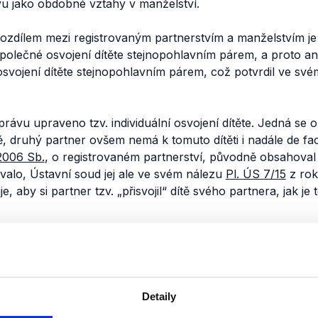
vu jako obdobné vztahy v manželství.
rozdílem mezi registrovaným partnerstvím a manželstvím je
olečné osvojení dítěte stejnopohlavním párem, a proto a
osvojení dítěte stejnopohlavním párem, což potvrdil ve sv
rávu upraveno tzv. individuální osvojení dítěte. Jedná se o 
tě, druhý partner ovšem nemá k tomuto dítěti i nadále
de fa
/2006 Sb.
, o registrovaném partnerství, původně obsahoval
valo, Ústavní soud jej ale ve svém nálezu
Pl. ÚS 7/15
z rok
, aby si partner tzv. „přisvojil“ dítě svého partnera, jak je
ona č. 115/2006 Sb., o registrovaném partnerství, má sice 
těte,
„povinnosti týkající se ochrany vývoje a výchovy dítěte
konné zastoupení dítěte. Ocitá se tak v pozici tzv.
sociáln
 na jehož výchově se podílí, téměř žádný právní vztah. Z 
Detaily
áno v případě úmrtí partnera, jenž je rodičem dítěte i podl