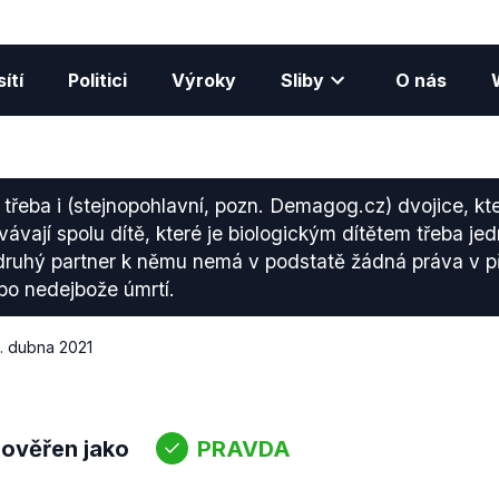
ítí
Politici
Výroky
Sliby
O nás
 třeba i (stejnopohlavní, pozn. Demagog.cz) dvojice, kte
ávají spolu dítě, které je biologickým dítětem třeba je
 druhý partner k němu nemá v podstatě žádná práva v p
bo nedejbože úmrtí.
. dubna 2021
 ověřen jako
PRAVDA