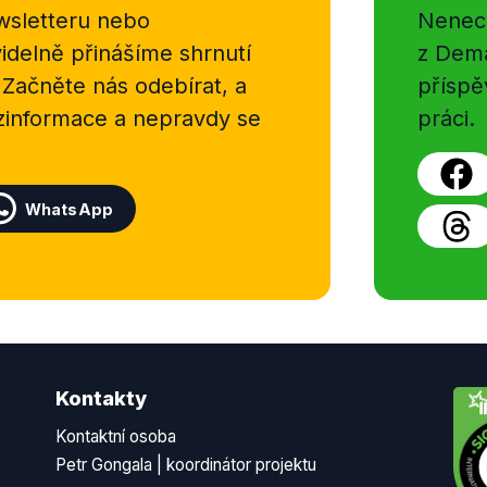
sletteru nebo
Nenecht
delně přinášíme shrnutí
z Dema
 Začněte nás odebírat, a
příspě
ezinformace a nepravdy se
práci.
WhatsApp
Kontakty
Kontaktní osoba
Petr Gongala | koordinátor projektu