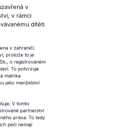
uzavřená v
tví, v rámci
ovávanému dítěti
ena v zahraničí.
í, protože to je
Sb., o registrovaném
laví. To potvrzuje
á matrika
u jako manželství
šuje. V tomto
trované partnerství
nného práva. To tedy
ich péči nemají