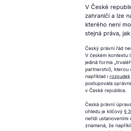
V České republi
zahraničí a lze 
kterého není mo
stejná práva, ja
Český právní řád ne
V českém kontextu lz
jediná forma
„trvalé
partnerství), kterou
například i
rozsudek
postupovala správn
v České republice.
Česká právní úprava
ohledu je klíčový
§ 
neřídí ustanoveními 
znamená, že napříkla