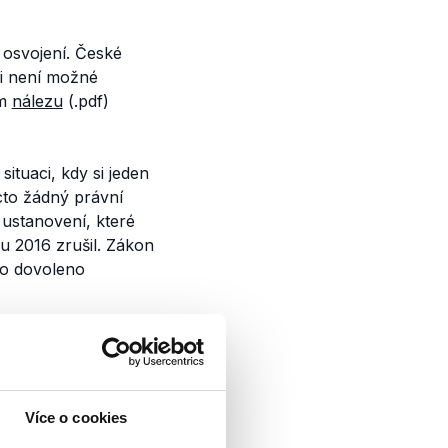
 osvojení. České
ni není možné
ém
nálezu
(.pdf)
situaci, kdy si jeden
cto
žádný právní
 ustanovení, které
u 2016 zrušil. Zákon
 to dovoleno
partner, který se
“,
nevzniká mu
ího rodiče
(str. 75),
toho důvodu by mu
Více o cookies
e právní úpravy.