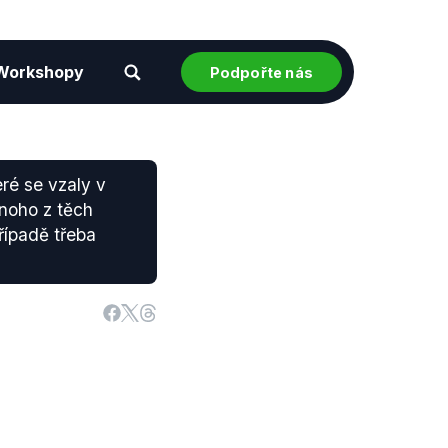
Workshopy
Podpořte nás
ré se vzaly v
dnoho z těch
řípadě třeba