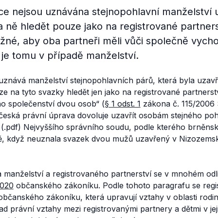
ce nejsou uznávána stejnopohlavní manželství 
na ně hledět pouze jako na registrované partners
žné, aby oba partneři měli vůči společně vych
k je tomu v případě manželství.
uznává manželství stejnopohlavních párů, která byla uzavř
e na tyto svazky hledět jen jako na registrované partnerstv
ho společenství dvou osob“
(
§ 1 odst. 1
zákona č. 115/2006 
 česká právní úprava dovoluje uzavřít osobám stejného poh
(.pdf) Nejvyššího správního soudu, podle kterého brněnsk
ě, když neuznala svazek dvou mužů uzavřený v Nizozemsk
 manželství a registrovaného partnerství se v mnohém odli
3020
občanského zákoníku. Podle tohoto paragrafu se regis
občanského zákoníku, která upravují vztahy v oblasti rodi
d právní vztahy mezi registrovanými partnery a dětmi v jej