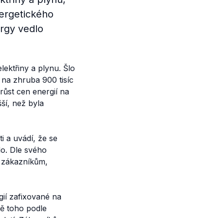
nergetického
rgy vedlo
ektřiny a plynu. Šlo
 na zhruba 900 tisíc
růst cen energií na
ší, než byla
i a uvádí, že se
lo. Dle svého
i zákazníkům,
ií zafixované na
vě toho podle