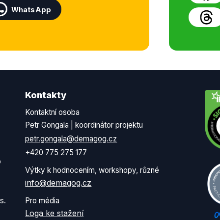
WhatsApp
Kontakty
Kontaktní osoba
Petr Gongala | koordinátor projektu
petr.gongala@demagog.cz
+420 775 275 177
o
Výtky k hodnocením, workshopy, různé
info@demagog.cz
s.
Pro média
Loga ke stažení