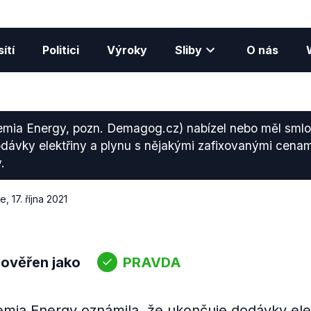
ítí
Politici
Výroky
Sliby
O nás
mia Energy, pozn. Demagog.cz) nabízel nebo měl smlo
ávky elektřiny a plynu s nějakými zafixovanými cenami
.
ce
,
17. října 2021
 ověřen jako
PRAVDA
mia Energy oznámila, že ukončuje dodávky elek