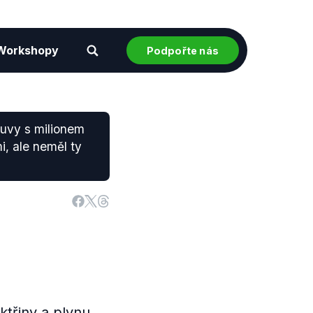
Workshopy
Podpořte nás
uvy s milionem
, ale neměl ty
třiny a plynu,