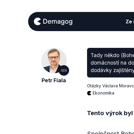
Ze s
Tady někdo (Bohe
domácností na dod
dodávky zajištěny
ODS
Petr Fiala
Otázky Václava Morav
Ekonomika
Tento výrok byl
Společnost Bohe