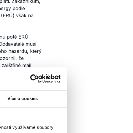
platí. Zákazníkům,
nergy podle
u (ERÚ) však na
ynu poté ERÚ
Dodavatelé
musí
ného hazardu, který
zornil, že
zajištěné mají
řadu Stanislav
neměla zajištěné
Více o cookies
ěvnosti využíváme soubory