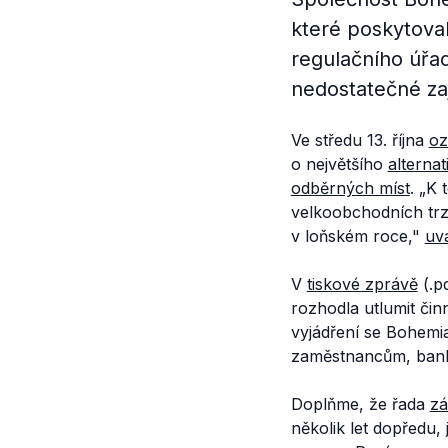
které poskytoval
regulačního úřa
nedostatečné zaj
Ve středu 13. října
oz
o největšího
alternat
odběrných míst
.
„K 
velkoobchodních trzí
v loňském roce,"
uv
V
tiskové zprávě
(.p
rozhodla utlumit čin
vyjádření se Bohemi
zaměstnancům, bank
Doplňme, že řada
zá
několik let dopředu,