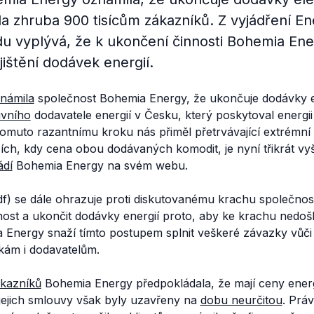
a zhruba 900 tisícům zákazníků. Z vyjádření E
du vyplývá, že k ukončení činnosti Bohemia Ene
ištění dodávek energií.
námila
společnost Bohemia Energy, že ukončuje dodávky el
ivního
dodavatele energií v Česku, který poskytoval energii
tomuto razantnímu kroku nás přiměl přetrvávající extrémní 
ch, kdy cena obou dodávaných komodit, je nyní třikrát vyš
ádí
Bohemia Energy na svém webu.
df) se dále ohrazuje proti diskutovanému krachu společnost
nost a ukončit dodávky energií proto, aby ke krachu nedoš
a Energy snaží tímto postupem splnit veškeré závazky vůč
ám i dodavatelům.
kazníků
Bohemia Energy předpokládala, že mají ceny energ
 jejich smlouvy však byly uzavřeny na
dobu neurčitou
. Prá