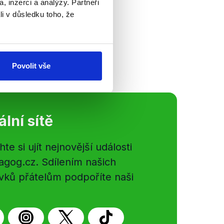
, inzerci a analýzy. Partneři
 Moravce byl
li v důsledku toho, že
obný budoucí
 jen o budoucí
 prezidenta...
Povolit vše
ální sítě
e si ujít nejnovější události
gog.cz. Sdílením našich
vků přátelům podpoříte naši