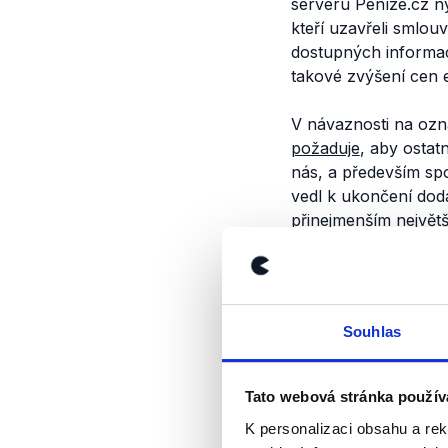
serveru Peníze.cz ny
kteří uzavřeli smlou
dostupných informac
takové zvýšení cen en
V návaznosti na ozn
požaduje
, aby ostat
nás, a především spo
vedl k ukončení dod
přinejmenším největš
a opakovaně to dekl
Trávníček. Z toho j
dodávky energií, ke 
Souhlas
Výrok jsme zmí
Tato webová stránka použív
K personalizaci obsahu a re