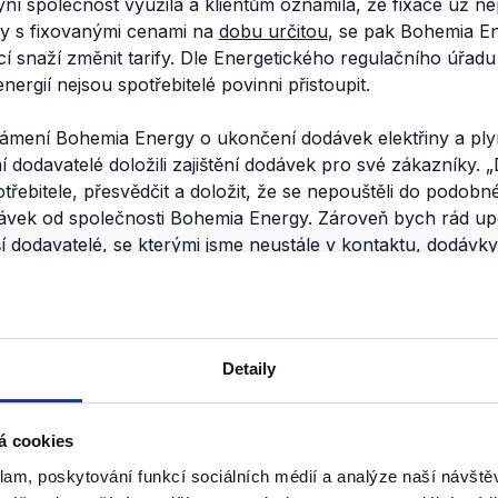
ní společnost využila a klientům oznámila, že fixace už ne
vy s fixovanými cenami na
dobu určitou
, se pak Bohemia E
í snaží změnit tarify. Dle Energetického regulačního úřad
ergií nejsou spotřebitelé povinni přistoupit.
ámení Bohemia Energy o ukončení dodávek elektřiny a pl
ní dodavatelé doložili zajištění dodávek pro své zákazníky.
„
třebitele, přesvědčit a doložit, že se nepouštěli do podob
ávek od společnosti Bohemia Energy. Zároveň bych rád upo
í dodavatelé, se kterými jsme neustále v kontaktu, dodávky 
arovali,"
uvedl
předseda Rady Energetického regulačního ú
e možné usuzovat, že společnost Bohemia Energy skutečně 
kterým se zavázala.
Detaily
nili
Petr Fiala si jde pro moc
á cookies
klam, poskytování funkcí sociálních médií a analýze naší návšt
22. října 2021