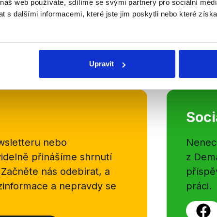
 náš web používáte, sdílíme se svými partnery pro sociální média
Hostem nedělních Otázek Václava
 s dalšími informacemi, které jste jim poskytli nebo které získa
faktický vítěz voleb a pravděpod
premiér Petr Fiala. Řeč ale nebyla
vládě, ale i o nynější situaci kolem
OVĚŘENO
Číst dál
Upravit
Soci
sletteru nebo
Nenecht
delně přinášíme shrnutí
z Dema
 Začněte nás odebírat, a
příspě
ezinformace a nepravdy se
práci.