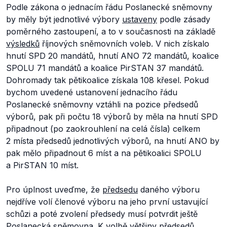
Podle zákona o jednacím řádu Poslanecké sněmovny
by měly být jednotlivé výbory
ustaveny
podle zásady
poměrného zastoupení, a to v současnosti na základě
výsledků
říjnových sněmovních voleb. V nich získalo
hnutí SPD 20 mandátů, hnutí ANO 72 mandátů, koalice
SPOLU 71 mandátů a koalice PirSTAN 37 mandátů.
Dohromady tak pětikoalice získala 108 křesel. Pokud
bychom uvedené ustanovení jednacího řádu
Poslanecké sněmovny vztáhli na pozice předsedů
výborů, pak při počtu 18 výborů by měla na hnutí SPD
připadnout (po zaokrouhlení na celá čísla) celkem
2 místa předsedů jednotlivých výborů, na hnutí ANO by
pak mělo připadnout 6 míst a na pětikoalici SPOLU
a PirSTAN 10 míst.
Pro úplnost uveďme, že
předsedu
daného výboru
nejdříve volí členové výboru na jeho první ustavující
schůzi a poté zvolení předsedy musí potvrdit ještě
Poslanecká sněmovna. K volbě většiny předsedů