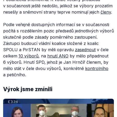
v současnosti ještě nedošlo, jelikož se výbory prozatím
nesešly a sněmovní strany teprve nominují jejich
členy
.
Podle veřejně dostupných informací se v současnosti
počítá s rozdělením pozic předsedů jednotlivých výborů
skutečně podle zásady poměrného zastoupení.
Zástupci budoucí vládní koalice složené z koalic
SPOLU a PirSTAN by měli opravdu
zasednout
v čele
celkem
10 výborů
, na
hnutí ANO
by mělo připadnout
6 výborů. Hnutí SPD, jehož je Jan Hrnčíř členem, by
mělo stát v čele dvou výborů, konkrétně
kontrolního
a petičního.
Výrok jsme zmínili