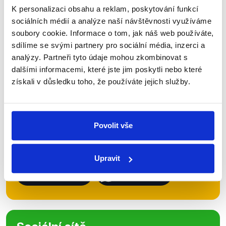
K personalizaci obsahu a reklam, poskytování funkcí
sociálních médií a analýze naší návštěvnosti využíváme
Zůstaňme v kontaktu
soubory cookie. Informace o tom, jak náš web používáte,
sdílíme se svými partnery pro sociální média, inzerci a
Přihlaste se k odběru našeho
analýzy. Partneři tyto údaje mohou zkombinovat s
newsletteru nebo
whatsappového
dalšími informacemi, které jste jim poskytli nebo které
získali v důsledku toho, že používáte jejich služby.
kanálu, kde pravidelně přinášíme
shrnutí nejzajímavějších článků a analýz.
Začněte nás odebírat, a mějte tak
Povolit vše
přehled o tom, jaké dezinformace a
nepravdy se zrovna v Česku šíří.
Upravit
Newsletter
WhatsApp