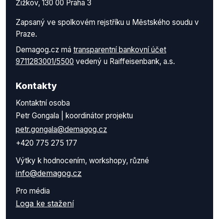
Žižkov, 130 00 Praha 3
Zapsaný ve spolkovém rejstříku u Městského soudu v
Praze.
Demagog.cz má
transparentní bankovní účet
9711283001/5500
vedený u Raiffeisenbank, a.s.
Kontakty
Kontaktní osoba
Petr Gongala | koordinátor projektu
petr.gongala@demagog.cz
+420 775 275 177
Výtky k hodnocením, workshopy, různé
info@demagog.cz
Pro média
Loga ke stažení