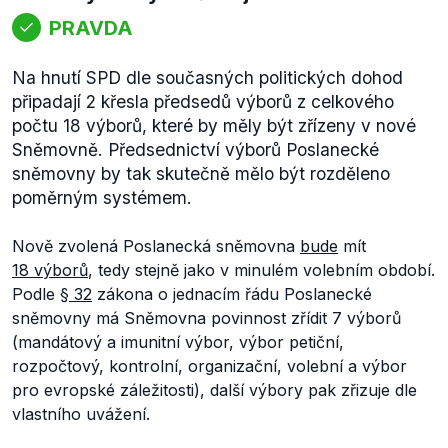
PRAVDA
Na hnutí SPD dle současných politických dohod
připadají 2 křesla předsedů výborů z celkového
počtu 18 výborů, které by měly být zřízeny v nové
Sněmovně. Předsednictví výborů Poslanecké
sněmovny by tak skutečně mělo být rozděleno
poměrným systémem.
Nově zvolená Poslanecká sněmovna
bude
mít
18 výborů
, tedy stejně jako v minulém volebním období.
Podle
§ 32
zákona o jednacím řádu Poslanecké
sněmovny má Sněmovna povinnost zřídit 7 výborů
(mandátový a imunitní výbor, výbor petiční,
rozpočtový, kontrolní, organizační, volební a výbor
pro evropské záležitosti), další výbory pak zřizuje dle
vlastního uvážení.