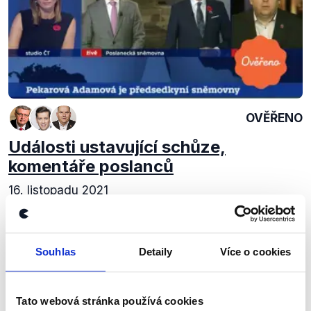
OVĚŘENO
Události ustavující schůze,
komentáře poslanců
16. listopadu 2021
Karel Havlíček se mohl vedle dvojitého ministra stát
ještě předsedou Poslanecké sněmovny, poslanci ho
ale do volby nepustili. O tom, ale i o rozdělení
Souhlas
Detaily
Více o cookies
místopředsednických křesel diskutoval...
Číst dál
Tato webová stránka používá cookies