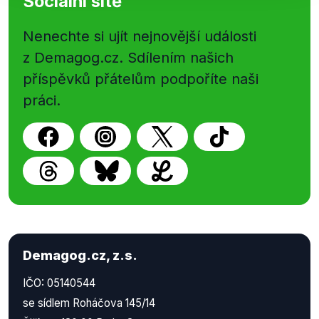
Sociální sítě
Nenechte si ujít nejnovější události
z Demagog.cz. Sdílením našich
příspěvků přátelům podpoříte naši
práci.
Demagog.cz, z.s.
IČO: 05140544
se sídlem Roháčova 145/14