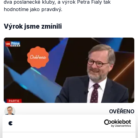
dva poslanecké kluby, a výrok Petra Fialy tak
hodnotíme jako pravdivý.
Výrok jsme zmínili
OVĚŘENO
Nový rok, nový premiér
11. ledna 2022