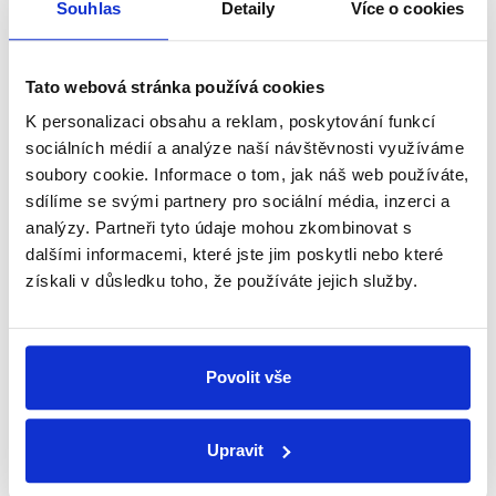
Souhlas
Detaily
Více o cookies
Petr Fiala v první letošní Partii mluvil o svém
novoročním projevu, ale také o minulých a
budoucích rozhodnutích jeho vlády. V naší
Tato webová stránka používá cookies
nejnovější analýze se tak můžete dočíst, jak je to
s...
K personalizaci obsahu a reklam, poskytování funkcí
sociálních médií a analýze naší návštěvnosti využíváme
Číst dál
soubory cookie. Informace o tom, jak náš web používáte,
sdílíme se svými partnery pro sociální média, inzerci a
analýzy. Partneři tyto údaje mohou zkombinovat s
dalšími informacemi, které jste jim poskytli nebo které
Zůstaňme v kontaktu
získali v důsledku toho, že používáte jejich služby.
Přihlaste se k odběru našeho
newsletteru nebo
whatsappového
Povolit vše
kanálu, kde pravidelně přinášíme
shrnutí nejzajímavějších článků a analýz.
Upravit
Začněte nás odebírat, a mějte tak
přehled o tom, jaké dezinformace a