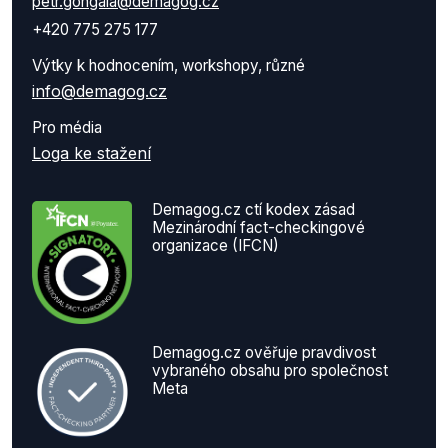
petr.gongala@demagog.cz
+420 775 275 177
Výtky k hodnocením, workshopy, různé
info@demagog.cz
Pro média
Loga ke stažení
Demagog.cz ctí kodex zásad
Mezinárodní fact-checkingové
organizace (IFCN)
Demagog.cz ověřuje pravdivost
vybraného obsahu pro společnost
Meta