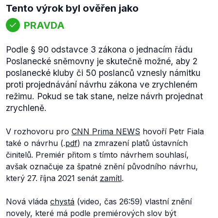
Tento výrok byl ověřen jako
PRAVDA
Podle § 90 odstavce 3 zákona o jednacím řádu
Poslanecké sněmovny je skutečně možné, aby 2
poslanecké kluby či 50 poslanců vznesly námitku
proti projednávání návrhu zákona ve zrychleném
režimu. Pokud se tak stane, nelze návrh projednat
zrychleně.
V rozhovoru pro
CNN Prima NEWS
hovoří Petr Fiala
také o návrhu (.
pdf
) na zmrazení platů ústavních
činitelů. Premiér přitom s tímto návrhem souhlasí,
avšak označuje za špatné znění původního návrhu,
který 27. října 2021 senát
zamítl
.
Nová vláda
chystá
(video, čas 26:59) vlastní znění
novely, které má podle premiérových slov být