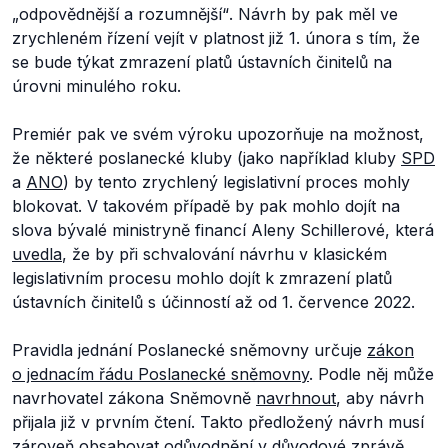
„odpovědnější a rozumnější“
. Návrh by pak měl ve
zrychleném řízení vejít v platnost již 1. února s tím, že
se bude týkat zmrazení platů ústavních činitelů na
úrovni minulého roku.
Premiér pak ve svém výroku upozorňuje na možnost,
že některé poslanecké kluby (jako například kluby
SPD
a
ANO
) by tento zrychlený legislativní proces mohly
blokovat. V takovém případě by pak mohlo dojít na
slova bývalé ministryně financí Aleny Schillerové, která
uvedla
, že by při schvalování návrhu v klasickém
legislativním procesu mohlo dojít k zmrazení platů
ústavních činitelů s účinností až od 1. července 2022.
Pravidla jednání Poslanecké sněmovny určuje
zákon
o jednacím řádu Poslanecké sněmovny
. Podle něj může
navrhovatel zákona Sněmovně
navrhnout
, aby návrh
přijala již v prvním čtení. Takto předložený návrh musí
zároveň obsahovat odůvodnění v důvodové zprávě.