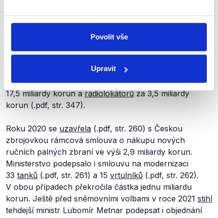
1,6 miliardy korun nebo na
pořízení
(.pdf, str. 342)
62 kolových obrněných vozidel ve výši 6 miliard korun.
Došlo i na zakázku
taktického rušiče
(.pdf, str. 348)
a
pasivního sledovacího systému
(.pdf, str. 260),
Povolit vše
u obou těchto nákupů se cena vyšplhala na zhruba
1,5 miliardy korun. Ve stejném roce ministerstvo
Upravit
podepsalo
(.pdf, str. 346) nákup dvou letounů CASA za
2,3 miliardy korun, 12
vrtulníků
(.pdf, str. 346) za
17,5 miliardy korun a
radiolokátorů
za 3,5 miliardy
korun (.pdf, str. 347).
Roku 2020 se
uzavřela
(.pdf, str. 260) s Českou
zbrojovkou rámcová smlouva o nákupu nových
ručních palných zbraní ve výši 2,9 miliardy korun.
Ministerstvo podepsalo i smlouvu na modernizaci
33
tanků
(.pdf, str. 261) a 15
vrtulníků
(.pdf, str. 262).
V obou případech překročila částka jednu miliardu
korun. Ještě před sněmovními volbami v roce 2021
stihl
tehdejší ministr Lubomír Metnar podepsat i objednání