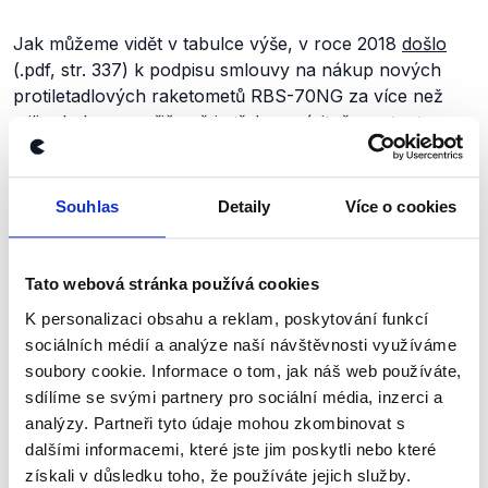
Jak můžeme vidět v tabulce výše, v roce 2018
došlo
(.pdf, str. 337) k podpisu smlouvy na nákup nových
protiletadlových raketometů RBS-70NG za více než
miliardu korun, přičemž je třeba zmínit, že se tento
nákup aktivně
plánoval
již za dob ministra
Stropnického. Téhož roku také ministerstvo
podepsalo
(.pdf, str. 337) smlouvu na pořízení 80 lehkých
Souhlas
Detaily
Více o cookies
obrněných vozidel (vláda byla o této zakázce
informována
již v červenci roku 2017) ve výši
přesahující 5 miliard korun. V roce 2018 došlo
Tato webová stránka používá cookies
i k
podepsání
(.pdf, str. 255) smlouvy na nákup
K personalizaci obsahu a reklam, poskytování funkcí
radiostanic v ceně miliardy a půl. Pro úplnost dodejme,
sociálních médií a analýze naší návštěvnosti využíváme
že byla
vypsána
(.pdf. str. 337) i zakázka na pořízení
soubory cookie. Informace o tom, jak náš web používáte,
softwaru Microsoft za 2 miliardy korun.
sdílíme se svými partnery pro sociální média, inzerci a
analýzy. Partneři tyto údaje mohou zkombinovat s
Roku 2019
vyhlásilo
ministerstvo (.pdf, str. 337)
dalšími informacemi, které jste jim poskytli nebo které
veřejnou zakázku na opravu letounů L-159 za bezmála
získali v důsledku toho, že používáte jejich služby.