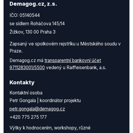
Demagog.cz, z.s.
IČO: 05140544
se sídlem Roháčova 145/14
Žižkov, 130 00 Praha 3
Zapsaný ve spolkovém rejstříku u Městského soudu v
Praze.
Demagog.cz má
transparentní bankovní účet
9711283001/5500
vedený u Raiffeisenbank, a.s.
Kontakty
Kontaktní osoba
Petr Gongala | koordinátor projektu
petr.gongala@demagog.cz
+420 775 275 177
Výtky k hodnocením, workshopy, různé