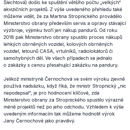
Šlechtová) došlo ke spuštění většího počtu „velkých“
akvizičních projektů. Z výše uvedeného přehledu také
můžeme vidět, že za Martina Stropnického provádělo
Ministerstvo obrany především servis a opravy stávající
výzbroje, výjimku tvoří jen nákup pandurů. Od roku
2018 pak Ministerstvo obrany spustilo proces nákupů
lehkých obrněných vozidel, kolových obrněných
vozidel, letounů CASA, vrtulníků, radiolokátorů či
samohybných děl. Ve všech případech se jednalo
o zakázky s cenou přesahující zakázku na pandury.
Jelikož ministryně Černochová ve svém výroku zjevně
používá nadsázku, když říká, že ministr Stropnický „nic
nepodepsal“, je pro hodnocení klíčové, zda
Ministerstvo obrany za Stropnického spustilo výrazně
méně projektů než po jeho odchodu. Vzhledem k výše
uvedeným informacím tak můžeme hodnotit výrok
Jany Černochové jako pravdivý.