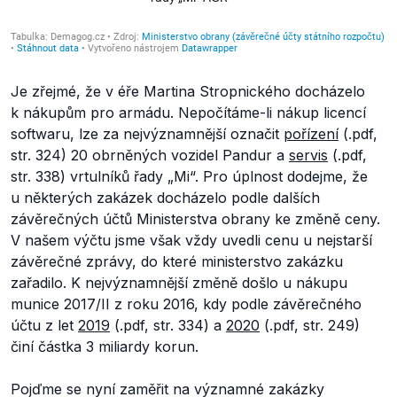
Je zřejmé, že v éře Martina Stropnického docházelo
k nákupům pro armádu. Nepočítáme-li nákup licencí
softwaru, lze za nejvýznamnější označit
pořízení
(.pdf,
str. 324) 20 obrněných vozidel Pandur a
servis
(.pdf,
str. 338) vrtulníků řady „Mi“. Pro úplnost dodejme, že
u některých zakázek docházelo podle dalších
závěrečných účtů Ministerstva obrany ke změně ceny.
V našem výčtu jsme však vždy uvedli cenu u nejstarší
závěrečné zprávy, do které ministerstvo zakázku
zařadilo. K nejvýznamnější změně došlo u nákupu
munice 2017/II z roku 2016, kdy podle závěrečného
účtu z let
2019
(.pdf, str. 334) a
2020
(.pdf, str. 249)
činí částka 3 miliardy korun.
Pojďme se nyní zaměřit na významné zakázky