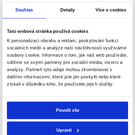
Minulé a budoucí armádní zakázky
Souhlas
Detaily
Více o cookies
2. února 2022
Výroky Jany Černochové o armádních zakázkách
Tato webová stránka používá cookies
jsme analyzovali již mnohokrát, tentokrát však
poprvé jako výroky ministryně obrany. Pro Deník N
K personalizaci obsahu a reklam, poskytování funkcí
Černochová mluvila o nákupu techniky za jejích...
sociálních médií a analýze naší návštěvnosti využíváme
soubory cookie. Informace o tom, jak náš web používáte,
Číst dál
sdílíme se svými partnery pro sociální média, inzerci a
analýzy. Partneři tyto údaje mohou zkombinovat s
dalšími informacemi, které jste jim poskytli nebo které
získali v důsledku toho, že používáte jejich služby.
Zůstaňme v kontaktu
Přihlaste se k odběru našeho
Povolit vše
newsletteru nebo
whatsappového
kanálu, kde pravidelně přinášíme
shrnutí nejzajímavějších článků a analýz.
Upravit