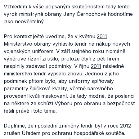
Vzhledem k výše popsaným skutečnostem tedy tento
výrok ministryně obrany Jany Černochové hodnotíme
jako neověřitelný.
Pro kontext ještě uveďme, že v květnu
2011
Ministerstvo obrany vyhlásilo tendr na nákup nových
vojenských uniforem. V září stejného roku nicméně
výběrové řízení zrušilo, protože čtyři z pěti firem
nesplnily zadávací podmínky. V říjnu
2011
následně
ministerstvo tendr vypsalo znovu. Jednou z jeho
podmínek přitom bylo, aby uniformy splňovaly
parametry špičkové kvality, včetně barevného
provedení kvůli maskování. Je tedy možné, že poslanci
na některé ze schůzí Výboru pro obranu a bezpečnost
řešili právě i toto téma.
Doplňme, že i poslední zmíněný tendr byl v roce
2012
zrušen Úřadem pro ochranu hospodářské soutěže.