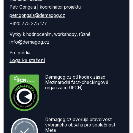
Petr Gongala | koordinátor projektu
petr.gongala@demagog.cz
+420 775 275 177
Výtky k hodnocením, workshopy, různé
info@demagog.cz
Pro média
Loga ke stažení
Demagog.cz ctí kodex zásad
Mezinárodní fact-checkingové
organizace (IFCN)
Demagog.cz ověřuje pravdivost
vybraného obsahu pro společnost
Meta