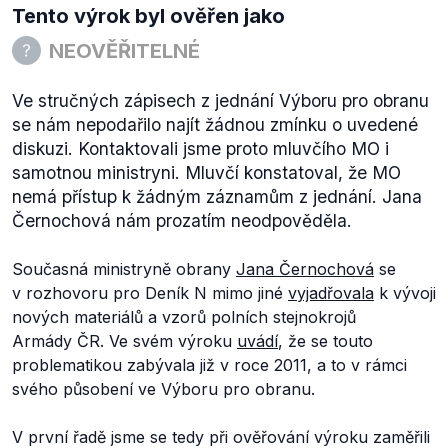
Tento výrok byl ověřen jako
NEOVĚŘITELNÉ
Ve stručných zápisech z jednání Výboru pro obranu
se nám nepodařilo najít žádnou zmínku o uvedené
diskuzi. Kontaktovali jsme proto mluvčího MO i
samotnou ministryni. Mluvčí konstatoval, že MO
nemá přístup k žádným záznamům z jednání. Jana
Černochová nám prozatím neodpověděla.
Současná ministryně obrany
Jana Černochová
se
v rozhovoru pro Deník N mimo jiné
vyjadřovala
k vývoji
nových materiálů a vzorů polních stejnokrojů
Armády ČR. Ve svém výroku
uvádí
, že se touto
problematikou zabývala již v roce 2011, a to v rámci
svého působení ve Výboru pro obranu.
V první řadě jsme se tedy při ověřování výroku zaměřili