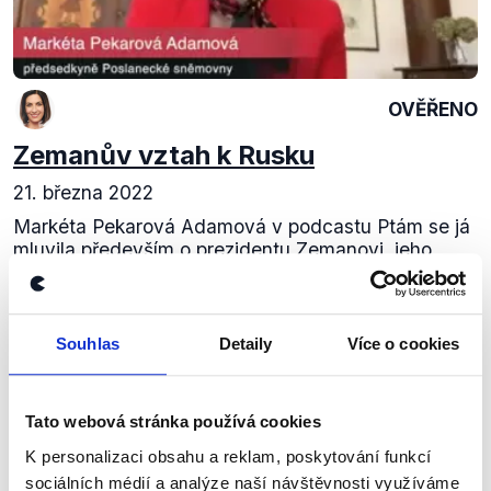
OVĚŘENO
Zemanův vztah k Rusku
21. března 2022
Markéta Pekarová Adamová v podcastu Ptám se já
mluvila především o prezidentu Zemanovi, jeho
spolupracovnících a vztahu k Rusku. V analýze
jejích výroků jsme se tak zabývali minulými i...
Souhlas
Detaily
Více o cookies
Číst dál
Tato webová stránka používá cookies
Zůstaňme v kontaktu
K personalizaci obsahu a reklam, poskytování funkcí
sociálních médií a analýze naší návštěvnosti využíváme