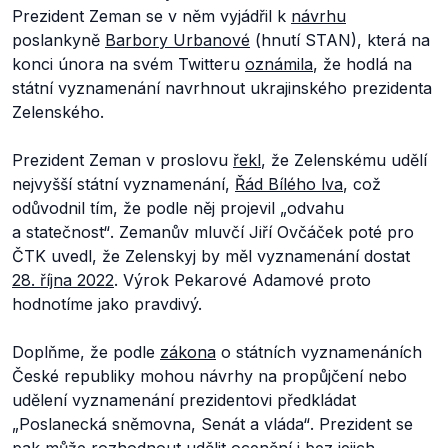
Prezident Zeman se v něm vyjádřil k
návrhu
poslankyně
Barbory Urbanové
(hnutí STAN), která na
konci února na svém Twitteru
oznámila
, že hodlá na
státní vyznamenání navrhnout ukrajinského prezidenta
Zelenského.
Prezident Zeman v proslovu
řekl
, že Zelenskému udělí
nejvyšší státní vyznamenání,
Řád Bílého lva
, což
odůvodnil tím, že podle něj projevil „
odvahu
a statečnost“
. Zemanův mluvčí Jiří Ovčáček poté pro
ČTK uvedl, že Zelenskyj by měl vyznamenání dostat
28. října 2022
. Výrok Pekarové Adamové proto
hodnotíme jako pravdivý.
Doplňme, že podle
zákona
o státních vyznamenáních
České republiky mohou návrhy na propůjčení nebo
udělení vyznamenání prezidentovi předkládat
„Poslanecká sněmovna, Senát a vláda“
. Prezident se