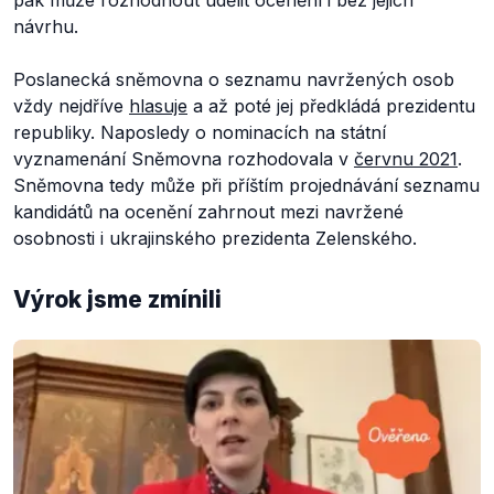
pak může rozhodnout udělit ocenění i bez jejich
návrhu.
Poslanecká sněmovna o seznamu navržených osob
vždy nejdříve
hlasuje
a až poté jej předkládá prezidentu
republiky. Naposledy o nominacích na státní
vyznamenání Sněmovna rozhodovala v
červnu 2021
.
Sněmovna tedy může při příštím projednávání seznamu
kandidátů na ocenění zahrnout mezi navržené
osobnosti i ukrajinského prezidenta Zelenského.
Výrok jsme zmínili