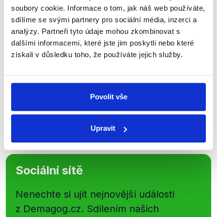
Přihlaste se k odběru našeho
soubory cookie. Informace o tom, jak náš web používáte,
newsletteru nebo
whatsappového
sdílíme se svými partnery pro sociální média, inzerci a
analýzy. Partneři tyto údaje mohou zkombinovat s
kanálu, kde pravidelně přinášíme
dalšími informacemi, které jste jim poskytli nebo které
shrnutí nejzajímavějších článků a analýz.
získali v důsledku toho, že používáte jejich služby.
Začněte nás odebírat, a mějte tak
přehled o tom, jaké dezinformace a
nepravdy se zrovna v Česku šíří.
Povolit vše
Newsletter
WhatsApp
Upravit
Sociální sítě
Nenechte si ujít nejnovější události
z Demagog.cz. Sdílením našich