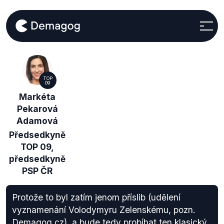
TOP
09
Markéta
Pekarová
Adamová
Předsedkyně
TOP 09,
předsedkyně
PSP ČR
Protože to byl zatím jenom příslib (udělení
vyznamenání Volodymyru Zelenskému, pozn.
Demagog.cz), a bude tedy probíhat ten klasický