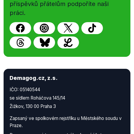
příspěvků přátelům podpoříte naši
práci.
Demagog.cz, z.s.
IČO: 05140544
se sídlem Roháčova 145/14
Žižkov, 130 00 Praha 3
Zapsaný ve spolkovém rejstříku u Městského soudu v
Praze.