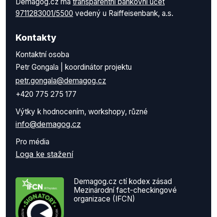
Demagog.cz má
transparentní bankovní účet
9711283001/5500
vedený u Raiffeisenbank, a.s.
Kontakty
Kontaktní osoba
Petr Gongala | koordinátor projektu
petr.gongala@demagog.cz
+420 775 275 177
Výtky k hodnocením, workshopy, různé
info@demagog.cz
Pro média
Loga ke stažení
Demagog.cz ctí kodex zásad
Mezinárodní fact-checkingové
organizace (IFCN)