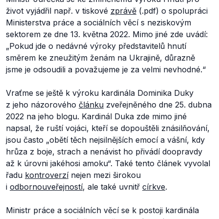
život vyjádřil např. v tiskové
zprávě
(.pdf) o spolupráci
Ministerstva práce a sociálních věcí s neziskovým
sektorem ze dne 13. května 2022. Mimo jiné zde uvádí:
„Pokud jde o nedávné výroky představitelů hnutí
směrem ke zneužitým ženám na Ukrajině, důrazně
jsme je odsoudili a považujeme je za velmi nevhodné.“
Vraťme se ještě k výroku kardinála Dominika Duky
z jeho názorového
článku
zveřejněného dne 25. dubna
2022 na jeho blogu. Kardinál Duka zde mimo jiné
napsal, že ruští vojáci, kteří se dopouštěli znásilňování,
jsou často
„obětí těch nejsilnějších emocí a vášní, kdy
hrůza z boje, strach a nenávist ho přivádí doopravdy
až k úrovni jakéhosi amoku“.
Také tento článek vyvolal
řadu
kontroverzí
nejen mezi širokou
i
odbornou
veřejností
, ale také uvnitř
církve
.
Ministr práce a sociálních věcí se k postoji kardinála