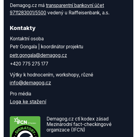
Demagog.cz má
transparentní bankovní účet
9711283001/5500
vedený u Raiffeisenbank, a.s.
Kontakty
Kontaktní osoba
Petr Gongala | koordinátor projektu
petr.gongala@demagog.cz
+420 775 275 177
Výtky k hodnocením, workshopy, různé
info@demagog.cz
Pro média
Loga ke stažení
Demagog.cz ctí kodex zásad
Mezinárodní fact-checkingové
organizace (IFCN)