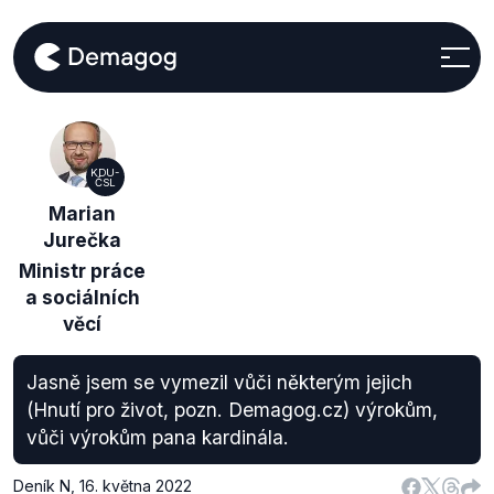
KDU-
ČSL
Marian
Jurečka
Ministr práce
a sociálních
věcí
Jasně jsem se vymezil vůči některým jejich
(Hnutí pro život, pozn. Demagog.cz) výrokům,
vůči výrokům pana kardinála.
Deník N
,
16. května 2022