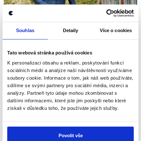
Souhlas
Detaily
Více o cookies
OVĚŘENO
Vládní pomoc rodinám
Tato webová stránka používá cookies
26. května 2022
K personalizaci obsahu a reklam, poskytování funkcí
Marian Jurečka v obsáhlém rozhovoru pro Deník N
sociálních médií a analýze naší návštěvnosti využíváme
mluvil o vládní pomoci rodinám, mj. o plánovaném
soubory cookie. Informace o tom, jak náš web používáte,
příspěvku 5 tisíc Kč. V naší analýze se tak můžete
sdílíme se svými partnery pro sociální média, inzerci a
podívat i na to, jak ministra na tiskové...
analýzy. Partneři tyto údaje mohou zkombinovat s
dalšími informacemi, které jste jim poskytli nebo které
Číst dál
získali v důsledku toho, že používáte jejich služby.
Zůstaňme v kontaktu
Povolit vše