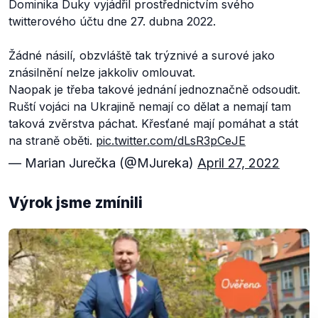
Dominika Duky vyjádřil prostřednictvím svého
twitterového účtu dne 27. dubna 2022.
Žádné násilí, obzvláště tak trýznivé a surové jako
znásilnění nelze jakkoliv omlouvat.
Naopak je třeba takové jednání jednoznačně odsoudit.
Ruští vojáci na Ukrajině nemají co dělat a nemají tam
taková zvěrstva páchat. Křesťané mají pomáhat a stát
na straně oběti.
pic.twitter.com/dLsR3pCeJE
— Marian Jurečka (@MJureka)
April 27, 2022
Výrok jsme zmínili