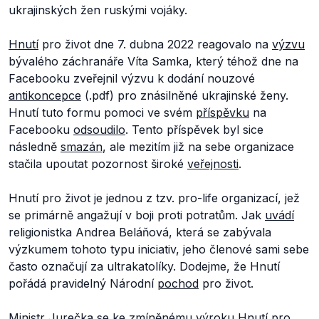
ukrajinských žen ruskými vojáky.
Hnutí
pro život dne 7. dubna 2022 reagovalo na
výzvu
bývalého záchranáře Víta Samka, který téhož dne na
Facebooku zveřejnil výzvu k dodání nouzové
antikoncepce
(.pdf) pro znásilněné ukrajinské ženy.
Hnutí tuto formu pomoci ve svém
příspěvku
na
Facebooku
odsoudilo
. Tento příspěvek byl sice
následně
smazán
, ale mezitím již na sebe organizace
stačila upoutat pozornost široké
veřejnosti
.
Hnutí pro život je jednou z tzv. pro-life organizací, jež
se primárně angažují v boji proti potratům. Jak
uvádí
religionistka Andrea Beláňová, která se zabývala
výzkumem tohoto typu iniciativ, jeho členové sami sebe
často označují za ultrakatolíky. Dodejme, že Hnutí
pořádá pravidelný Národní
pochod
pro život.
Ministr Jurečka se ke zmíněnému výroku Hnutí pro