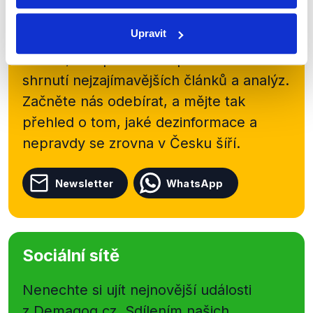
Přihlaste se k odběru našeho
Upravit
newsletteru nebo
whatsappového
kanálu, kde pravidelně přinášíme
shrnutí nejzajímavějších článků a analýz.
Začněte nás odebírat, a mějte tak
přehled o tom, jaké dezinformace a
nepravdy se zrovna v Česku šíří.
Newsletter
WhatsApp
Sociální sítě
Nenechte si ujít nejnovější události
z Demagog.cz. Sdílením našich