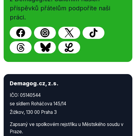
příspěvků přátelům podpoříte naši
práci.
Demagog.cz, z.s.
IČO: 05140544
se sídlem Roháčova 145/14
Žižkov, 130 00 Praha 3
Zapsaný ve spolkovém rejstříku u Městského soudu v
Praze.