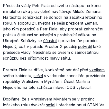
Předseda vlády Petr Fiala od svého nástupu na konci
minulého roku
pravidelně
navštěvuje Miloše Zemana.
Na těchto schůzkách se
dohodli
na
začátku
letošního
roku. V sobotu 21. května se
sešli
prezident Zeman,
jeho tým poradců a Petr Fiala, aby probrali zahraniční
politiku či situaci související s probíhající válkou na
Ukrajině. Schůzky se
účastnil
i prezidentův poradce
Nejedlý, což v pořadu Prostor X později
potvrdil
také
předseda vlády. Nejednalo se ovšem o samostatnou
schůzku bez přítomnosti hlavy státu.
Premiér Fiala se dříve, konkrétně pár dní před
vznikem
svého kabinetu,
sešel
s vedoucím kanceláře prezidenta
republiky Vratislavem Mynářem. Účast Martina
Nejedlého na této schůzce mluvčí ODS
vyloučil
.
Doplňme, že s Vratislavem Mynářem se v prosinci
loňského roku dvakrát
sešel
i předseda hnutí STAN Vít