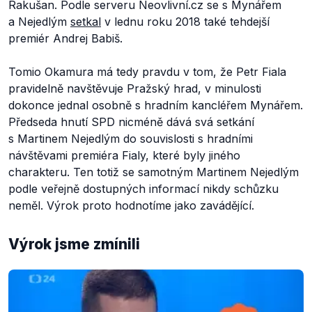
Rakušan. Podle serveru Neovlivní.cz se s Mynářem
a Nejedlým
setkal
v lednu roku 2018 také tehdejší
premiér Andrej Babiš.
Tomio Okamura má tedy pravdu v tom, že Petr Fiala
pravidelně navštěvuje Pražský hrad, v minulosti
dokonce jednal osobně s hradním kancléřem Mynářem.
Předseda hnutí SPD nicméně dává svá setkání
s Martinem Nejedlým do souvislosti s hradními
návštěvami premiéra Fialy, které byly jiného
charakteru. Ten totiž se samotným Martinem Nejedlým
podle veřejně dostupných informací nikdy schůzku
neměl. Výrok proto hodnotíme jako zavádějící.
Výrok jsme zmínili