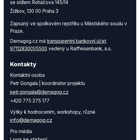
se sídlem Roháčova 145/14
Žižkov, 130 00 Praha 3
Zapsaný ve spolkovém rejstříku u Městského soudu v
Praze.
Demagog.cz má
transparentní bankovní účet
9711283001/5500
vedený u Raiffeisenbank, a.s.
Kontakty
Kontaktní osoba
Petr Gongala | koordinátor projektu
petr.gongala@demagog.cz
+420 775 275 177
Výtky k hodnocením, workshopy, různé
info@demagog.cz
Pro média
Loga ke stažení