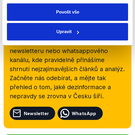
Povolit vše
Zůstaňme v kontaktu
Upravit
Přihlaste se k odběru našeho
newsletteru nebo
whatsappového
kanálu, kde pravidelně přinášíme
shrnutí nejzajímavějších článků a analýz.
Začněte nás odebírat, a mějte tak
přehled o tom, jaké dezinformace a
nepravdy se zrovna v Česku šíří.
Newsletter
WhatsApp