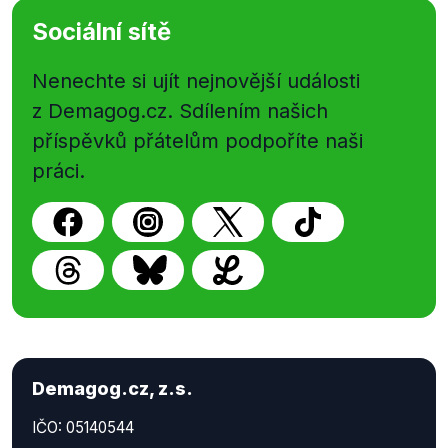
Sociální sítě
Nenechte si ujít nejnovější události
z Demagog.cz. Sdílením našich
příspěvků přátelům podpoříte naši
práci.
Demagog.cz, z.s.
IČO: 05140544