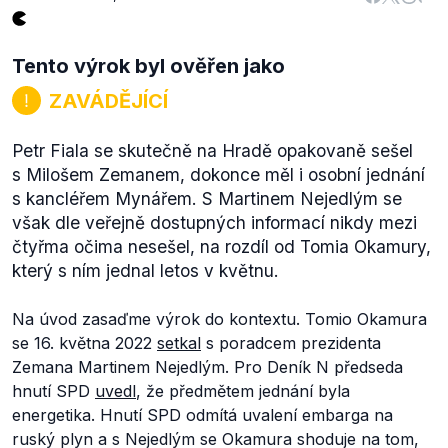
Tento výrok byl ověřen jako
ZAVÁDĚJÍCÍ
Petr Fiala se skutečně na Hradě opakovaně sešel
s Milošem Zemanem, dokonce měl i osobní jednání
s kancléřem Mynářem. S Martinem Nejedlým se
však dle veřejně dostupných informací nikdy mezi
čtyřma očima nesešel, na rozdíl od Tomia Okamury,
který s ním jednal letos v květnu.
Na úvod zasaďme výrok do kontextu. Tomio Okamura
se 16. května 2022
setkal
s poradcem prezidenta
Zemana Martinem Nejedlým. Pro Deník N předseda
hnutí SPD
uvedl
, že předmětem jednání byla
energetika. Hnutí SPD odmítá uvalení embarga na
ruský plyn a s Nejedlým se Okamura shoduje na tom,