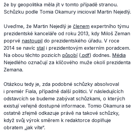
že by geopolitika měla jít v tomto případě stranou.
Schůzku podle Tomia Okamury inicioval Martin Nejedlý.
Uveďme, že Martin Nejedlý je
členem
expertního týmu
prezidentské kanceláře od roku 2013, kdy Miloš Zeman
poprvé
nastoupil
do prezidentského úřadu. V roce
2014 se navíc
stal
i prezidentovým externím poradcem.
Na obou těchto pozicích
působí
(
.pdf
) dodnes.
Média
Nejedlého označují za klíčového muže okolí prezidenta
Zemana.
Otázkou tedy je, zda podobné schůzky absolvoval
i premiér Fiala, případně další politici. V následujících
odstavcích se budeme zabývat schůzkami, o kterých
existují veřejně dostupné informace. Tomio Okamura se
ostatně zřejmě odkazuje právě na takové schůzky,
když svůj výrok směrem k redaktorce doplňuje
obratem „jak víte“.