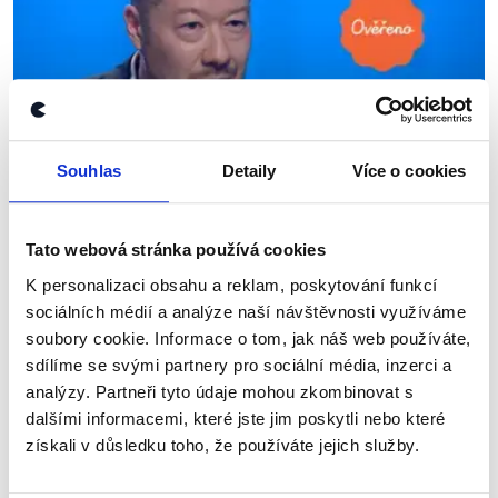
Souhlas
Detaily
Více o cookies
OVĚŘENO
Drahé energie, nepřizpůsobiví
Tato webová stránka používá cookies
migranti
K personalizaci obsahu a reklam, poskytování funkcí
sociálních médií a analýze naší návštěvnosti využíváme
13. června 2022
soubory cookie. Informace o tom, jak náš web používáte,
Tomio Okamura si rozhovor se Světlanou
sdílíme se svými partnery pro sociální média, inzerci a
Witowskou moc užil, stejně jako my fact-checking
analýzy. Partneři tyto údaje mohou zkombinovat s
jeho výroků. V naší analýze Okamurových výroků –
v rámci DemagogTV propojených se záznamem
dalšími informacemi, které jste jim poskytli nebo které
rozhovoru –...
získali v důsledku toho, že používáte jejich služby.
Číst dál