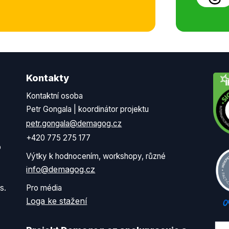
Kontakty
Kontaktní osoba
Petr Gongala | koordinátor projektu
petr.gongala@demagog.cz
+420 775 275 177
o
Výtky k hodnocením, workshopy, různé
info@demagog.cz
s.
Pro média
Loga ke stažení