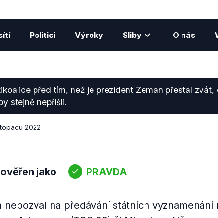
ítí
Politici
Výroky
Sliby
O nás
ětikoalice před tím, než je prezident Zeman přestal zvát,
y stejně nepřišli.
listopadu 2022
 ověřen jako
PRAVDA
 nepozval na předávání státních vyznamenání 