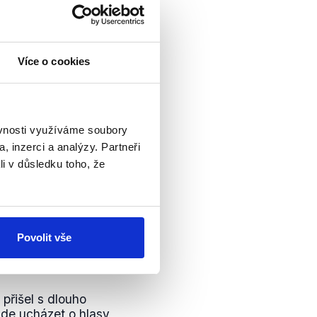
ánku
nedostal
. Sám si
 řadoví senátoři
Více o cookies
emoniál předávání
dl, že již nebude
ce kvůli jeho
cestě
na
y akceptování
ěvnosti využíváme soubory
edat, že by předseda
, inzerci a analýzy. Partneři
identem nebude
li v důsledku toho, že
Povolit vše
na prezidenta
přišel s dlouho
de ucházet o hlasy