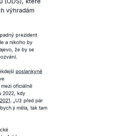
 (ODS), které
ich výhradám
ípadný prezident
le a nikoho by
ajevo, že by se
ozvání.
ěkdejší
poslankyně
ve
mezi oficiálně
u 2022, kdy
2021
.
„Už před pár
bych ji měla, tak tam
ecké