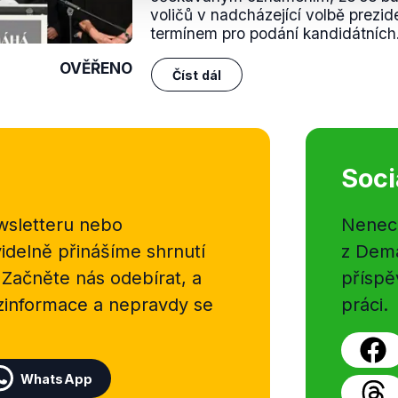
voličů v nadcházející volbě prezide
termínem pro podání kandidátních.
OVĚŘENO
Číst dál
Soci
sletteru nebo
Nenecht
delně přinášíme shrnutí
z Dema
 Začněte nás odebírat, a
příspě
ezinformace a nepravdy se
práci.
WhatsApp