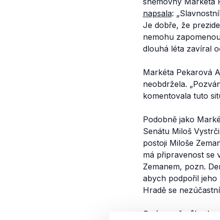
sněmovny Markéta P
napsala
:
„Slavnostní
Je dobře, že prezid
nemohu zapomenout, 
dlouhá léta zavíral oč
Markéta Pekarová 
neobdržela.
„Pozván
komentovala tuto si
Podobně jako Marké
Senátu Miloš Vystrč
postoji Miloše Zem
má připravenost se 
Zemanem, pozn. De
abych podpořil jeho 
Hradě se nezúčastní
O více než půl roku p