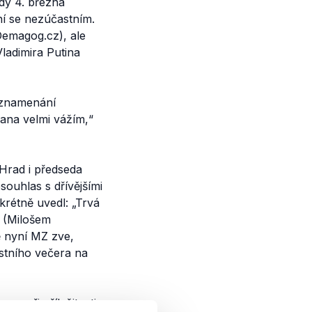
dy 4. března
ní se nezúčastním.
Demagog.cz)
, ale
ladimira Putina
yznamenání
ana velmi vážím,“
rad i předseda
ouhlas s dřívějšími
krétně uvedl:
„Trvá
Z
(Milošem
ě nyní MZ zve,
ostního večera na
 se při příležitosti