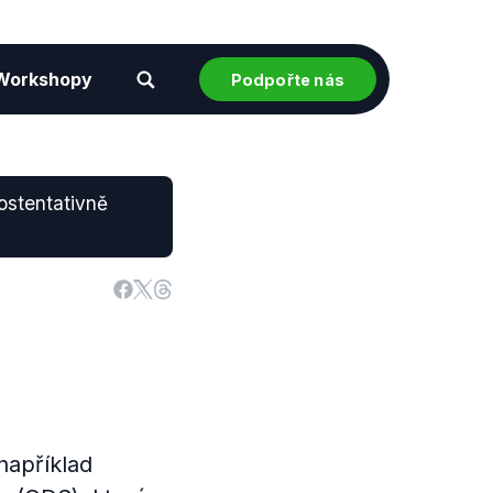
Workshopy
Podpořte nás
 ostentativně
například