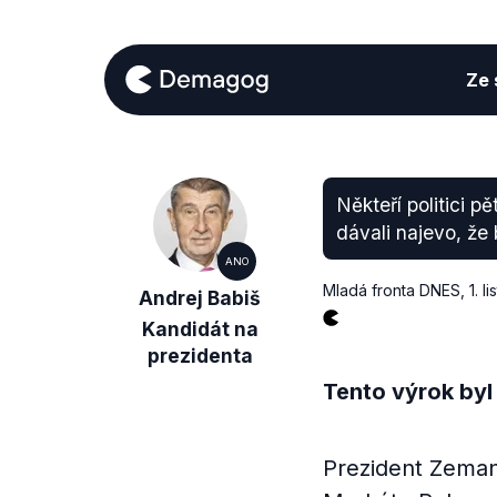
Ze s
Někteří politici p
dávali najevo, že b
ANO
Mladá fronta DNES
,
1. 
Andrej Babiš
Kandidát na
prezidenta
Tento výrok byl
Prezident Zeman