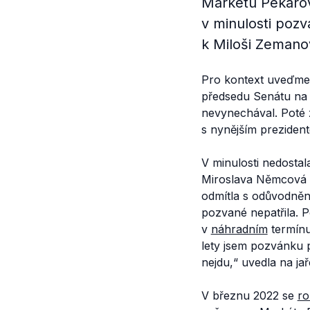
Markétu Pekaro
v minulosti pozv
k Miloši Zemanov
Pro kontext uveďme,
předsedu Senátu na P
nevynechával. Poté zm
s nynějším preziden
V minulosti nedostala
Miroslava Němcová (
odmítla s odůvodněn
pozvané nepatřila. 
v
náhradním
termínu
lety jsem pozvánku p
nejdu,“
uvedla na ja
V březnu 2022 se
ro