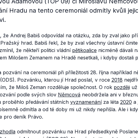
vou Adamovou (TOP 09) či Miroslavu Němcovou
ání Hradu na tento ceremoniál odmítly kvůli jej
i.
 že Andrej Babiš odpovídal na otázku, zda by zval jako př
ražský hrad. Babiš řekl, že by zval všechny ústavní činite
ínil, že někteří politici vládní
pětikoalice
nicméně dávali n
tem Milošem Zemanem na Hradě nesetkali, i kdyby dostali p
 pozvání na ceremoniál při příležitosti 28. října například n
ODS). Pozvánku, kterou jí Hrad poslal, v roce
2018
nejdří
ím, že Miloš Zeman rozděluje společnost. O rok
později
už 
Pozvání podle svých slov
Němcová
neobdržela ani v březn
 proběhlo předávání státních
vyznamenání
za léta
2020
a
ísemně odmítla a od té doby mi už nikdy nepřišla. Ale i kdy
ře pro deník Právo.
zhodla
odmítnout pozvánku na Hrad předsedkyně Poslan