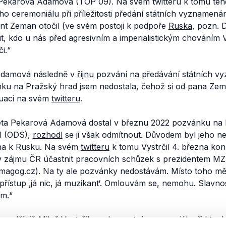
ekarová Adamová (TOP 09). Na svém twitteru k tomu teh
ho ceremoniálu při příležitosti předání státních vyznamená
ent Zeman otočil
(ve svém postoji k podpoře
Ruska
, pozn. 
kdo u nás před agresivním a imperialistickým chováním V
i.“
Adamová následně v
říjnu
pozvání na předávání státních v
ku na Pražský hrad jsem nedostala, čehož si od pana Zem
tuaci na svém
twitteru
.
ta Pekarová Adamová dostal v březnu 2022 pozvánku na H
il (ODS),
rozhodl
se ji však odmítnout. Důvodem byl jeho nes
ana k Rusku. Na svém
twitteru
k tomu Vystrčil 4. března kon
v zájmu ČR účastnit pracovních schůzek s prezidentem M
magog.cz)
. Na ty ale pozvánky nedostávám. Místo toho m
přístup ‚já nic, já muzikant‘. Omlouvám se, nemohu. Slavn
m.“
ozději již Miloš Vystrčil na slavnostní ceremoniál, při kterém