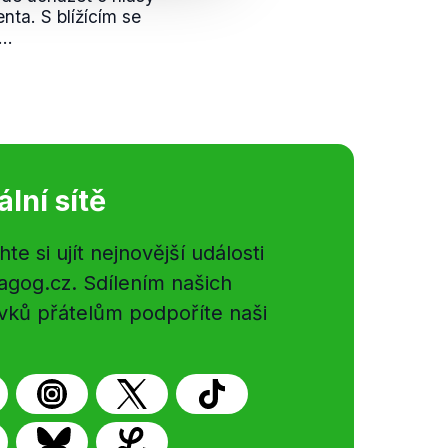
nta. S blížícím se
..
ální sítě
e si ujít nejnovější události
gog.cz. Sdílením našich
vků přátelům podpoříte naši