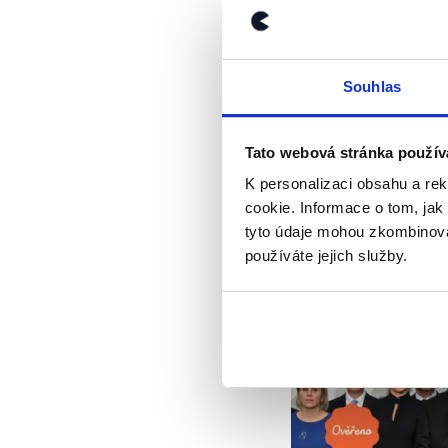
28. října na Pražsk
to zdůvodnil tím, že
pozvánku neodstávaj
Souhlas
V případě Miloše Vy
státních vyznamenán
Tato webová stránka použív
zvát
Miloše Vystrčila
Tchaj-wan. Tou pod
K personalizaci obsahu a re
tzv. „
principu
jedné Č
cookie. Informace o tom, jak
Senátu Miloš Vystrč
tyto údaje mohou zkombinovat
účastnit.
používáte jejich služby.
Výrok jsme zmí