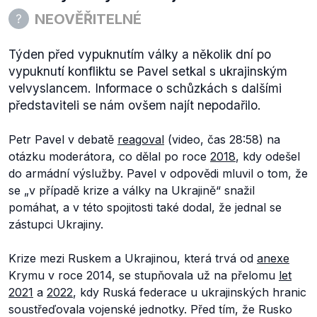
NEOVĚŘITELNÉ
Týden před vypuknutím války a několik dní po
vypuknutí konfliktu se Pavel setkal s ukrajinským
velvyslancem. Informace o schůzkách s dalšími
představiteli se nám ovšem najít nepodařilo.
Petr Pavel v debatě
reagoval
(video, čas 28:58) na
otázku moderátora, co dělal po roce
2018
, kdy odešel
do armádní výslužby. Pavel v odpovědi mluvil o tom, že
se „
v případě krize a války na Ukrajině“
snažil
pomáhat, a v této spojitosti také dodal, že jednal se
zástupci Ukrajiny.
Krize mezi Ruskem a Ukrajinou, která trvá od
anexe
Krymu v roce 2014, se stupňovala už na přelomu
let
2021
a
2022
, kdy Ruská federace u ukrajinských hranic
soustřeďovala vojenské jednotky. Před tím, že Rusko