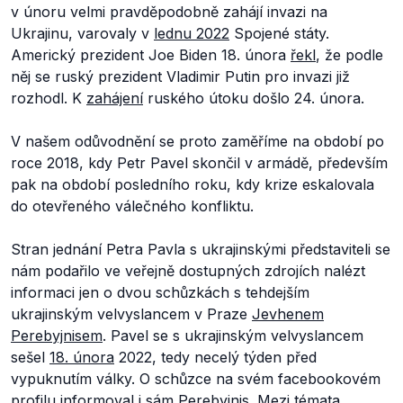
v únoru velmi pravděpodobně zahájí invazi na
Ukrajinu, varovaly v
lednu 2022
Spojené státy.
Americký prezident Joe Biden 18. února
řekl
, že podle
něj se ruský prezident Vladimir Putin pro invazi již
rozhodl. K
zahájení
ruského útoku došlo 24. února.
V našem odůvodnění se proto zaměříme na období po
roce 2018, kdy Petr Pavel skončil v armádě, především
pak na období posledního roku, kdy krize eskalovala
do otevřeného válečného konfliktu.
Stran jednání Petra Pavla s ukrajinskými představiteli se
nám podařilo ve veřejně dostupných zdrojích nalézt
informaci jen o dvou schůzkách s tehdejším
ukrajinským velvyslancem v Praze
Jevhenem
Perebyjnisem
. Pavel se s ukrajinským velvyslancem
sešel
18. února
2022, tedy necelý týden před
vypuknutím války. O schůzce na svém facebookovém
profilu
informoval
i sám Perebyjnis. Mezi témata