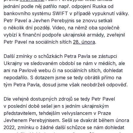
jednání podle něj patřilo např. odpojení Ruska od
bankovního systému SWIFT v případě vypuknutí války.
Petr Pavel a Jevhen Perebyjnis se znovu setkali
o několik dní později. Video, na němž oba společně
vybízí k finanční podpoře ukrajinské armády, zveřejnil
Petr Pavel na sociálních sítích
28. února
.
Další zmínky o schůzkách Petra Pavla se zástupci
Ukrajiny ve sledovaném období se nám v médiích, ale
ani na Pavlově webu či na sociálních sítích, dohledat
nepodařilo. S dotazem jsme se tedy obrátili přímo na
tým Petra Pavla, dosud jsme však neobdrželi odpověď.
Dle veřejně dostupných zdrojů se tedy Petr Pavel
v poslední době sešel jen s jedním ukrajinským
představitelem, tehdejším velvyslancem v Praze
Jevhenem Perebyjnisem. Sešli se dvakrát během února
2022, zmínku o žádné další schůzce se nám dohledat