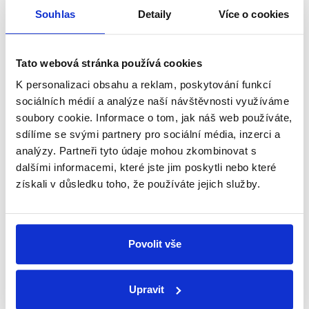
Velké finále Babiš × Pavel
Souhlas
Detaily
Více o cookies
23. ledna 2023
Analýza poslední debaty favoritů před 1. kolem
prezidentské volby je tu! Z první části debaty TV
Tato webová stránka používá cookies
Nova, která se týkala především minulosti
K personalizaci obsahu a reklam, poskytování funkcí
kandidátů, jsme vybrali faktické výroky dvou...
sociálních médií a analýze naší návštěvnosti využíváme
soubory cookie. Informace o tom, jak náš web používáte,
Číst dál
sdílíme se svými partnery pro sociální média, inzerci a
analýzy. Partneři tyto údaje mohou zkombinovat s
dalšími informacemi, které jste jim poskytli nebo které
Zůstaňme v kontaktu
získali v důsledku toho, že používáte jejich služby.
Přihlaste se k odběru našeho
newsletteru nebo
whatsappového
Povolit vše
kanálu, kde pravidelně přinášíme
shrnutí nejzajímavějších článků a analýz.
Upravit
Začněte nás odebírat, a mějte tak