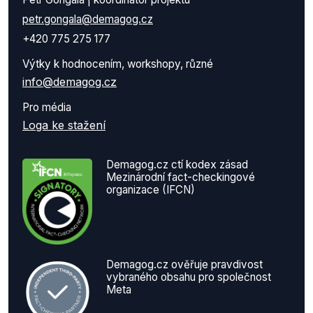
petr.gongala@demagog.cz
+420 775 275 177
Výtky k hodnocením, workshopy, různé
info@demagog.cz
Pro média
Loga ke stažení
Demagog.cz ctí kodex zásad
Mezinárodní fact-checkingové
organizace (IFCN)
Demagog.cz ověřuje pravdivost
vybraného obsahu pro společnost
Meta