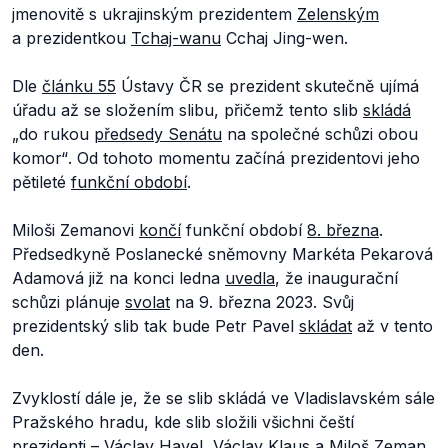
jmenovitě s ukrajinským prezidentem
Zelenským
a prezidentkou
Tchaj-wanu
Cchaj Jing-wen.
Dle
článku 55
Ústavy ČR se prezident skutečně ujímá
úřadu až se složením slibu, přičemž tento slib
skládá
„do rukou
předsedy Senátu
na společné schůzi obou
komor“
.
Od tohoto momentu začíná prezidentovi jeho
pětileté
funkční období
.
Miloši Zemanovi
končí
funkční období
8. března
.
Předsedkyně Poslanecké sněmovny Markéta Pekarová
Adamová již na konci ledna
uvedla
, že inaugurační
schůzi plánuje
svolat
na 9. března 2023. Svůj
prezidentský slib tak bude Petr Pavel
skládat
až v tento
den.
Zvyklostí dále je, že se slib skládá ve Vladislavském sále
Pražského hradu, kde slib složili všichni čeští
prezidenti –⁠ Václav
Havel
, Václav
Klaus
a Miloš
Zeman
.