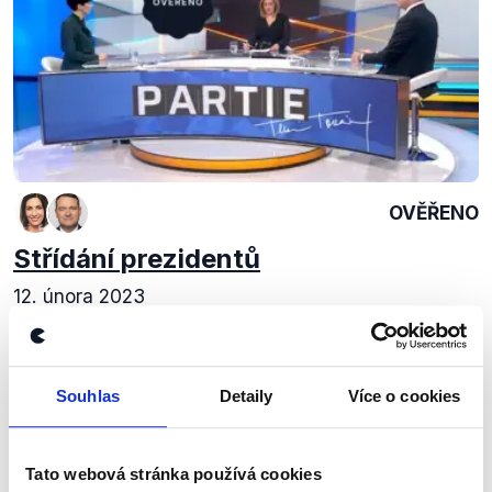
OVĚŘENO
Střídání prezidentů
12. února 2023
Týden po prezidentských volbách byla v Partii
Terezie Tománkové řeč o krocích zvoleného
prezidenta Pavla, jeho chystané inauguraci, ale i
Souhlas
Detaily
Více o cookies
vztahu Česka s Tchaj-wanem. V naší nejnovější...
Číst dál
Tato webová stránka používá cookies