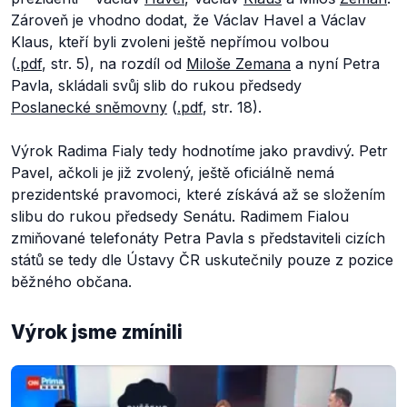
Zároveň je vhodno dodat, že Václav Havel a Václav
Klaus, kteří byli zvoleni ještě nepřímou volbou
(
.pdf
, str. 5), na rozdíl od
Miloše Zemana
a nyní Petra
Pavla, skládali svůj slib do rukou předsedy
Poslanecké sněmovny
(
.pdf
, str. 18).
Výrok Radima Fialy tedy hodnotíme jako pravdivý. Petr
Pavel, ačkoli je již zvolený, ještě oficiálně nemá
prezidentské pravomoci, které získává až se složením
slibu do rukou předsedy Senátu. Radimem Fialou
zmiňované telefonáty Petra Pavla s představiteli cizích
států se tedy dle Ústavy ČR uskutečnily pouze z pozice
běžného občana.
Výrok jsme zmínili