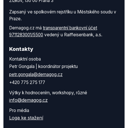
Žižkov, 130 00 Praha 3
Zapsaný ve spolkovém rejstříku u Městského soudu v
Praze.
Demagog.cz má
transparentní bankovní účet
9711283001/5500
vedený u Raiffeisenbank, a.s.
Kontakty
Kontaktní osoba
Petr Gongala | koordinátor projektu
petr.gongala@demagog.cz
+420 775 275 177
Výtky k hodnocením, workshopy, různé
info@demagog.cz
Pro média
Loga ke stažení