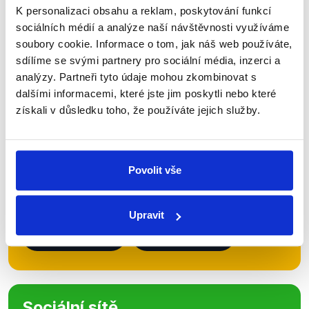
K personalizaci obsahu a reklam, poskytování funkcí
sociálních médií a analýze naší návštěvnosti využíváme
Zůstaňme v kontaktu
soubory cookie. Informace o tom, jak náš web používáte,
sdílíme se svými partnery pro sociální média, inzerci a
Přihlaste se k odběru našeho
analýzy. Partneři tyto údaje mohou zkombinovat s
newsletteru nebo
whatsappového
dalšími informacemi, které jste jim poskytli nebo které
získali v důsledku toho, že používáte jejich služby.
kanálu, kde pravidelně přinášíme
shrnutí nejzajímavějších článků a analýz.
Začněte nás odebírat, a mějte tak
Povolit vše
přehled o tom, jaké dezinformace a
nepravdy se zrovna v Česku šíří.
Upravit
Newsletter
WhatsApp
Sociální sítě