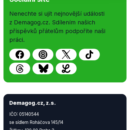
Nenechte si ujít nejnovější události
z Demagog.cz. Sdílením našich
příspěvků přátelům podpoříte naši
práci.
Demagog.cz, z.s.
IČO: 05140544
se sídlem Roháčova 145/14