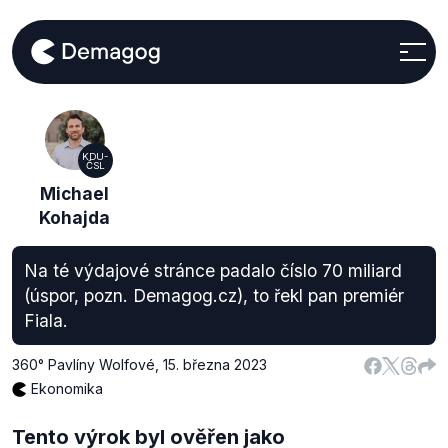
KDU-
ČSL
Michael
Kohajda
Na té výdajové stránce padalo číslo 70 miliard
(úspor, pozn. Demagog.cz), to řekl pan premiér
Fiala.
360° Pavlíny Wolfové
,
15. března 2023
Ekonomika
Tento výrok byl ověřen jako