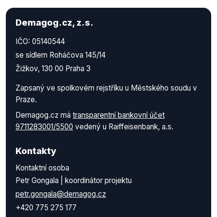
Demagog.cz, z.s.
IČO: 05140544
se sídlem Roháčova 145/14
Žižkov, 130 00 Praha 3
Zapsaný ve spolkovém rejstříku u Městského soudu v
Praze.
Demagog.cz má
transparentní bankovní účet
9711283001/5500
vedený u Raiffeisenbank, a.s.
Kontakty
Kontaktní osoba
Petr Gongala | koordinátor projektu
petr.gongala@demagog.cz
+420 775 275 177