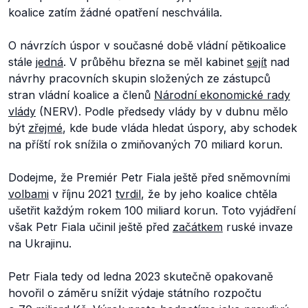
koalice zatím žádné opatření neschválila.
O návrzích úspor v současné době vládní pětikoalice
stále
jedná
. V průběhu března se měl kabinet
sejít
nad
návrhy pracovních skupin složených ze zástupců
stran vládní koalice a členů
Národní ekonomické rady
vlády
(NERV). Podle předsedy vlády by v dubnu mělo
být
zřejmé
, kde bude vláda hledat úspory, aby schodek
na příští rok snížila o zmiňovaných 70 miliard korun.
Dodejme, že Premiér Petr Fiala ještě před sněmovními
volbami
v říjnu 2021
tvrdil
, že by jeho koalice chtěla
ušetřit každým rokem 100 miliard korun. Toto vyjádření
však Petr Fiala učinil ještě před
začátkem
ruské invaze
na Ukrajinu.
Petr Fiala tedy od ledna 2023 skutečně opakovaně
hovořil o záměru snížit výdaje státního rozpočtu