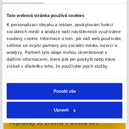
Nacher (za ANO) na CNN Prima NEWS diskutovali
o valorizaci důchodů, jejíž snížení nedávno vláda
prosadila ve Sněmovně. V naší analýze tak...
Tato webová stránka používá cookies
K personalizaci obsahu a reklam, poskytování funkcí
Číst dál
sociálních médií a analýze naší návštěvnosti využíváme
soubory cookie. Informace o tom, jak náš web používáte,
sdílíme se svými partnery pro sociální média, inzerci a
analýzy. Partneři tyto údaje mohou zkombinovat s
Zůstaňme v kontaktu
dalšími informacemi, které jste jim poskytli nebo které
získali v důsledku toho, že používáte jejich služby.
Přihlaste se k odběru našeho
newsletteru nebo
whatsappového
kanálu, kde pravidelně přinášíme
Povolit vše
shrnutí nejzajímavějších článků a analýz.
Začněte nás odebírat, a mějte tak
Upravit
přehled o tom, jaké dezinformace a
nepravdy se zrovna v Česku šíří.