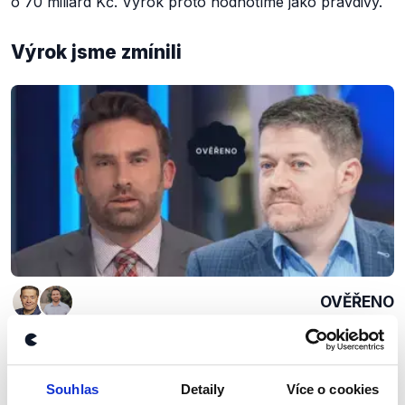
o 70 miliard Kč. Výrok proto hodnotíme jako pravdivý.
Výrok jsme zmínili
OVĚŘENO
Od snížení růstu důchodů k reformě
27. března 2023
Souhlas
Detaily
Více o cookies
Poslanci Michael Kohajda (za KDU-ČSL) a Patrik