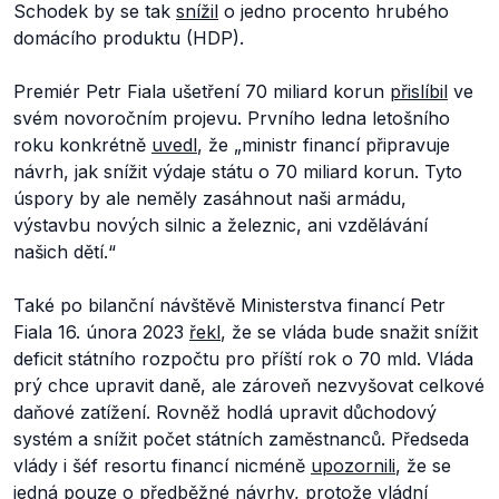
Schodek by se tak
snížil
o jedno procento hrubého
domácího produktu (HDP).
Premiér Petr Fiala ušetření 70 miliard korun
přislíbil
ve
svém novoročním projevu. Prvního ledna letošního
roku konkrétně
uvedl
, že
„ministr financí připravuje
návrh, jak snížit výdaje státu o 70 miliard korun. Tyto
úspory by ale neměly zasáhnout naši armádu,
výstavbu nových silnic a železnic, ani vzdělávání
našich dětí.“
Také po bilanční návštěvě Ministerstva financí Petr
Fiala 16. února 2023
řekl
, že se vláda bude snažit snížit
deficit státního rozpočtu pro příští rok o 70 mld. Vláda
prý chce upravit daně, ale zároveň nezvyšovat celkové
daňové zatížení. Rovněž hodlá upravit důchodový
systém a snížit počet státních zaměstnanců. Předseda
vlády i šéf resortu financí nicméně
upozornili
, že se
jedná pouze o předběžné návrhy, protože vládní