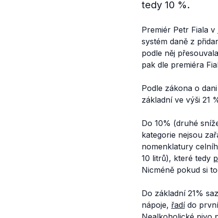
tedy 10 %.
Premiér Petr Fiala v
systém daně z přida
podle něj přesouval
pak dle premiéra Fia
Podle zákona o dani
základní ve výši 21 
Do 10% (druhé sníž
kategorie nejsou zař
nomenklatury celní
10 litrů), které tedy
p
Nicméně pokud si t
Do základní 21% sa
nápoje,
řadí
do první
Nealkoholické pivo 