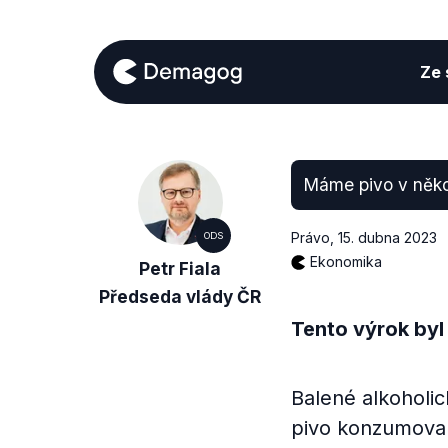
Ze s
Máme pivo v někol
Právo
,
15. dubna 2023
ODS
Ekonomika
Petr Fiala
Předseda vlády ČR
Tento výrok byl
Balené alkoholic
pivo konzumovan