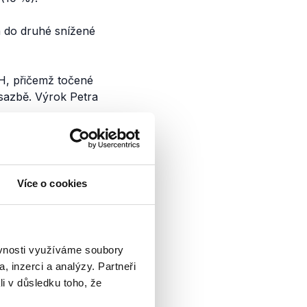
a do druhé snížené
H, přičemž točené
sazbě. Výrok Petra
nsformace
Více o cookies
rávo obhajoval
ů vlády – kromě
ěvnosti využíváme soubory
é transformaci
, inzerci a analýzy. Partneři
důchodů....
li v důsledku toho, že