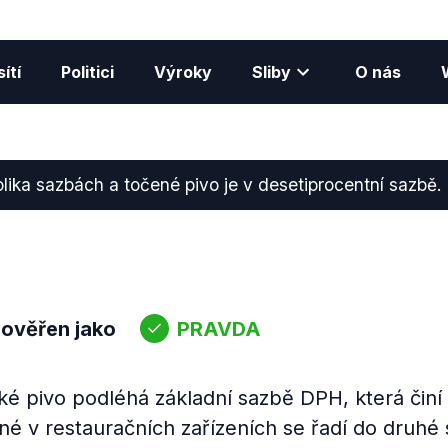
ítí
Politici
Výroky
Sliby
O nás
ika sazbách a točené pivo je v desetiprocentní sazbě.
 ověřen jako
PRAVDA
ké pivo podléhá základní sazbě DPH, která činí
é v restauračních zařízeních se řadí do druhé 