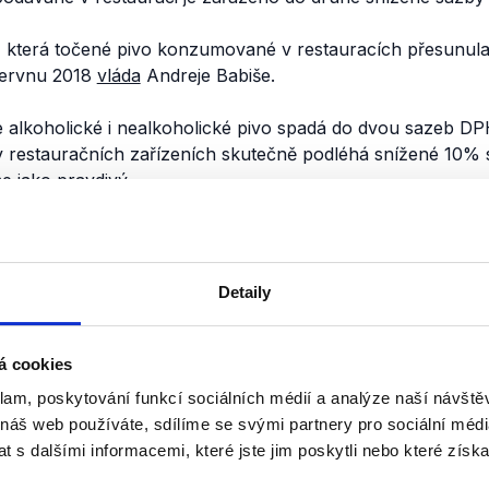
, která točené pivo konzumované v restauracích přesunul
ervnu 2018
vláda
Andreje Babiše.
 alkoholické i nealkoholické pivo spadá do dvou sazeb DP
restauračních zařízeních skutečně podléhá snížené 10% 
e jako pravdivý.
nili
Škrty, konsolidace, tra
Detaily
2. května 2023
á cookies
Petr Fiala v rozhovoru pro deník P
hned několik připravovaných krok
klam, poskytování funkcí sociálních médií a analýze naší návšt
konsolidace veřejných financí tak
 náš web používáte, sdílíme se svými partnery pro sociální média
České pošty či snížení valorizace 
 s dalšími informacemi, které jste jim poskytli nebo které získa
OVĚŘENO
Číst dál