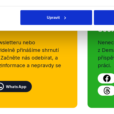
Upravit
Soci
sletteru nebo
Nenecht
delně přinášíme shrnutí
z Dema
 Začněte nás odebírat, a
příspě
ezinformace a nepravdy se
práci.
WhatsApp