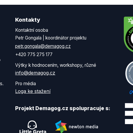
Kontakty
Kontaktní osoba
Petr Gongala | koordinátor projektu
petr.gongala@demagog.cz
+420 775 275 177
o
Výtky k hodnocením, workshopy, různé
info@demagog.cz
s.
Pro média
Loga ke stažení
Projekt Demagog.cz spolupracuje s: