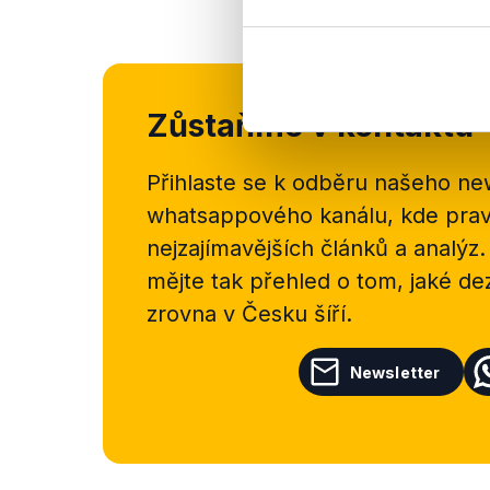
Zůstaňme v kontaktu
Přihlaste se k odběru našeho
new
whatsappového kanálu, kde pravi
nejzajímavějších článků a analýz.
mějte tak přehled o tom, jaké d
zrovna v Česku šíří.
Newsletter