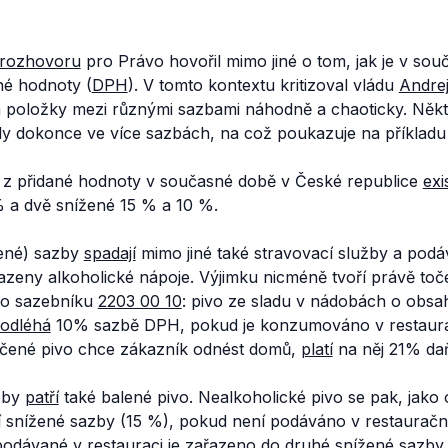
rozhovoru
pro Právo hovořil mimo jiné o tom, jak je v sou
né hodnoty (
DPH
). V tomto kontextu kritizoval vládu
Andrej
a položky mezi různými sazbami náhodně a chaoticky. Někt
ly dokonce ve více sazbách, na což poukazuje na příkladu 
 z přidané hodnoty v současné době v České republice
exi
% a dvě snížené 15 % a 10 %.
ené) sazby
spadají
mimo jiné také stravovací služby a podá
azeny alkoholické nápoje. Výjimku nicméně tvoří právě toč
ho sazebníku
2203 00 10
: pivo ze sladu v nádobách o obsa
odléhá
10% sazbě DPH, pokud je konzumováno v restaura
očené pivo chce zákazník odnést domů,
platí
na něj 21% da
zby
patří
také balené pivo. Nealkoholické pivo se pak, jako 
 snížené sazby (15 %), pokud není podáváno v restaurační
podávané v restauraci je zařazeno do druhé snížené sazby 