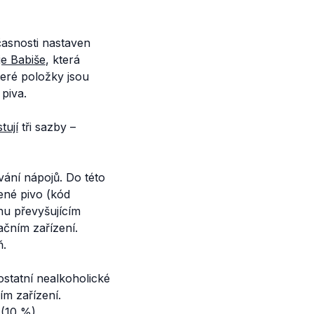
časnosti nastaven
e Babiše
, která
eré položky jsou
piva.
stují
tři sazby –
vání nápojů. Do této
ené pivo (kód
hu převyšujícím
čním zařízení.
ň.
ostatní nealkoholické
m zařízení.
(10 %).