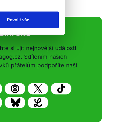
Povolit vše
ální sítě
e si ujít nejnovější události
gog.cz. Sdílením našich
vků přátelům podpoříte naši