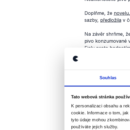
Doplňme, že
novelu
sazby,
předložila
v č
Na závěr shrňme, že
pivo konzumované v 
Fialy proto hodnotím
Výrok jsme zmí
Souhlas
Tato webová stránka použív
K personalizaci obsahu a re
cookie. Informace o tom, jak
tyto údaje mohou zkombinovat
používáte jejich služby.