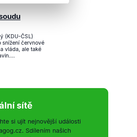
 soudu
ný (KDU-ČSL)
 snížení červnové
a vláda, ale také
vin....
ální sítě
e si ujít nejnovější události
gog.cz. Sdílením našich