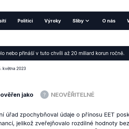
ítí
Politici
Výroky
Sliby
O nás
lo nebo přináší v tuto chvíli až 20 miliard korun ročně.
5. května 2023
 ověřen jako
NEOVĚŘITELNÉ
lní úřad zpochybňoval údaje o přínosu EET pos
nancí, jelikož zveřejňovalo rozdílné hodnoty bez