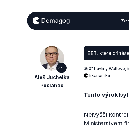
Ze s
EET, které přináše
360° Pavlíny Wolfové
,
ANO
Ekonomika
Aleš Juchelka
Poslanec
Tento výrok byl
Nejvyšší kontro
Ministerstvem fi