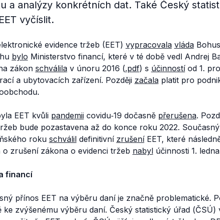
 a analýzy konkrétních dat. Také Český statist
ET vyčíslit.
lektronické evidence tržeb (EET)
vypracovala
vláda
Bohusl
rhu
bylo
Ministerstvo financí, které v té době vedl Andrej B
na zákon
schválila
v únoru 2016 (
.pdf
) s
účinností
od 1. pro
rací a ubytovacích zařízení. Později
začala
platit pro podni
loobchodu.
yla EET kvůli
pandemii
covidu‑19 dočasně
přerušena
. Pozd
 tržeb bude pozastavena až do konce roku 2022. Současn
oňského roku
schválil
definitivní
zrušení
EET, které následn
o zrušení zákona o evidenci tržeb
nabyl
účinnosti 1. ledna
 financí
esný přínos EET na výběru daní je značně problematické.
ě ke zvýšenému výběru daní. Český statistický úřad (ČSÚ)