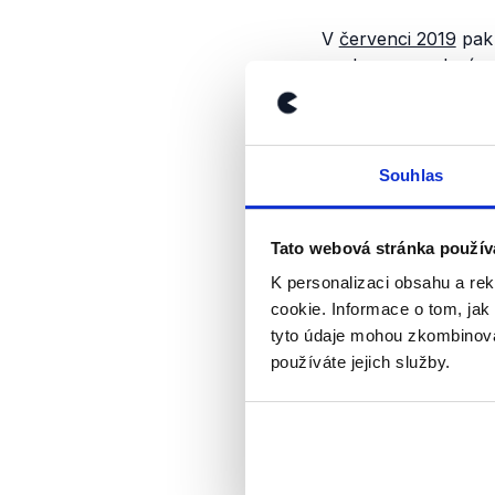
V
červenci 2019
pak 
spolu se
zavedením
dodal, že
„jejich vl
Dodejme, že Minister
zrušení EET (
.pdf
) u
Souhlas
Konkrétně se ztráta 
Tato webová stránka použív
Závěr
K personalizaci obsahu a re
Je tedy zjevné, že n
cookie. Informace o tom, jak
přesnou výši proto 
tyto údaje mohou zkombinovat
Ministerstvem financ
používáte jejich služby.
skutečnosti nižší. P
pouze údaje Ministe
určit přesný přínos 