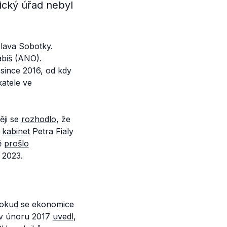
ický úřad nebyl
ava Sobotky.
abiš (ANO).
since 2016, od kdy
katele ve
ěji se
rozhodlo
, že
ý
kabinet
Petra Fialy
ě
prošlo
 2023.
 Pokud se ekonomice
 v únoru 2017
uvedl
,