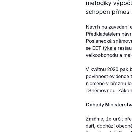
metodiky výpočtu
schopen přínos E
Návrh na zavedení e
Předkladatelem náv
Poslanecká sněmov
se EET
týkala
restau
velkoobchodu a ma
V květnu 2020 pak b
povinnost evidence
nicméně v březnu l
i Sněmovnou. Zákon 
Odhady Ministerstva
Zmiňme, že určit př
daří
, dochází obecn