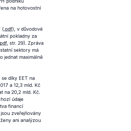
PH podniků
řena na hotovostní
 (
.pdf
), v důvodové
tátní pokladny za
.pdf
, str. 29). Zpráva
statní sektory má
ělo jednat maximálně
e se díky EET na
2017 a 12,3 mld. Kč
t na 20,2 mld. Kč.
chozí údaje
tva financí
h jsou zveřejňovány
oženy ani analýzou