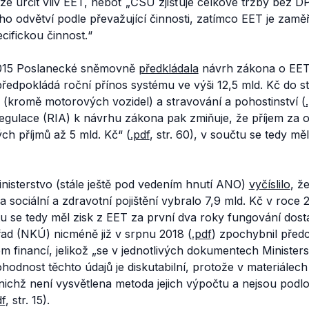
elze určit vliv EET, neboť
„ČSÚ zjišťuje celkové tržby bez D
o odvětví podle převažující činnosti, zatímco EET je zamě
cifickou činnost.“
2015 Poslanecké sněmovně
předkládala
návrh zákona o EET
ředpokládá roční přínos systému ve výši 12,5 mld. Kč do s
(kromě motorových vozidel) a stravování a pohostinství (
gulace (RIA) k návrhu zákona pak zmiňuje, že příjem za o
ch příjmů až 5 mld. Kč“
(
.pdf
, str. 60), v součtu se tedy m
nisterstvo (stále ještě pod vedením hnutí ANO)
vyčíslilo
, ž
a sociální a zdravotní pojištění vybralo 7,9 mld. Kč v roce 
u se tedy měl zisk z EET za první dva roky fungování dosta
řad (NKÚ) nicméně již v srpnu 2018 (
.pdf
) zpochybnil před
 financí, jelikož
„se v jednotlivých dokumentech Ministers
ohodnost těchto údajů je diskutabilní, protože v materiálec
nichž není vysvětlena metoda jejich výpočtu a nejsou podl
df
, str. 15).