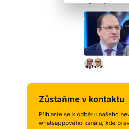
Výrok jsme zmí
Zůstaňme v kontaktu
Přihlaste se k odběru našeho
new
whatsappového kanálu, kde pravi