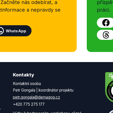
 Začněte nás odebírat, a
příspě
ezinformace a nepravdy se
práci.
WhatsApp
Kontakty
Kontaktní osoba
Petr Gongala | koordinátor projektu
petr.gongala@demagog.cz
+420 775 275 177
o