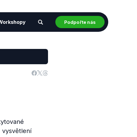
Workshopy
Podpořte nás
kytované
 vysvětlení