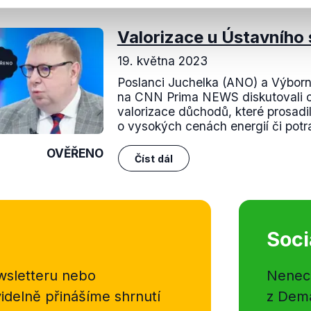
nili
Valorizace u Ústavního
19. května 2023
Poslanci Juchelka (ANO) a Výbor
na CNN Prima NEWS diskutovali o
valorizace důchodů, které prosadil
o vysokých cenách energií či potra
OVĚŘENO
Číst dál
Soci
sletteru nebo
Nenecht
delně přinášíme shrnutí
z Dema