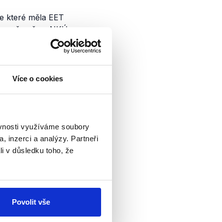
le které měla EET
ároveň ovšem NKÚ
ak v návrhu na
ní (str. 21 ze 70).
Více o cookies
ěvnosti využíváme soubory
tifikovala, jeho
, inzerci a analýzy. Partneři
ytovaných
li v důsledku toho, že
očtu jsou ve
elikož tedy máme
ybňovány, nedokážeme
neověřitelný.
Povolit vše