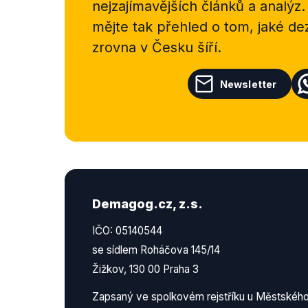
nejzajímavějších článků a analýz.
mějte tak přehled o tom, jaké d
zrovna v Česku šíří.
Newsletter
Demagog.cz, z.s.
IČO: 05140544
se sídlem Roháčova 145/14
Žižkov, 130 00 Praha 3
Zapsaný ve spolkovém rejstříku u Městskéh