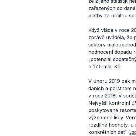
že z jeho statistik n
zařazených do danéh
platby za určitou spe
Když vláda v roce 
zprávě uváděla, že p
sektory maloobchod 
hodnocení dopadu re
„potenciál dodatečný
o 17,5 mld. Kč.
V únoru 2019 pak mi
daních a pojistném n
v roce 2018. V součt
Nejvyšší kontrolní ú
poskytované resortem
významně lišily. Věr
rozdílné hodnoty, u 
konkrétních dat“
(
.p