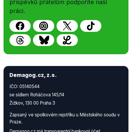
příspěvků přátelům podpoříte naši
práci.
Demagog.cz, z.s.
IČO: 05140544
se sídlem Roháčova 145/14
Žižkov, 130 00 Praha 3
Zapsaný ve spolkovém rejstříku u Městského soudu v
Praze.
Demagog.cz má
transparentní bankovní účet