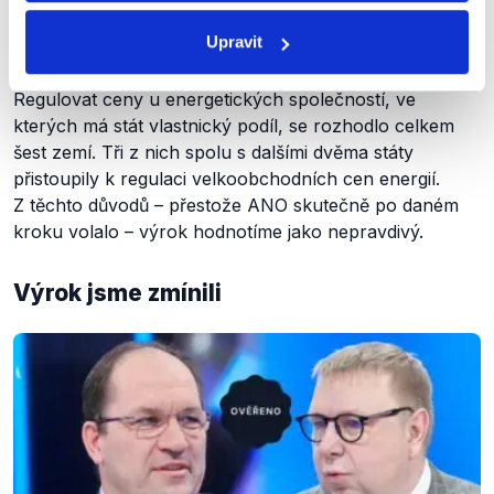
který odpovídal návrhu hnutí ANO, jelikož rozdíl mezi
Upravit
výrobní a prodejní cenou zde plně hradil stát.
Regulovat ceny u energetických společností, ve
kterých má stát vlastnický podíl, se rozhodlo celkem
šest zemí. Tři z nich spolu s dalšími dvěma státy
přistoupily k regulaci velkoobchodních cen energií.
Z těchto důvodů – přestože ANO skutečně po daném
kroku volalo – výrok hodnotíme jako nepravdivý.
Výrok jsme zmínili