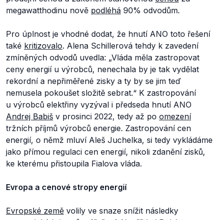
megawatthodinu nově
podléhá
90% odvodům.
Pro úplnost je vhodné dodat, že hnutí ANO toto řešení
také
kritizovalo
. Alena Schillerová tehdy k zavedení
zmíněných odvodů uvedla:
„Vláda měla zastropovat
ceny energií u výrobců, nenechala by je tak vydělat
rekordní a nepřiměřené zisky a ty by se jim teď
nemusela pokoušet složitě sebrat.“
K zastropování
u výrobců elektřiny vyzýval i předseda hnutí ANO
Andrej Babiš
v prosinci 2022, tedy až po
omezení
tržních příjmů výrobců energie. Zastropování cen
energií, o němž mluví Aleš Juchelka, si tedy vykládáme
jako přímou regulaci cen energií, nikoli zdanění zisků,
ke kterému přistoupila Fialova vláda.
Evropa a cenové stropy energií
Evropské země
volily ve snaze snížit následky