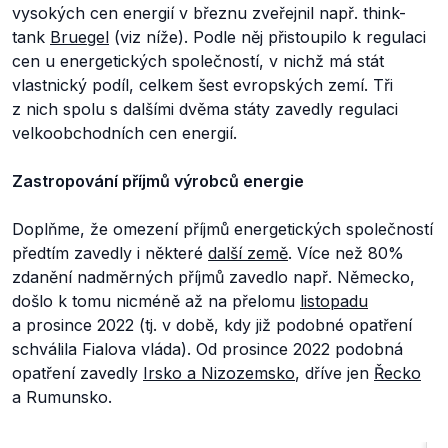
vysokých cen energií v březnu zveřejnil např. think-
tank
Bruegel
(viz níže). Podle něj přistoupilo k regulaci
cen u energetických společností, v nichž má stát
vlastnický podíl, celkem šest evropských zemí. Tři
z nich spolu s dalšími dvěma státy zavedly regulaci
velkoobchodních cen energií.
Zastropování příjmů výrobců energie
Doplňme, že omezení příjmů energetických společností
předtím zavedly i některé
další země
. Více než 80%
zdanění nadměrných příjmů zavedlo např. Německo,
došlo k tomu nicméně až na přelomu
listopadu
a prosince 2022 (tj. v době, kdy již podobné opatření
schválila Fialova vláda). Od prosince 2022 podobná
opatření zavedly
Irsko a Nizozemsko
, dříve jen
Řecko
a Rumunsko.