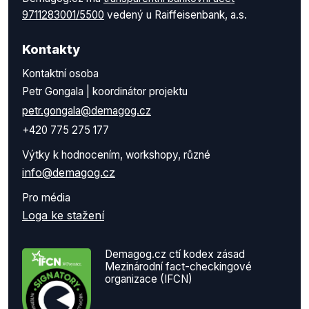
9711283001/5500
vedený u Raiffeisenbank, a.s.
Kontakty
Kontaktní osoba
Petr Gongala | koordinátor projektu
petr.gongala@demagog.cz
+420 775 275 177
Výtky k hodnocením, workshopy, různé
info@demagog.cz
Pro média
Loga ke stažení
Demagog.cz ctí kodex zásad
Mezinárodní fact-checkingové
organizace (IFCN)