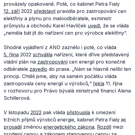
provázely opakovaně. Poté, co kabinet Petra Fialy
12. září
2022
představil
pravidla pro zastropování cen
elektřiny a plynu pro maloodběratele, exministr
průmyslu a obchodu Karel Havlíček
uvedl
, že
se
vláda
„neměla bát jít do nařízení cen pro výrobce elektřiny“.
Shodné vyjádření z ANO zaznělo i poté, co vláda
5. října
2022
schválila
nařízení, které dříve představený
vládní plán na
zastropování
cen energií pro konečné
odběratele
zavedlo
do praxe.
„Nám se hlavně nelíbí ten
princip. Chtěli jsme, aby na samém počátku vláda
zastropovala ceny energií u výrobců,“
řekla
11. října
v rozhovoru pro Právo bývalá ministryně financí Alena
Schillerová.
V listopadu
2022
pak vláda
přistoupila
k omezení
tržních příjmů výrobců energie, kabinet Petra Fialy jej
prosadil
změnou
energetického zákona
.
Rozdíl
mezi
prodejní cenou a zákonem stanovenou
cenou
za