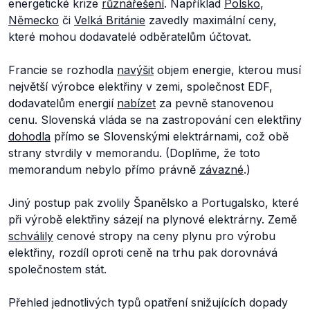
energetické krize
různá
řešení
. Například
Polsko
,
Německo
či
Velká Británie
zavedly maximální ceny,
které mohou dodavatelé odběratelům účtovat.
Francie se rozhodla
navýšit
objem energie, kterou musí
největší výrobce elektřiny v zemi, společnost EDF,
dodavatelům energií
nabízet
za pevně stanovenou
cenu. Slovenská vláda se na zastropování cen elektřiny
dohodla
přímo se Slovenskými elektrárnami, což obě
strany stvrdily v memorandu. (Doplňme, že toto
memorandum nebylo přímo právně
závazné
.)
Jiný postup pak zvolily Španělsko a Portugalsko, které
při výrobě elektřiny sázejí na plynové elektrárny. Země
schválily
cenové stropy na ceny plynu pro výrobu
elektřiny, rozdíl oproti ceně na trhu pak dorovnává
společnostem stát.
Přehled jednotlivých typů opatření snižujících dopady