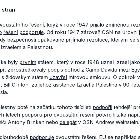
h stran
voustátního řešení, když v roce 1947 přijalo zmíněnou
rezo
o
řešení
podporuje
. Od roku 1947 zároveň OSN na úrovni 
dy bezpečnosti
opakovaně přijímalo rezoluce, kterými se 
Izraelem a Palestinou.
cké byly
prvním
státem, který v roce 1948 uznal Izrael jako
př. zprostředkovaly
podpis
dohod z Camp Davidu mezi Egyp
pt s židovským státem
uzavřel
mírovou smlouvu. O pokrok v k
nt
Bill Clinton
, za jehož
asistence
Izrael a Palestina v 90. le
sla.
estiny poté na začátku tohoto tisíciletí
podpořil
tehdejší pr
h letech podporu pro dvoustátní řešení potvrdili také např
ičí Antony Blinken nebo
delegát
v OSN Andrew Weinstein.
 dlouhodobě
podporuje
dvoustátní řešení. EU se například