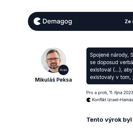
Ze s
Spojené národy, S
se doposud verbál
existoval (…), aby
Piráti
existovaly v tom,
Mikuláš Peksa
Pro a proti
,
11. října 202
Konflikt Izrael–Hamá
Tento výrok byl