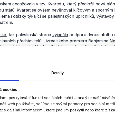
uskem angažovala v tzv.
Kvartetu
, který předložil nový
plán
vou států. Kvartet se ovšem nevěnoval klíčovým a sporným
léma i otázky týkající se palestinských uprchlíků, výstavb
atření.
lská
, tak palestinská strana
vyjádřila
podporu dvoustátního ř
lavních představitelů – izraelského premiéra Benjamina
Ne
ezidenta Mahmúda
Abbáse
. Dodejme ovšem, že v řadách veř
 posledních
letech
chladne
. Podoba dvoustátního řešení se
e v následujících odstavcích.
átního řešení
Detaily
Izraelem a Palestinou se týkají čtyř
bodů
: hranic, statusu
á cookies
ostních zájmů.
klam, poskytování funkcí sociálních médií a analýze naší návšt
pdf
) se mluví o stanovení hranic na
linii
před
arabsko-izrae
 náš web používáte, sdílíme se svými partnery pro sociální média
tranami však na podobě hranic
neexistuje
shoda. Nejproblemat
 s dalšími informacemi, které jste jim poskytli nebo které získa
osady
na území Palestiny, které jsou většinou světa
považ