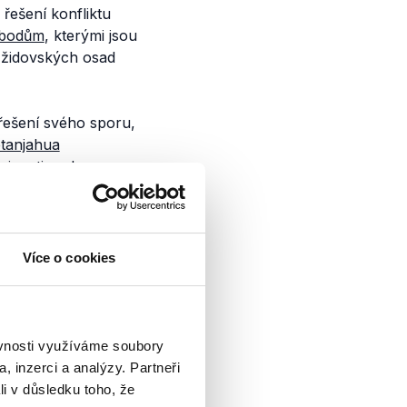
řešení konfliktu
bodům
, kterými jsou
y židovských osad
ešení svého sporu,
tanjahua
ejnosti podpora pro
 mezi oběma stranami
Více o cookies
 města Jeruzalém,
ěvnosti využíváme soubory
lskou
válkou
v
roce
, inzerci a analýzy. Partneři
ičtější jsou v této
li v důsledku toho, že
ovány
za
nelegální
.