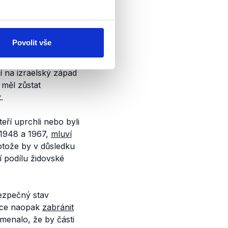
 okupovaných od
 de facto
porušuje
Povolit vše
ako centrum svého
 na izraelský západ
měl zůstat
.
eří uprchli nebo byli
 1948 a 1967,
mluví
protože by v důsledku
í podílu židovské
bezpečný stav
chce naopak
zabránit
menalo, že by části