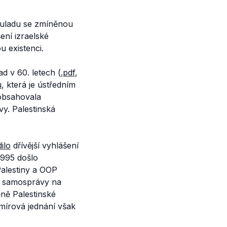
 souladu se zmíněnou
ení izraelské
ou existenci.
d v 60. letech (
.pdf
,
u
, která je ústředním
 obsahovala
vy. Palestinská
ilo
dřívější vyhlášení
 1995 došlo
alestiny a OOP
ké samosprávy na
ně Palestinské
 mírová jednání však