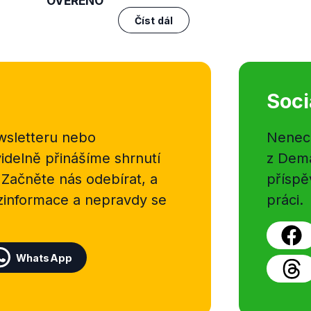
OVĚŘENO
Číst dál
Soci
sletteru nebo
Nenecht
delně přinášíme shrnutí
z Dema
 Začněte nás odebírat, a
příspě
ezinformace a nepravdy se
práci.
WhatsApp