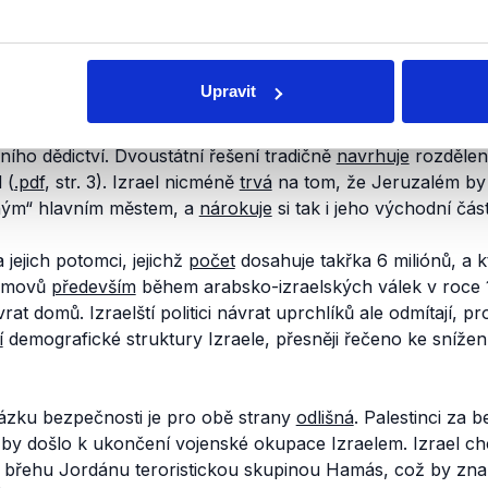
polečenství Izrael budováním sídel na územích Palestiny,
 na Západním břehu Jordánu a ve východním Jeruzalémě),
rodní právo, jelikož tímto způsobem
rozšiřuje
své hranice.
Upravit
Palestina i Izrael za své hlavní město, jelikož jej vnímají j
ního dědictví. Dvoustátní řešení tradičně
navrhuje
rozdělení
 (
.pdf
, str. 3). Izrael nicméně
trvá
na tom, že Jeruzalém by 
ným“
hlavním městem, a
nárokuje
si tak i jeho východní část
a jejich potomci, jejichž
počet
dosahuje takřka 6 miliónů, a kt
domovů
především
během arabsko-izraelských válek v roce
vrat domů.
Izraelští politici návrat uprchlíků ale odmítají, 
í
demografické struktury Izraele, přesněji řečeno ke snížen
zku bezpečnosti je pro obě strany
odlišná
. Palestinci za 
dy by došlo k ukončení vojenské okupace Izraelem. Izrael 
 břehu Jordánu teroristickou skupinou Hamás, což by zna