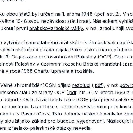
ku obou států byl určen na 1. srpna 1948 (
.pdf
, str. 2). V
května 1948 svou nezávislost stát Izrael.
Následkem
vyhláš
puknutí první
arabsko-izraelské války
, v níž Izrael uhájil sv
o vytvoření samostatného arabského státu usilovali napříkla
 Palestinská
národní rada
přijala
Palestinskou národní chart
str. 3) Organizace pro osvobození Palestiny (OOP). Charta
elnosti Palestiny v územním rozsahu Britské mandátní sprá
ně v roce 1968 Chartu
upravila
a
rozšířila
.
k Valné shromáždění OSN přijalo
rezoluci
(
.pdf
), v níž
potvrd
inského státu ze strany OOP (
.pdf
, str. 3). V letech 1993 a
ch
dohod z Osla
. Izrael tehdy
uznal
OOP jako
představitele
P
 na existenci. Izrael také souhlasil s vytvořením palestins
dánu a v Pásmu Gazy. Tyto dohody následně
vedly
ke změ
ly
sloužit
jako základ pro budoucí vyjednávání. Následující
šení izraelsko-palestinské otázky
nevedla
.