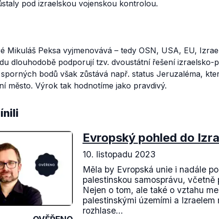
zůstaly pod izraelskou vojenskou kontrolou.
ré Mikuláš Peksa vyjmenovává – tedy OSN, USA, EU, Izrael 
u dlouhodobě podporují tzv. dvoustátní řešení izraelsko-p
 sporných bodů však zůstává např. status Jeruzaléma, který
ní město. Výrok tak hodnotíme jako pravdivý.
nili
Evropský pohled do Izra
10. listopadu 2023
Měla by Evropská unie i nadále p
palestinskou samosprávu, včetně
Nejen o tom, ale také o vztahu m
palestinskými územími a Izraelem 
rozhlase...