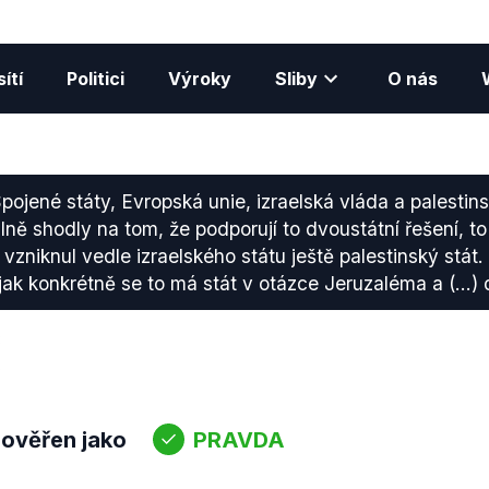
ítí
Politici
Výroky
Sliby
O nás
pojené státy, Evropská unie, izraelská vláda a palesti
ně shodly na tom, že podporují to dvoustátní řešení, t
 vzniknul vedle izraelského státu ještě palestinský stát
 jak konkrétně se to má stát v otázce Jeruzaléma a (…) 
3
s
 ověřen jako
PRAVDA