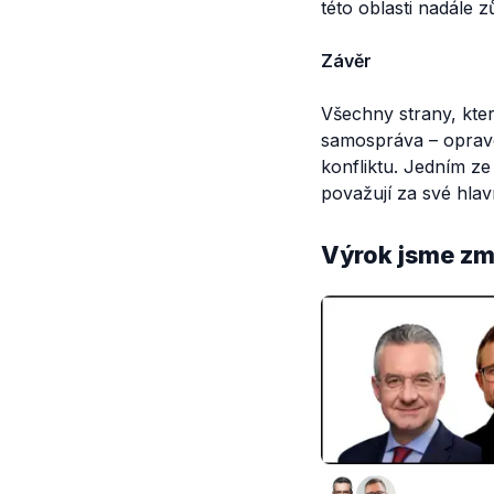
této oblasti nadále 
Závěr
Všechny strany, kte
samospráva – opravd
konfliktu. Jedním ze
považují za své hlav
Výrok jsme zmí