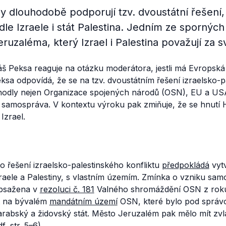
y dlouhodobě podporují tzv. dvoustátní řešení,
le Izraele i stát Palestina. Jedním ze spornýc
uzaléma, který Izrael i Palestina považují za s
š Peksa reaguje na otázku moderátora, jestli má Evropská
sa odpovídá, že se na tzv. dvoustátním řešení izraelsko-p
shodly nejen Organizace spojených národů (OSN), EU a USA,
ká samospráva. V kontextu výroku pak zmiňuje, že se hnutí
 Izrael.
 řešení izraelsko-palestinského konfliktu
předpokládá
vyt
zraele a Palestiny, s vlastním územím. Zmínka o vzniku sam
obsažena v
rezoluci č. 181
Valného shromáždění OSN z roku
t na bývalém
mandátním území
OSN, které bylo pod správo
arabský a židovský stát. Město Jeruzalém pak mělo mít zvlá
df
, str. 5–6).