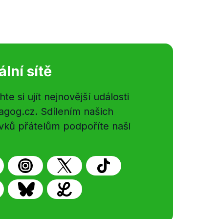
ální sítě
e si ujít nejnovější události
gog.cz. Sdílením našich
vků přátelům podpoříte naši