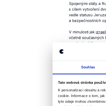
Spojenými státy a R
s cílem vytvoření d
vedle statusu Jeruza
a bezpečnostních op
V minulosti jak
izrae
včetně současných h
a palestinského pr
dvoustátní řešení v
ale liší, jak nastíním
Sporné body dvoust
Souhlas
Hlavní rozpory mezi 
Tato webová stránka použív
uprchlíků a bezpečn
K personalizaci obsahu a re
V rezolucích
OSN
(
.
cookie. Informace o tom, jak
1967
(
.pdf
). Mezi s
tyto údaje mohou zkombinovat
souvislosti izraelské