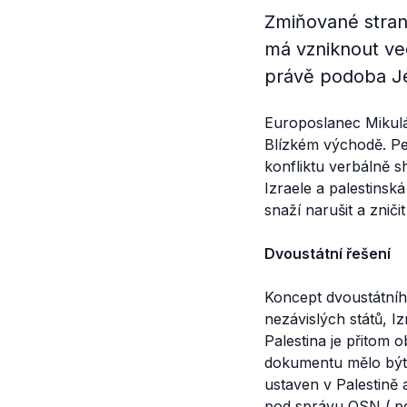
Zmiňované stran
má vzniknout ved
právě podoba Jer
Europoslanec Mikulá
Blízkém východě. Pek
konfliktu verbálně 
Izraele a palestins
snaží narušit a zničit
Dvoustátní řešení
Koncept dvoustátního
nezávislých států, I
Palestina je přitom 
dokumentu mělo bý
ustaven v Palestině 
pod správu OSN (
.p