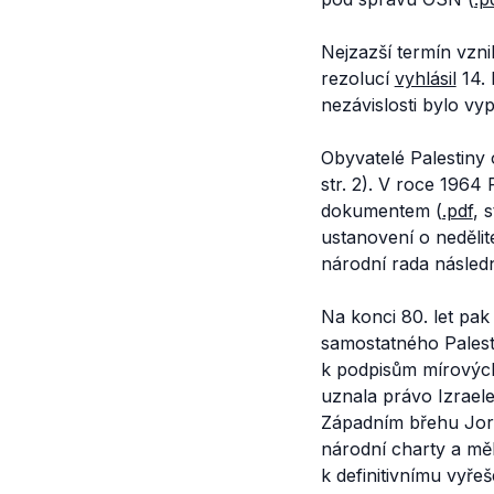
Nejzazší termín vzni
rezolucí
vyhlásil
14. 
nezávislosti bylo vy
Obyvatelé Palestiny 
str. 2). V roce 1964
dokumentem (
.pdf
, 
ustanovení o nedělit
národní rada násled
Na konci 80. let pa
samostatného Palest
k podpisům mírový
uznala právo Izraele
Západním břehu Jor
národní charty a mě
k definitivnímu vyře