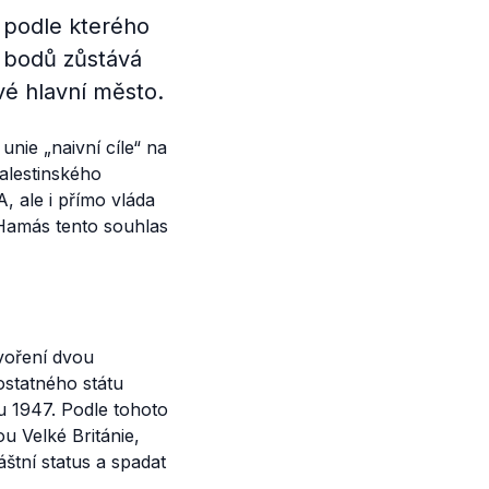
 podle kterého
h bodů zůstává
vé hlavní město.
 unie
„naivní cíle“
na
alestinského
 ale i přímo vláda
 Hamás tento souhlas
voření dvou
ostatného státu
 1947. Podle tohoto
u Velké Británie,
štní status a spadat