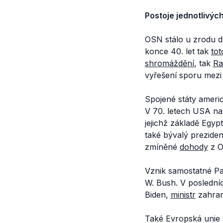
Postoje jednotlivýc
OSN stálo u zrodu d
konce 40. let tak
tot
shromáždění
, tak
Ra
vyřešení sporu mezi 
Spojené státy ameri
V 70. letech USA na
jejichž základě Egy
také bývalý prezide
zmíněné
dohody
z O
Vznik samostatné Pal
W. Bush. V posledníc
Biden,
ministr
zahran
Také Evropská unie