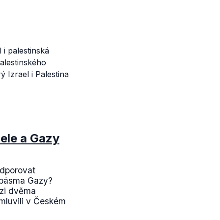
i palestinská
alestinského
 Izrael i Palestina
ele a Gazy
odporovat
 pásma Gazy?
ezi dvěma
mluvili v Českém