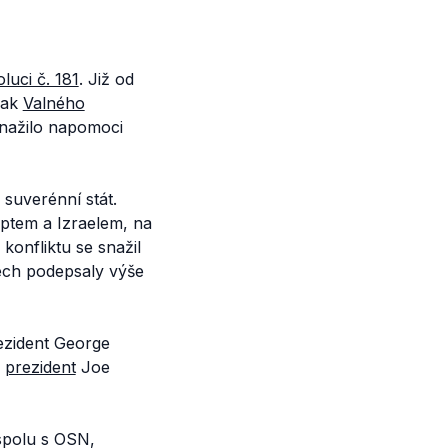
luci č. 181
. Již od
jak
Valného
snažilo napomoci
 suverénní stát.
tem a Izraelem, na
onfliktu se snažil
tech podepsaly výše
ezident George
.
prezident
Joe
 spolu s OSN,