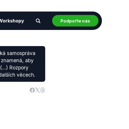
Workshopy
Podpořte nás
nská samospráva
o znamená, aby
. (…) Rozpory
dalších věcech.