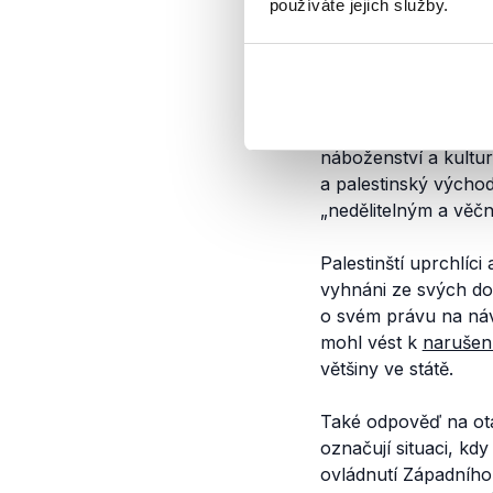
používáte jejich služby.
Dle mezinárodního s
roku 1967 (zejména
(
.pdf
, str. 2) meziná
Jeruzalém
považují
náboženství a kultur
a palestinský východ
„nedělitelným a věč
Palestinští uprchlíci 
vyhnáni ze svých 
o svém právu na ná
mohl vést k
narušen
většiny ve státě.
Také odpověď na otá
označují situaci, k
ovládnutí Západního