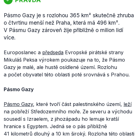
Pásmo Gazy je s rozlohou 365 km² skutečně zhruba
o čtvrtinu menší než Praha, která má 496 km².
V Pásmu Gazy zároveň žije přibližně o milion lidí
více.
Europoslanec a
předseda
Evropské pirátské strany
Mikuláš Peksa výrokem poukazuje na to, že Pásmo
Gazy je malé, ale hustě osídlené území. Rozlohu
a počet obyvatel této oblasti poté srovnává s Prahou.
Pásmo Gazy
Pásmo Gazy
, které tvoří část palestinského území,
leží
na pobřeží Středozemního moře. Ze severu a východu
sousedí s Izraelem, z jihozápadu ho lemuje kratší
hranice s Egyptem. Jedná se o pás přibližně
41 kilometrů dlouhý a 10 km široký. Rozloha této oblasti