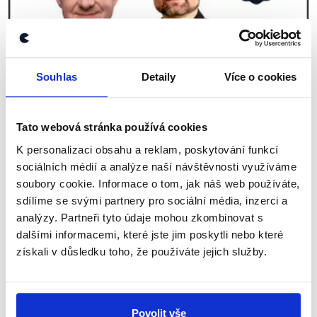
Souhlas
Detaily
Více o cookies
OVĚŘENO
Evropský pohled do Izraele a Gazy
Tato webová stránka používá cookies
10. listopadu 2023
K personalizaci obsahu a reklam, poskytování funkcí
Měla by Evropská unie i nadále podporovat
sociálních médií a analýze naší návštěvnosti využíváme
palestinskou samosprávu, včetně pásma Gazy?
soubory cookie. Informace o tom, jak náš web používáte,
Nejen o tom, ale také o vztahu mezi dvěma
sdílíme se svými partnery pro sociální média, inzerci a
palestinskými územími a Izraelem mluvili v Českém
rozhlase...
analýzy. Partneři tyto údaje mohou zkombinovat s
dalšími informacemi, které jste jim poskytli nebo které
Číst dál
získali v důsledku toho, že používáte jejich služby.
Zůstaňme v kontaktu
Povolit vše