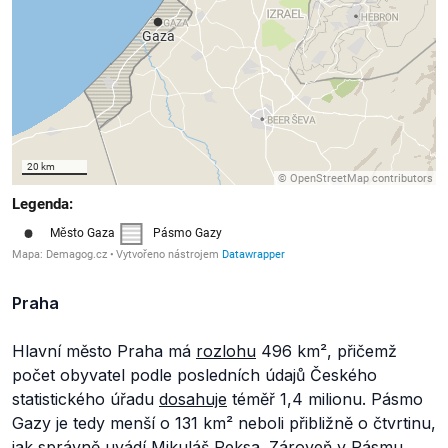
Praha
Hlavní město Praha má
rozlohu
496 km², přičemž
počet obyvatel podle posledních údajů Českého
statistického úřadu
dosahuje
téměř 1,4 milionu. Pásmo
Gazy je tedy menší o 131 km² neboli přibližně o čtvrtinu,
jak správně uvádí Mikuláš Peksa. Zároveň v Pásmu