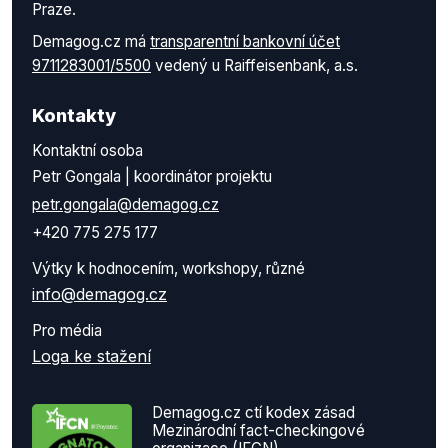
Praze.
Demagog.cz má
transparentní bankovní účet
9711283001/5500
vedený u Raiffeisenbank, a.s.
Kontakty
Kontaktní osoba
Petr Gongala | koordinátor projektu
petr.gongala@demagog.cz
+420 775 275 177
Výtky k hodnocením, workshopy, různé
info@demagog.cz
Pro média
Loga ke stažení
Demagog.cz ctí kodex zásad
Mezinárodní fact-checkingové