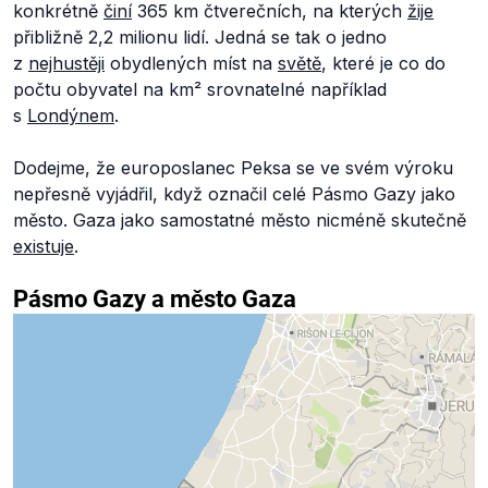
konkrétně
činí
365 km čtverečních, na kterých
žije
přibližně 2,2 milionu lidí. Jedná se tak o jedno
z
nejhustěji
obydlených míst na
světě
, které je co do
počtu obyvatel na km² srovnatelné například
s
Londýnem
.
Dodejme, že europoslanec Peksa se ve svém výroku
nepřesně vyjádřil, když označil celé Pásmo Gazy jako
město. Gaza jako samostatné město nicméně skutečně
existuje
.