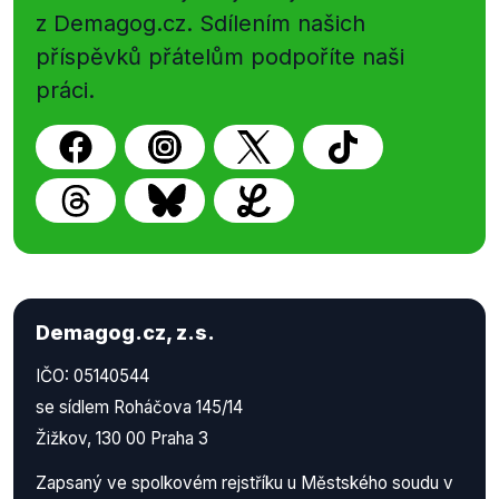
z Demagog.cz. Sdílením našich
příspěvků přátelům podpoříte naši
práci.
Demagog.cz, z.s.
IČO: 05140544
se sídlem Roháčova 145/14
Žižkov, 130 00 Praha 3
Zapsaný ve spolkovém rejstříku u Městského soudu v