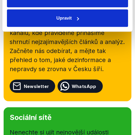
Přihlaste se k odběru našeho
Upravit
newsletteru nebo
whatsappového
kanálu, kde pravidelně přinášíme
shrnutí nejzajímavějších článků a analýz.
Začněte nás odebírat, a mějte tak
přehled o tom, jaké dezinformace a
nepravdy se zrovna v Česku šíří.
Newsletter
WhatsApp
Sociální sítě
Nenechte si ujít nejnovější události