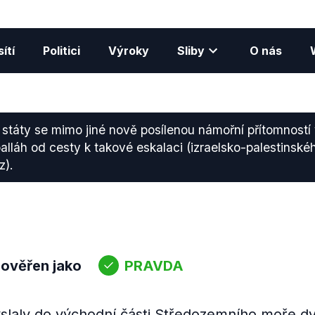
ítí
Politici
Výroky
Sliby
O nás
 státy se mimo jiné nově posílenou námořní přítomností 
alláh od cesty k takové eskalaci (izraelsko-palestinskéh
z).
s
 ověřen jako
PRAVDA
yslaly do východní části Středozemního moře dv