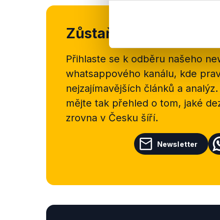
Zůstaňme v kontaktu
Přihlaste se k odběru našeho
new
whatsappového kanálu, kde pravi
nejzajímavějších článků a analýz.
mějte tak přehled o tom, jaké d
zrovna v Česku šíří.
Newsletter