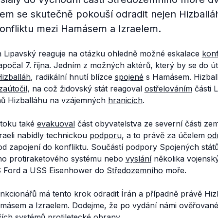
em se skutečně pokouší odradit nejen Hizballáh
konfliktu mezi Hamásem a Izraelem.
an Lipavský reaguje na otázku ohledně možné eskalace
konf
počal 7. října. Jedním z možných aktérů, který by se do ú
izballáh
, radikální hnutí blízce
spojené
s Hamásem. Hizball
zaútočil
, na což židovský stát reagoval
ostřelováním
části 
nů Hizballáhu na vzájemných
hranicích
.
útoku také
evakuoval
část obyvatelstva ze severní části země
raeli nabídly technickou
podporu
, a to právě za účelem
od
od zapojení do konfliktu. Součástí podpory Spojených států
ho protiraketového systému nebo
vyslání
několika vojensk
Ford a USS Eisenhower do
Středozemního
moře.
nkcionářů má tento krok odradit Írán a případně právě Hiz
Hamásem a Izraelem. Dodejme, že po vydání námi ověřova
ších systémů protiletecké
obrany
.