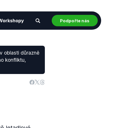
Workshopy
Podpořte nás
v oblasti důrazně
o konfliktu,
ě letadlové