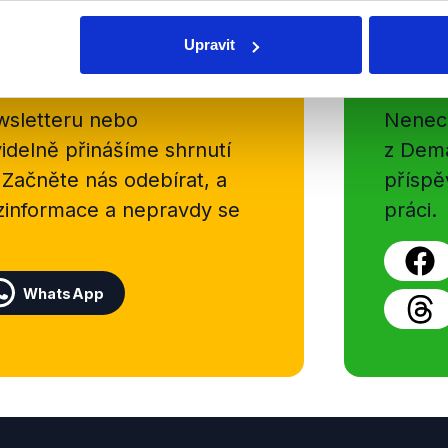
Upravit
Soci
sletteru nebo
Nenecht
delně přinášíme shrnutí
z Dema
 Začněte nás odebírat, a
příspě
ezinformace a nepravdy se
práci.
WhatsApp