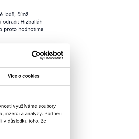
é lodě, čímž
 odradit Hizballáh
ho proto hodnotíme
eli a V4
Více o cookies
ozhovoru pro deník
i na napadení
dné izraelské
ěvnosti využíváme soubory
é výroky o...
, inzerci a analýzy. Partneři
li v důsledku toho, že