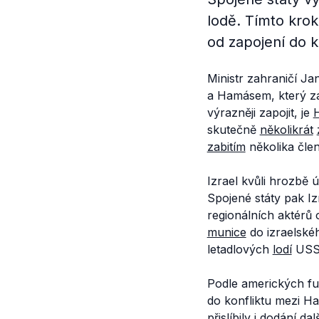
lodě. Tímto krok
od zapojení do 
Ministr zahraničí J
a Hamásem, který za
výrazněji zapojit, je
H
skutečně
několikrát
zabitím
několika čle
Izrael kvůli hrozbě 
Spojené státy pak Iz
regionálních aktérů 
munice
do izraelské
letadlových
lodí
USS 
Podle amerických fu
do konfliktu mezi 
přislíbily
i dodání dal