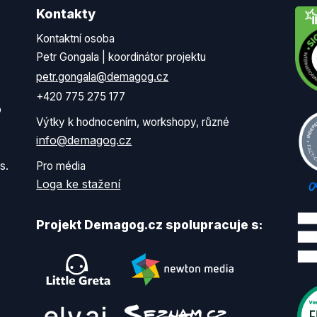
Kontakty
Kontaktní osoba
Petr Gongala | koordinátor projektu
petr.gongala@demagog.cz
+420 775 275 177
o
Výtky k hodnocením, workshopy, různé
info@demagog.cz
s.
Pro média
Loga ke stažení
Projekt Demagog.cz spolupracuje s: