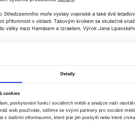
o Středozemního moře vyslaly vojenské a také dvě letadlov
ní přítomnost v oblasti. Takovým krokem se skutečně snaží
 do války mezi Hamásem a Izraelem. Výrok Jana Lipavské
nili
Česká diplomacie v Izra
Detaily
16. listopadu 2023
Ministr zahraničí Jan Lipavský v r
Právo mluvil o diplomatické reakc
á cookies
Izraele Hamásem, ale také o násle
klam, poskytování funkcí sociálních médií a analýze naší návšt
reakci v Pásmu Gazy. Jeho faktick
 náš web používáte, sdílíme se svými partnery pro sociální média
 s dalšími informacemi, které jste jim poskytli nebo které získa
OVĚŘENO
Číst dál