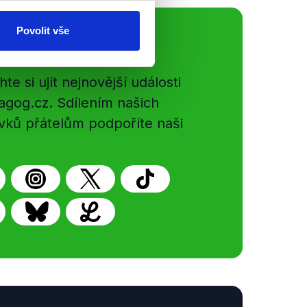
Povolit vše
ální sítě
e si ujít nejnovější události
gog.cz. Sdílením našich
vků přátelům podpoříte naši