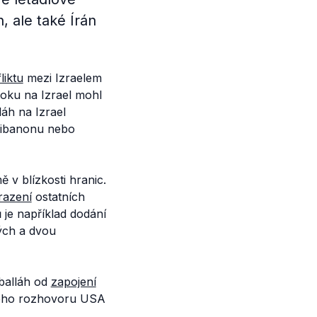
, ale také Írán
liktu
mezi Izraelem
toku na Izrael mohl
áh na Izrael
Libanonu nebo
 v blízkosti hranic.
razení
ostatních
 je například dodání
ých a dvou
balláh od
zapojení
ného rozhovoru USA