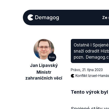
Ze s
Ostatně i Spojené
snaží odradit Hizb
pozn. Demagog.c
Piráti
Jan Lipavský
Právo
,
21. října 2023
Ministr
Konflikt Izrael–Hamá
zahraničních věcí
Tento výrok byl
Spojené státy v