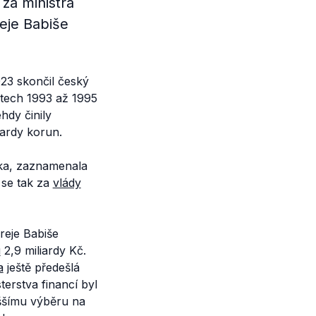
 za ministra
reje Babiše
23 skončil český
letech 1993 až 1995
hdy činily
iardy korun.
ska, zaznamenala
 se tak za
vlády
eje Babiše
u
2,9 miliardy Kč.
a
ještě předešlá
terstva financí byl
ššímu výběru na