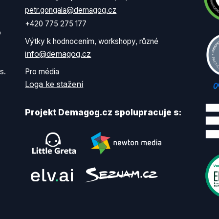
petr.gongala@demagog.cz
+420 775 275 177
o
Výtky k hodnocením, workshopy, různé
info@demagog.cz
s.
Pro média
Loga ke stažení
Projekt Demagog.cz spolupracuje s: