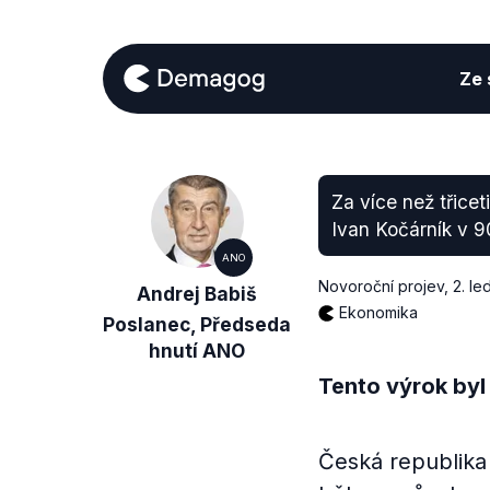
Ze s
Za více než třiceti
Ivan Kočárník v 90
ANO
Novoroční projev
,
2. l
Andrej Babiš
Ekonomika
Poslanec, Předseda
hnutí ANO
Tento výrok byl
Česká republika 