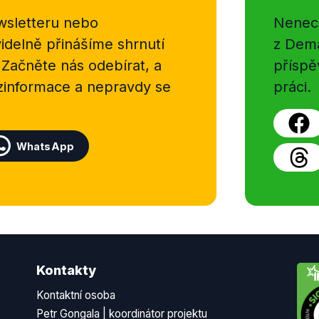
sletteru nebo
Nenecht
delně přinášíme shrnutí
z Dema
 Začněte nás odebírat, a
příspě
ezinformace a nepravdy se
práci.
WhatsApp
Kontakty
Kontaktní osoba
Petr Gongala | koordinátor projektu