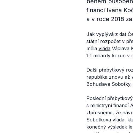
během působení t
financí Ivana Ko
a v roce 2018 za
Jak vyplývá z dat Č
státní rozpočet v pře
měla
vláda
Václava K
1,1 miliardy korun v 
Další
přebytkový
roz
republika znovu až v
Bohuslava Sobotky, v
Poslední přebytkový
s ministryní financí
Upřesněme, že návr
Sobotkova vláda, kt
konečný
výsledek
le