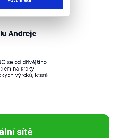
Povolit vše
lu Andreje
O se od dřívějšího
ledem na kroky
ckých výroků, které
...
ální sítě