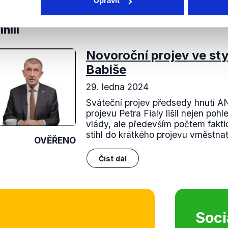
divý.
Upravit
nili
Novoroční projev ve sty
Babiše
29. ledna 2024
Sváteční projev předsedy hnutí AN
projevu Petra Fialy lišil nejen poh
vlády, ale především počtem fakti
stihl do krátkého projevu vměstnat.
OVĚŘENO
Číst dál
Soci