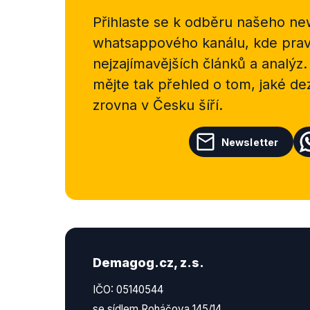
Přihlaste se k odběru našeho
new
whatsappového kanálu, kde pravi
nejzajímavějších článků a analýz.
mějte tak přehled o tom, jaké d
zrovna v Česku šíří.
Newsletter
Demagog.cz, z.s.
IČO: 05140544
se sídlem Roháčova 145/14