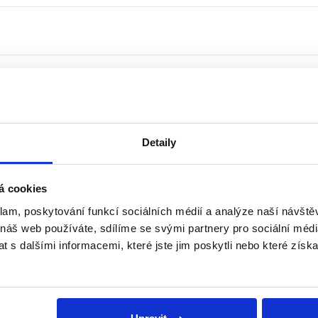
Detaily
á cookies
klam, poskytování funkcí sociálních médií a analýze naší návšt
 náš web používáte, sdílíme se svými partnery pro sociální média
 s dalšími informacemi, které jste jim poskytli nebo které získa
ské republice dosáhli přebytkového rozpočtu opravdu jen tři
ník v 90. letech a později Andrej Babiš a Alena Schillerová