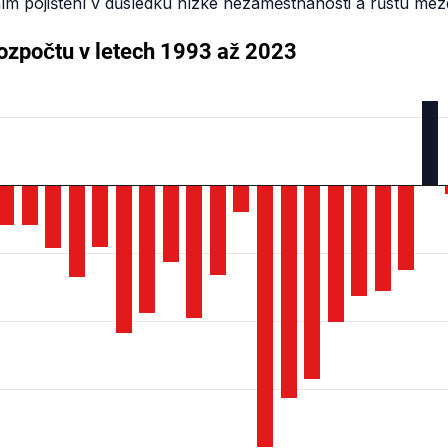
ím pojištění v důsledku nízké nezaměstnanosti a růstu mez