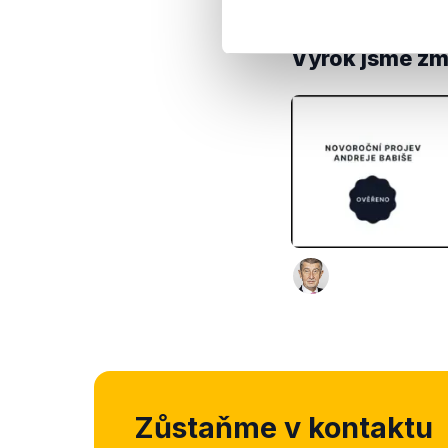
hodnotíme jako prav
Výrok jsme zmí
Zůstaňme v kontaktu