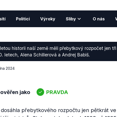
ítí
Politici
Výroky
Sliby
O nás
letou historii naší země měli přebytkový rozpočet jen tři 
. letech, Alena Schillerová a Andrej Babiš.
edna 2024
 ověřen jako
PRAVDA
dosáhla přebytkového rozpočtu jen pětkrát ve sv