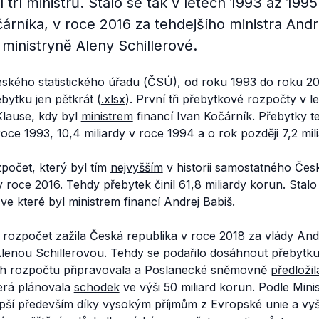
ří ministrů. Stalo se tak v letech 1993 až 1995
čárníka, v roce 2016 za tehdejšího ministra And
 ministryně Aleny Schillerové.
eského statistického úřadu (ČSÚ), od roku 1993 do roku 20
bytku jen pětkrát (
.xlsx
). První tři přebytkové rozpočty v 
lause, kdy byl
ministrem
financí Ivan Kočárník. Přebytky te
roce 1993, 10,4 miliardy v roce 1994 a o rok později 7,2 mil
počet, který byl tím
nejvyšším
v historii samostatného Če
 roce 2016. Tehdy přebytek činil 61,8 miliardy korun. Stalo
e které byl ministrem financí Andrej Babiš.
 rozpočet zažila Česká republika v roce 2018 za
vlády
Andr
 Alenou Schillerovou. Tehdy se podařilo dosáhnout
přebytk
h rozpočtu připravovala a Poslanecké sněmovně
předložil
erá plánovala
schodek
ve výši 50 miliard korun. Podle Minis
pší především díky vysokým příjmům z Evropské unie a vy