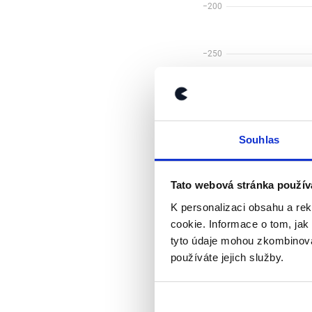
Souhlas
Tato webová stránka použív
K personalizaci obsahu a re
cookie. Informace o tom, jak
tyto údaje mohou zkombinovat
používáte jejich služby.
Shrňme tedy, že v Če
Těmi byli Ivan Kočár