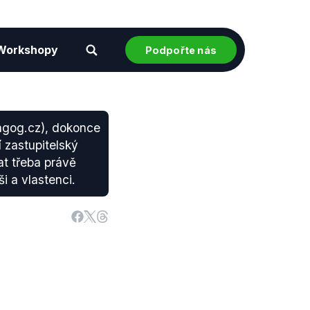
Workshopy
Podpořte nás
magog.cz), dokonce
í zastupitelský
at třeba právě
i a vlastenci.