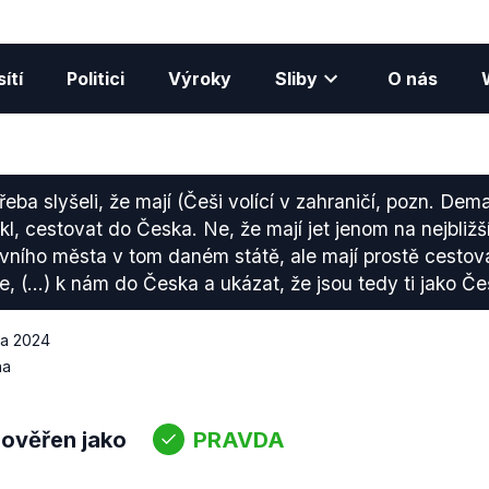
ítí
Politici
Výroky
Sliby
O nás
eba slyšeli, že mají (Češi volící v zahraničí, pozn. De
kl, cestovat do Česka. Ne, že mají jet jenom na nejbližš
avního města v tom daném státě, ale mají prostě cestov
 (...) k nám do Česka a ukázat, že jsou tedy ti jako Češ
na 2024
na
 ověřen jako
PRAVDA