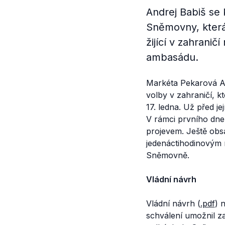
Andrej Babiš se
Sněmovny, která 
žijící v zahranič
ambasádu.
Markéta Pekarová 
volby v zahraničí, 
17. ledna. Už před j
V rámci prvního dn
projevem. Ještě obs
jedenáctihodinovým
Sněmovně.
Vládní návrh
Vládní návrh (
.pdf
) 
schválení umožnil z