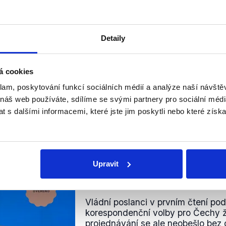
 někdejší Babišova vláda se k
zavedení
korespondenční vo
rohlášení z roku 2018. Předseda hnutí ANO změnu svého
emění názory“
, čímž se zjevně odkazoval na
podobná
slov
Detaily
emana.
á cookies
klam, poskytování funkcí sociálních médií a analýze naší návšt
7. ledna, kdy se odehrál rozhovor s Markétou Pekarovou 
 náš web používáte, sdílíme se svými partnery pro sociální média
bčané žijící v zahraničí by k volbám měli přijet osobně do Č
 s dalšími informacemi, které jste jim poskytli nebo které získa
d. Výrok tak hodnotíme jako pravdivý.
nili
Upravit
Korespondenční volba
7. února 2024
Vládní poslanci v prvním čtení pod
korespondenční volby pro Čechy žij
projednávání se ale neobešlo bez 