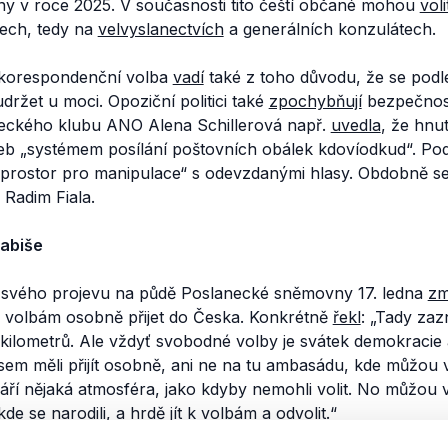
 v roce 2025. V současnosti tito čeští občané mohou
voli
dech, tedy na
velvyslanectvích
a generálních konzulátech.
korespondenční volba
vadí
také z toho důvodu, že se podle
držet u moci. Opoziční politici také
zpochybňují
bezpečnost
eckého klubu ANO Alena Schillerová např.
uvedla
, že hnut
eb
„systémem posílání poštovních obálek kdovíodkud“.
Pod
prostor pro manipulace“
s odevzdanými hlasy. Obdobně s
 Radim Fiala.
Babiše
 svého projevu na půdě Poslanecké sněmovny 17. ledna
zm
 k volbám osobně přijet do Česka. Konkrétně
řekl
:
„Tady zaz
 kilometrů. Ale vždyť svobodné volby je svátek demokracie a
 sem měli přijít osobně, ani ne na tu ambasádu, kde můžou 
ří nějaká atmosféra, jako kdyby nemohli volit. No můžou voli
 se narodili, a hrdě jít k volbám a odvolit.“