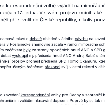
 ke korespondenční volbě vyjádřil na mimořádné
začala 17. ledna. Ve svém projevu zmínil také t
í měli přijet volit do České republiky, nikoliv pou
Adamová mluví o
debatě
ohledně vládního
návrhu
na zaved
která v Poslanecké sněmovně začala v rámci mimořádné
sc
ejím začátkem
byly
ze strany opozičních hnutí ANO a SPD
e debat
vystoupil
mj. předseda hnutí ANO Andrej Babiš s té
áhlejší proslov
pronesl
předseda SPD Tomio Okamura, kter
 nepřerušeným řečněním
překonal
svůj vlastní rekord v dél
na zavedení
korespondenční
volby pro Čechy v zahraničí b
ahraničním voličům hlasování dopisem. Poprvé by se tak 