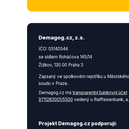
Demagog.cz, z.s.
IČO: 05140544
se sídlem Roháčova 145/14
Žižkov, 130 00 Praha 3
Zapsaný ve spolkovém rejstříku u Městskéh
soudu v Praze.
Demagog.cz má
transparentní bankovní účet
9711283001/5500
vedený u Raiffeisenbank, a.
Projekt Demagog.cz podporují: