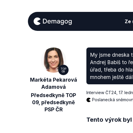
Ze s
My jsme dneska tř
Andrej Babiš to ře
úřad, třeba do hl
TOP
09
mnohem ještě dále,
Markéta Pekarová
Adamová
Interview ČT24
,
17. led
Předsedkyně TOP
Poslanecká sněmov
09, předsedkyně
PSP ČR
Tento výrok byl