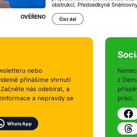
obstrukcí. Předsedkyně Sněmovny
OVĚŘENO
Číst dál
Soci
sletteru nebo
Nenecht
delně přinášíme shrnutí
z Dema
 Začněte nás odebírat, a
příspě
ezinformace a nepravdy se
práci.
WhatsApp