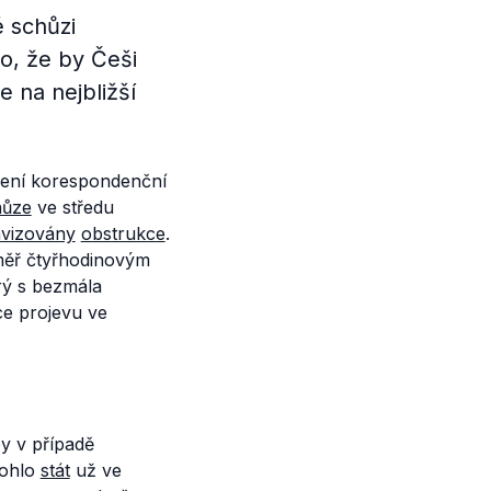
 schůzi
o, že by Češi
ze na nejbližší
ení korespondenční
hůze
ve středu
avizovány
obstrukce
.
měř čtyřhodinovým
ý s bezmála
ce projevu ve
y v případě
mohlo
stát
už ve