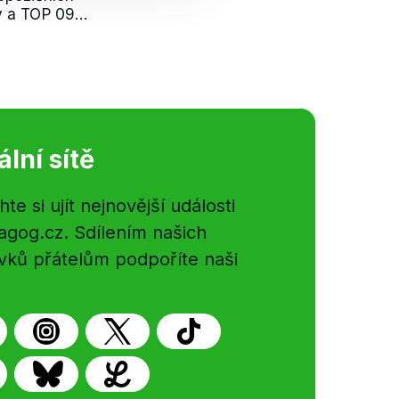
 a TOP 09...
ální sítě
e si ujít nejnovější události
gog.cz. Sdílením našich
vků přátelům podpoříte naši