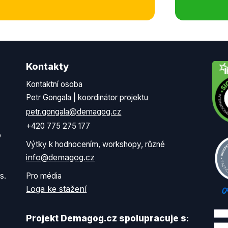
Kontakty
Kontaktní osoba
Petr Gongala | koordinátor projektu
petr.gongala@demagog.cz
+420 775 275 177
o
Výtky k hodnocením, workshopy, různé
info@demagog.cz
s.
Pro média
Loga ke stažení
Projekt Demagog.cz spolupracuje s: