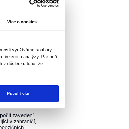
lby
zavázala
ve
 postoje
odůvodnil
a
bývalého
Více o cookies
ěvnosti využíváme soubory
Adamovou, skutečně
, inzerci a analýzy. Partneři
eska, nikoliv pouze
li v důsledku toho, že
Povolit vše
 ve Sněmovně
pořili zavedení
ící v zahraničí,
opozičních