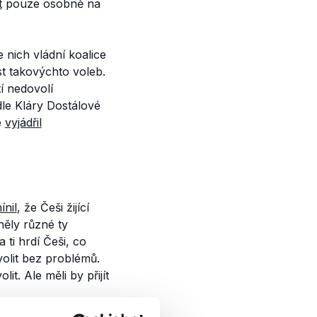
t
pouze osobně na
 nich vládní koalice
 takovýchto voleb.
í nedovolí
le Kláry Dostálové
e
vyjádřil
ínil
, že Češi žijící
něly různé ty
 ti hrdí Češi, co
volit bez problémů.
t. Ale měli by přijít