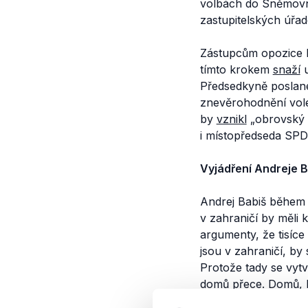
volbách do Sněmovny
zastupitelských úřa
Zástupcům opozice 
tímto krokem
snaží
u
Předsedkyně poslan
znevěrohodnění vol
by
vznikl
„obrovský 
i místopředseda SPD
Vyjádření Andreje 
Andrej Babiš během
v zahraničí by měli
argumenty, že tisíce
jsou v zahraničí, by
Protože tady se vytvá
domů přece. Domů, kde