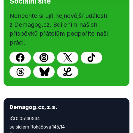
Sociální sítě
Nenechte si ujít nejnovější události
z Demagog.cz. Sdílením našich
příspěvků přátelům podpoříte naši
práci.
Demagog.cz, z.s.
IČO: 05140544
se sídlem Roháčova 145/14