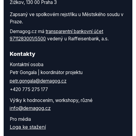
Žižkov, 130 00 Praha 3
Zapsaný ve spolkovém rejstříku u Městského soudu v
Praze.
Demagog.cz má
transparentní bankovní účet
9711283001/5500
vedený u Raiffeisenbank, a.s.
Kontakty
Kontaktní osoba
Petr Gongala | koordinátor projektu
petr.gongala@demagog.cz
+420 775 275 177
Výtky k hodnocením, workshopy, různé
info@demagog.cz
Pro média
Loga ke stažení