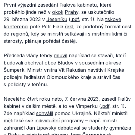
První
výjezdní zasedání Fialova kabinetu, které
proběhlo jinde než v
okolí
Prahy
, se uskutečnilo
29. března 2023 v
Jeseníku
(
.pdf
, str. 1). Na
tiskové
konferenci
poté Petr Fiala
řekl
, že podobný formát cest
do regionů, kdy se ministři setkávají i s místními lidmi či
starosty, plánuje pořádat častěji.
Předseda vlády tehdy
mluvil
například se stavaři, kteří
budovali
obchvat obce Bludov v sousedním okrese
Šumperk. Ministr vnitra Vít Rakušan
navštívil
Krajské
policejní ředitelství Olomouckého kraje a strávil čas
s policisty v terénu.
Necelého čtvrt roku nato,
7. června
2023, zasedl Fialův
kabinet v dalším městě, a to ve Vimperku (
.pdf
, str. 1).
Zde například
schválil
pomoc Ukrajině. Někteří ministři
měli
také své
individuální
programy – např. ministr
zahraničí Jan Lipavský
debatoval
se studenty gymnázia