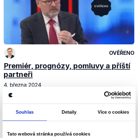
OVĚŘENO
Premiér, prognózy, pomluvy a příští
partneři
4. března 2024
V rozhovoru s Petrem Fialou přišla řeč na možnou
vládní spolupráci s hnutím ANO. Fiala mluvil také
o tom, s jakými stranami půjde ODS společně do
Souhlas
Detaily
Více o cookies
krajských voleb. Kromě toho se ale v naší...
Číst dál
Tato webová stránka používá cookies