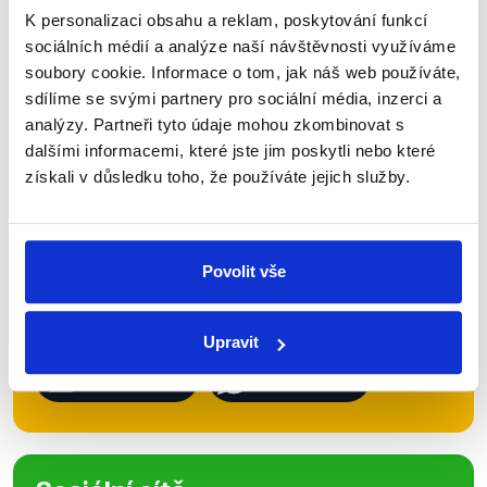
K personalizaci obsahu a reklam, poskytování funkcí
sociálních médií a analýze naší návštěvnosti využíváme
Zůstaňme v kontaktu
soubory cookie. Informace o tom, jak náš web používáte,
sdílíme se svými partnery pro sociální média, inzerci a
Přihlaste se k odběru našeho
analýzy. Partneři tyto údaje mohou zkombinovat s
newsletteru nebo
whatsappového
dalšími informacemi, které jste jim poskytli nebo které
získali v důsledku toho, že používáte jejich služby.
kanálu, kde pravidelně přinášíme
shrnutí nejzajímavějších článků a analýz.
Začněte nás odebírat, a mějte tak
Povolit vše
přehled o tom, jaké dezinformace a
nepravdy se zrovna v Česku šíří.
Upravit
Newsletter
WhatsApp