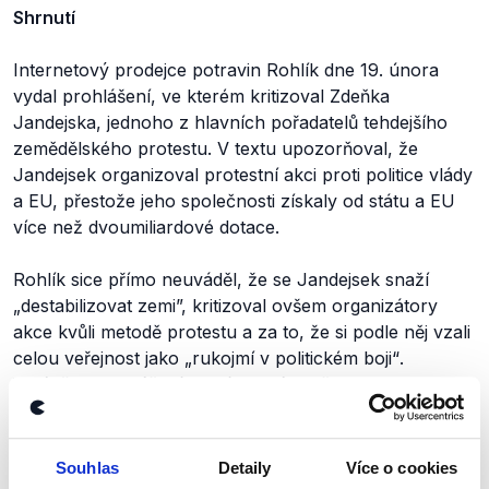
Shrnutí
Internetový prodejce potravin Rohlík dne 19. února
vydal prohlášení, ve kterém kritizoval Zdeňka
Jandejska, jednoho z hlavních pořadatelů tehdejšího
zemědělského protestu. V textu upozorňoval, že
Jandejsek organizoval protestní akci proti politice vlády
a EU, přestože jeho společnosti získaly od státu a EU
více než dvoumiliardové dotace.
Rohlík sice přímo neuváděl, že se Jandejsek snaží
„destabilizovat zemi”, kritizoval ovšem organizátory
akce kvůli metodě protestu a za to, že si podle něj vzali
celou veřejnost jako
„rukojmí
v politickém boji“
.
V závěru prohlášení Rohlík oznámil, že se rozhodl
ukončit spolupráci s Jandejskovou společností Rabbit
CZ. Výrok Marka Bendy proto hodnotíme jako
pravdivý.
Souhlas
Detaily
Více o cookies