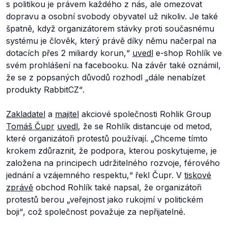
s politikou je právem každého z nás, ale omezovat
dopravu a osobní svobody obyvatel už nikoliv.
Je také
špatně, když organizátorem stávky proti současnému
systému je člověk, který právě díky němu načerpal na
dotacích přes 2 miliardy korun,“
uvedl
e-shop Rohlík ve
svém prohlášení na facebooku. Na závěr také oznámil,
že se z popsaných důvodů rozhodl
„dále nenabízet
produkty RabbitCZ“
.
Zakladatel
a
majitel
akciové společnosti Rohlik Group
Tomáš Čupr
uvedl
, že se Rohlík distancuje od metod,
které organizátoři protestů používají. „
Chceme tímto
krokem zdůraznit, že podpora, kterou poskytujeme, je
založena na principech udržitelného rozvoje, férového
jednání a vzájemného respektu,
“ řekl Čupr. V
tiskové
zprávě
obchod Rohlík také napsal, že organizátoři
protestů berou
„veřejnost jako rukojmí v politickém
boji“
, což společnost považuje za nepřijatelné.