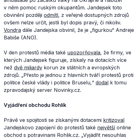
ambasádě po začátku války na Ukrajině a nabízel
v něm pomoc ruským okupantům. Jandejsek toto
obvinění později
odmítl
, z veřejně dostupných zdrojů
ovšem nelze určit, jestli byl dopis pravý, či nikoliv.
Vondra
dále Jandejska obvinil, že je „figurkou“ Andreje
Babiše (ANO).
V den protestů média také
upozorňovala
, že firmy, ve
kterých Jandejsek figuruje, získaly na dotacích více
než
dvě miliardy
korun ze státních a evropských
zdrojů.
„Přesto je jednou z hlavních tváří protestů proti
politice české vlády i politice Bruselu,“
dodal
k tomu
zpravodajský server Novinky.cz.
Vyjádření obchodu Rohlík
Právě ve spojitosti se získanými dotacemi
kritizoval
Jandejskovo zapojení do protestů také
největší
online
obchod s potravinami Rohlik.cz.
„Vyjádřit nesouhlas