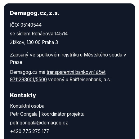
Demagog.cz, z.s.
IČO: 05140544
se sídlem Roháčova 145/14
Žižkov, 130 00 Praha 3
Zapsaný ve spolkovém rejstříku u Městského soudu v
Praze.
Demagog.cz má
transparentní bankovní účet
9711283001/5500
vedený u Raiffeisenbank, a.s.
Kontakty
Kontaktní osoba
Petr Gongala | koordinátor projektu
petr.gongala@demagog.cz
+420 775 275 177