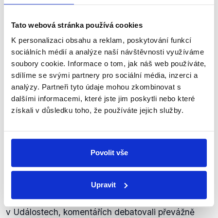
Výrok jsme zmínili
Tato webová stránka používá cookies
K personalizaci obsahu a reklam, poskytování funkcí
sociálních médií a analýze naší návštěvnosti využíváme
soubory cookie. Informace o tom, jak náš web používáte,
sdílíme se svými partnery pro sociální média, inzerci a
analýzy. Partneři tyto údaje mohou zkombinovat s
dalšími informacemi, které jste jim poskytli nebo které
získali v důsledku toho, že používáte jejich služby.
OVĚŘENO
Povolit vše
Jak se u nás blokovaly silnice
Upravit
7. března 2024
Poslanci Marek Benda a Patrik Nacher
v Událostech, komentářích debatovali převážně