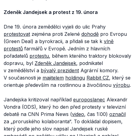
Zdeněk Jandejsek a protest z 19. února
Dne 19. února zemědělci vyjeli do ulic Prahy
protestovat
zejména proti Zelené
dohodě
pro Evropu
(Green Deal) a byrokracii, a přidali se tak k
vlně
protestů
farmářů v Evropě. Jedním z hlavních
pořadatelů
protestu
, během kterého traktory blokovaly
dopravu, byl
Zdeněk Jandejsek
, podnikatel
v zemědělství a
bývalý prezident
Agrární komory.
V současnosti je
majitelem
holdingu
Rabbit CZ
, který se
orientuje především na rostlinnou a živočišnou
výrobu
.
Jandejska kritizoval například
europoslanec
Alexandr
Vondra (ODS), který ho den před protesty v televizní
debatě na CNN Prima News (
video
, čas 1:00)
označil
za „proruského kolaboranta“. To dokládal dopisem,
který podle jeho slov napsal Jandejsek ruské