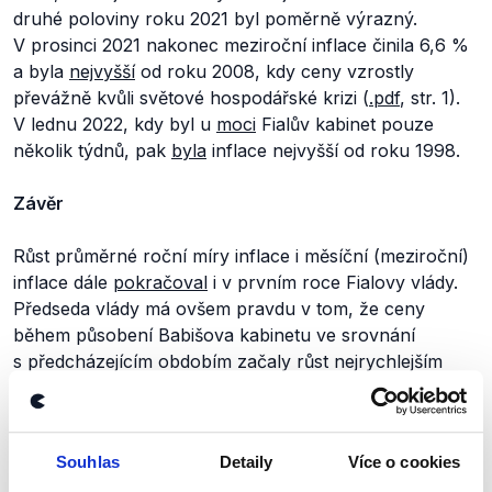
druhé poloviny roku 2021 byl poměrně výrazný.
V prosinci 2021 nakonec meziroční inflace činila 6,6 %
a byla
nejvyšší
od roku 2008, kdy ceny vzrostly
převážně kvůli světové hospodářské krizi (
.pdf
, str. 1).
V lednu 2022, kdy byl u
moci
Fialův kabinet pouze
několik týdnů, pak
byla
inflace nejvyšší od roku 1998.
Závěr
Růst průměrné roční míry inflace i měsíční (meziroční)
inflace dále
pokračoval
i v prvním roce Fialovy vlády.
Předseda vlády má ovšem pravdu v tom, že ceny
během působení Babišova kabinetu ve srovnání
s předcházejícím obdobím začaly růst nejrychlejším
tempem za posledních několik let. Vyšší byly pouze na
konci roku 1997, výrok proto hodnotíme jako pravdivý
s výhradou.
Souhlas
Detaily
Více o cookies