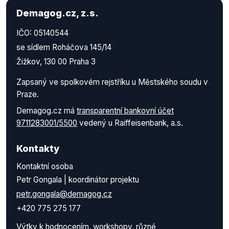
Demagog.cz, z.s.
IČO: 05140544
se sídlem Roháčova 145/14
Žižkov, 130 00 Praha 3
Zapsaný ve spolkovém rejstříku u Městského soudu v
Praze.
Demagog.cz má
transparentní bankovní účet
9711283001/5500
vedený u Raiffeisenbank, a.s.
Kontakty
Kontaktní osoba
Petr Gongala | koordinátor projektu
petr.gongala@demagog.cz
+420 775 275 177
Výtky k hodnocením, workshopy, různé