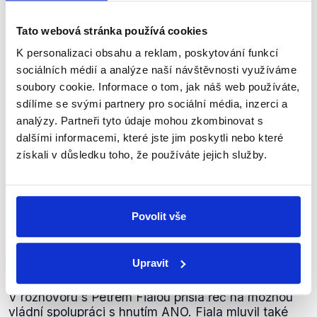
Výrok jsme zmínili
Tato webová stránka používá cookies
K personalizaci obsahu a reklam, poskytování funkcí
sociálních médií a analýze naší návštěvnosti využíváme
soubory cookie. Informace o tom, jak náš web používáte,
sdílíme se svými partnery pro sociální média, inzerci a
analýzy. Partneři tyto údaje mohou zkombinovat s
dalšími informacemi, které jste jim poskytli nebo které
získali v důsledku toho, že používáte jejich služby.
OVĚŘENO
Povolit vše
Premiér, prognózy, pomluvy a příští
partneři
Upravit
4. března 2024
V rozhovoru s Petrem Fialou přišla řeč na možnou
vládní spolupráci s hnutím ANO. Fiala mluvil také