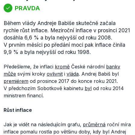
PRAVDA
Během vlády Andreje Babiše skutečně začala
rychle růst inflace. Meziroční inflace v prosinci 2021
dosáhla 6,6 % a byla nejvyšší od roku 2008.
V prvním měsíci po předání moci pak inflace činila
9,9 % a byla nejvyšší od roku 1998.
Předešleme, že inflaci
kromě
České národní
banky
může
svými kroky
ovlivnit
i
vláda
. Andrej Babiš byl
premiérem
od prosince 2017 do konce roku 2021.
V předchozím Sobotkově kabinetu
byl
od roku 2014
ministrem financí.
Růst inflace
Jak je vidět na následujícím grafu,
průměrná
roční míra
inflace pomalu rostla po většinu doby, kdy byl Andrej