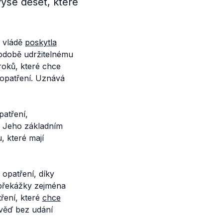
ýše deset, které
ě vládě
poskytla
odobě udržitelnému
roků, které chce
t opatření. Uznává
atření,
. Jeho základním
, které mají
 opatření, díky
t překážky zejména
ření, které
chce
ověď bez udání