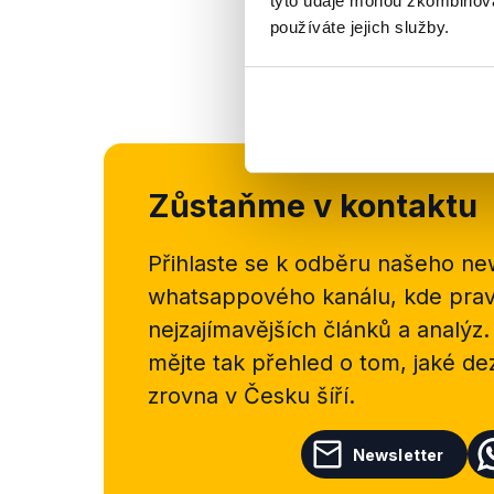
tyto údaje mohou zkombinovat
používáte jejich služby.
Zůstaňme v kontaktu
Přihlaste se k odběru našeho
new
whatsappového kanálu, kde pravi
nejzajímavějších článků a analýz.
mějte tak přehled o tom, jaké d
zrovna v Česku šíří.
Newsletter