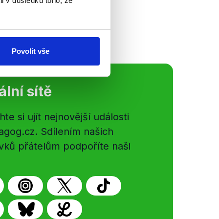
ím s windfall tax,
li v důsledku toho, že
 pro rok...
Povolit vše
ální sítě
e si ujít nejnovější události
gog.cz. Sdílením našich
vků přátelům podpoříte naši