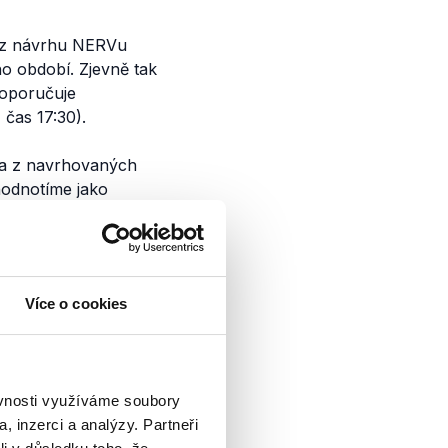
et z návrhu NERVu
ho období. Zjevně tak
doporučuje
, čas 17:30).
áda z navrhovaných
hodnotíme jako
adit ještě méně
Více o cookies
tax
ěvnosti využíváme soubory
rozhovoru pro
, inzerci a analýzy. Partneři
ých příjmech