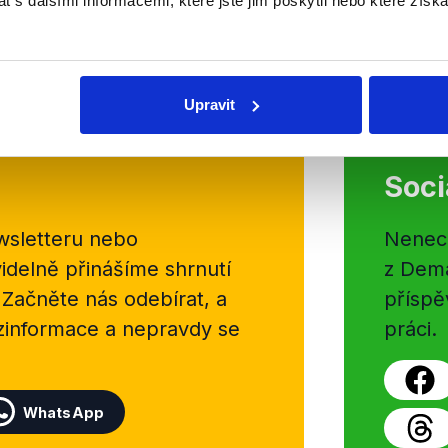
a výdajích státu spojených předevš
 s dalšími informacemi, které jste jim poskytli nebo které získa
kterou dle svého vyjádření navrhne
OVĚŘENO
Číst dál
Upravit
Soci
sletteru nebo
Nenecht
delně přinášíme shrnutí
z Dema
 Začněte nás odebírat, a
příspě
ezinformace a nepravdy se
práci.
WhatsApp