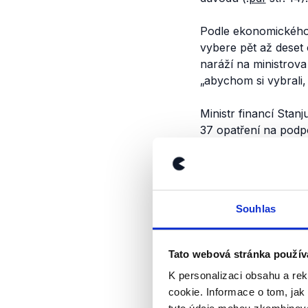
Podle ekonomického
vybere pět až deset 
naráží na ministrov
„abychom si vybrali,
Ministr financí Stan
37 opatření na podp
pravdivý. Dodejme al
navržených kroků.
Výrok jsme zmí
Souhlas
Tato webová stránka použív
K personalizaci obsahu a re
cookie. Informace o tom, jak