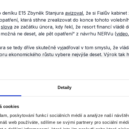
 deníku E15 Zbyněk Stanjura
avizoval
, že si Fialův kabin
opatření, která stihne zrealizovat do konce tohoto volební
a
slova
ze začátku února, kdy řekl, že resort financí vládě 
 možná ne deset, ale pět opatření“
z návrhu NERVu (
video
jura se tedy dříve skutečně vyjadřoval v tom smyslu, že vl
oru ekonomického růstu vybere nejvýše deset. Výrok tak 
e, že se přikláněl k tomu, aby se Fialův kabinet snažil pros
nili
Detaily
Vzestup a pád windfall 
á cookies
28. března 2024
klam, poskytování funkcí sociálních médií a analýze naší návšt
Ministr financí Zbyněk Stanjura v 
 náš web používáte, sdílíme se svými partnery pro sociální média
Seznam Zprávy mluvil o mimořádn