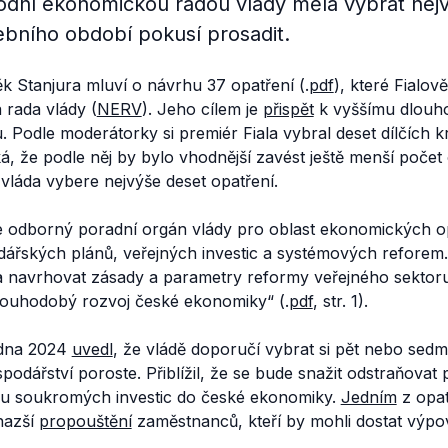
dní ekonomickou radou vlády měla vybrat nejv
ebního období pokusí prosadit.
ěk Stanjura mluví o návrhu 37 opatření (.
pdf
), které Fialov
rada vlády (
NERV
). Jeho cílem je
přispět
k vyššímu dlouh
Podle moderátorky si premiér Fiala vybral deset dílčích k
íká, že podle něj by bylo vhodnější zavést ještě menší poče
e vláda vybere nejvýše deset opatření.
e odborný poradní orgán vlády pro oblast ekonomických op
dářských plánů, veřejných investic a systémových reforem
t a navrhovat zásady a parametry reformy veřejného sektoru
dlouhodobý rozvoj české ekonomiky
“ (.
pdf
, str. 1).
edna 2024
uvedl
, že vládě doporučí vybrat si pět nebo sedm
podářství poroste. Přiblížil, že se bude snažit odstraňova
livu soukromých investic do české ekonomiky.
Jedním
z opat
snazší
propouštění
zaměstnanců, kteří by mohli dostat výp