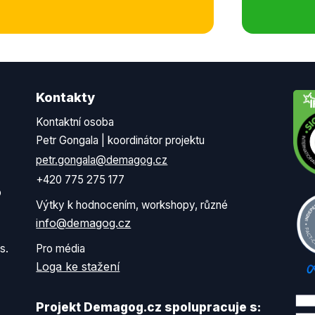
Kontakty
Kontaktní osoba
Petr Gongala | koordinátor projektu
petr.gongala@demagog.cz
+420 775 275 177
o
Výtky k hodnocením, workshopy, různé
info@demagog.cz
s.
Pro média
Loga ke stažení
Projekt Demagog.cz spolupracuje s: