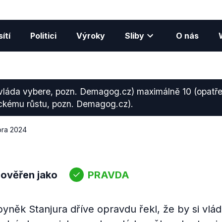
ítí
Politici
Výroky
Sliby
O nás
 (vláda vybere, pozn. Demagog.cz) maximálně 10 (opatř
kému růstu, pozn. Demagog.cz).
ora 2024
 ověřen jako
PRAVDA
Zbyněk Stanjura dříve opravdu řekl, že by si vlád