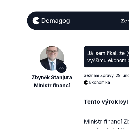
Ze s
Já jsem říkal, že
vyššímu ekonomic
ODS
Seznam Zprávy
,
29. ún
Zbyněk Stanjura
Ekonomika
Ministr financí
Tento výrok byl
Ministr financí 