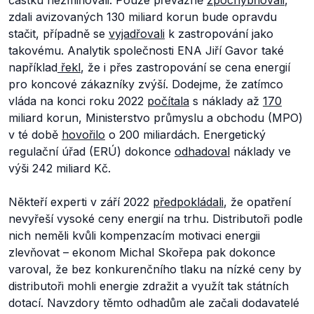
částku nezmiňovali. Pouze převážně
zpochybňovali
,
zdali avizovaných 130 miliard korun bude opravdu
stačit, případně se
vyjadřovali
k zastropování jako
takovému. Analytik společnosti ENA Jiří Gavor také
například
řekl
, že i přes zastropování se cena energií
pro koncové zákazníky zvýší. Dodejme, že zatímco
vláda na konci roku 2022
počítala
s náklady až
170
miliard korun, Ministerstvo průmyslu a obchodu (MPO)
v té době
hovořilo
o 200 miliardách. Energetický
regulační úřad (ERÚ) dokonce
odhadoval
náklady ve
výši 242 miliard Kč.
Někteří experti v září 2022
předpokládali
, že opatření
nevyřeší vysoké ceny energií na trhu. Distributoři podle
nich neměli kvůli kompenzacím motivaci energii
zlevňovat – ekonom Michal Skořepa pak dokonce
varoval, že bez konkurenčního tlaku na nízké ceny by
distributoři mohli energie zdražit a využít tak státních
dotací. Navzdory těmto odhadům ale začali dodavatelé