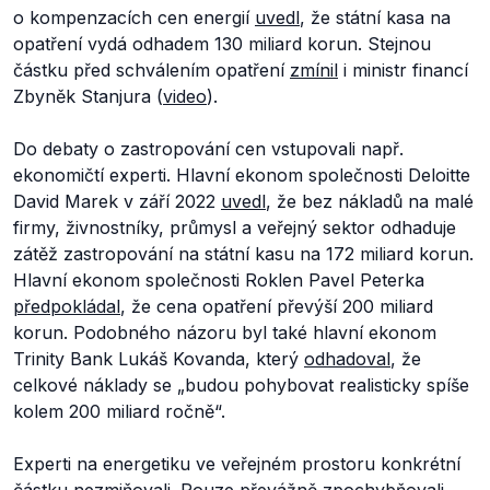
o kompenzacích cen energií
uvedl
, že státní kasa na
opatření vydá odhadem 130 miliard korun. Stejnou
částku před schválením opatření
zmínil
i ministr financí
Zbyněk Stanjura (
video
).
Do debaty o zastropování cen vstupovali např.
ekonomičtí experti. Hlavní ekonom společnosti Deloitte
David Marek v září 2022
uvedl
, že bez nákladů na malé
firmy, živnostníky, průmysl a veřejný sektor odhaduje
zátěž zastropování na státní kasu na 172 miliard korun.
Hlavní ekonom společnosti Roklen Pavel Peterka
předpokládal
, že cena opatření převýší 200 miliard
korun. Podobného názoru byl také hlavní ekonom
Trinity Bank Lukáš Kovanda, který
odhadoval
, že
celkové náklady se
„budou pohybovat realisticky spíše
kolem 200 miliard ročně“.
Experti na energetiku ve veřejném prostoru konkrétní