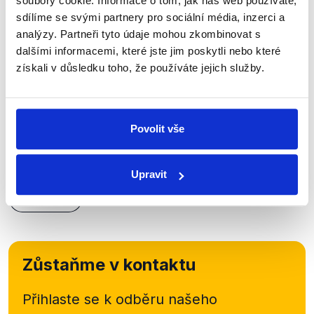
soubory cookie. Informace o tom, jak náš web používáte,
sdílíme se svými partnery pro sociální média, inzerci a
analýzy. Partneři tyto údaje mohou zkombinovat s
OVĚŘENO
dalšími informacemi, které jste jim poskytli nebo které
získali v důsledku toho, že používáte jejich služby.
Vzestup a pád windfall tax
28. března 2024
Ministr financí Zbyněk Stanjura v rozhovoru pro
Povolit vše
Seznam Zprávy mluvil o mimořádných příjmech
a výdajích státu spojených především s windfall
tax, kterou dle svého vyjádření navrhne pro rok...
Upravit
Číst dál
Zůstaňme v kontaktu
Přihlaste se k odběru našeho