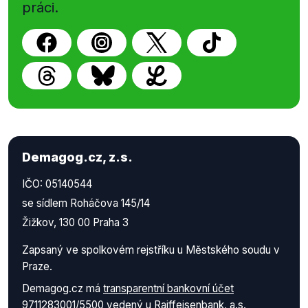
práci.
Demagog.cz, z.s.
IČO: 05140544
se sídlem Roháčova 145/14
Žižkov, 130 00 Praha 3
Zapsaný ve spolkovém rejstříku u Městského soudu v
Praze.
Demagog.cz má
transparentní bankovní účet
9711283001/5500
vedený u Raiffeisenbank, a.s.