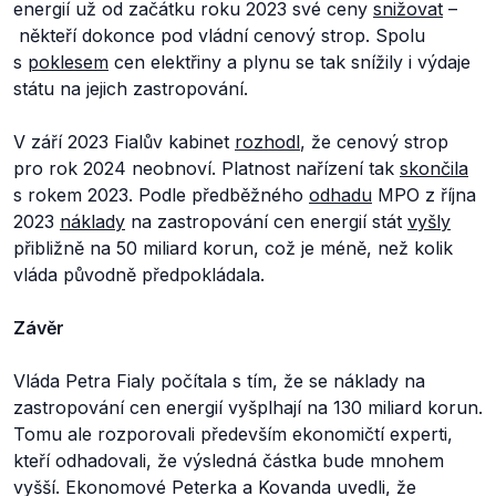
energií už od začátku roku 2023 své ceny
snižovat
–
někteří dokonce pod vládní cenový strop. Spolu
s
poklesem
cen elektřiny a plynu se tak snížily i výdaje
státu na jejich zastropování.
V září 2023 Fialův kabinet
rozhodl
, že cenový strop
pro rok 2024 neobnoví. Platnost nařízení tak
skončila
s rokem 2023. Podle předběžného
odhadu
MPO z října
2023
náklady
na zastropování cen energií stát
vyšly
přibližně na 50 miliard korun, což je méně, než kolik
vláda původně předpokládala.
Závěr
Vláda Petra Fialy počítala s tím, že se náklady na
zastropování cen energií vyšplhají na 130 miliard korun.
Tomu ale rozporovali především ekonomičtí experti,
kteří odhadovali, že výsledná částka bude mnohem
vyšší. Ekonomové Peterka a Kovanda uvedli, že