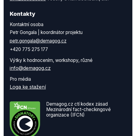
Kontakty
Kontaktní osoba
Petr Gongala | koordinátor projektu
petr.gongala@demagog.cz
+420 775 275 177
Výtky k hodnocením, workshopy, různé
info@demagog.cz
Pro média
Loga ke stažení
Demagog.cz ctí kodex zásad
Mezinárodní fact-checkingové
organizace (IFCN)