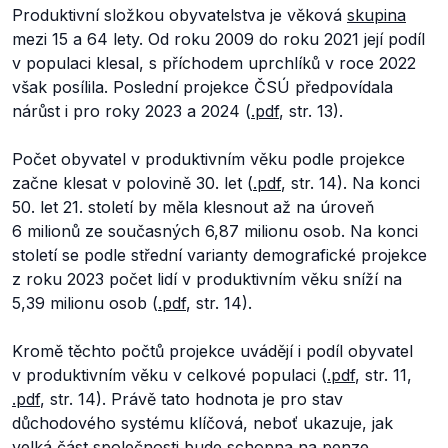
Produktivní složkou obyvatelstva je věková
skupina
mezi 15 a 64 lety. Od roku 2009 do roku 2021 její podíl
v populaci klesal, s příchodem uprchlíků v roce 2022
však posílila. Poslední projekce ČSÚ předpovídala
nárůst i pro roky 2023 a 2024 (
.pdf
, str. 13).
Počet obyvatel v produktivním věku podle projekce
začne klesat v polovině 30. let (
.pdf
, str. 14). Na konci
50. let 21. století by měla klesnout až na úroveň
6 milionů ze současných 6,87 milionu osob. Na konci
století se podle střední varianty demografické projekce
z roku 2023 počet lidí v produktivním věku sníží na
5,39 milionu osob (
.pdf
, str. 14).
Kromě těchto počtů projekce uvádějí i podíl obyvatel
v produktivním věku v celkové populaci (
.pdf
, str. 11,
.pdf
, str. 14). Právě tato hodnota je pro stav
důchodového systému klíčová, neboť ukazuje, jak
velká část společnosti bude schopna na penze