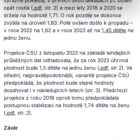
výrazně poklesla, v prvních dvou dekádách 21. století
opět rostla (
.pdf
, str. 2) a mezi lety 2018 a 2020 se
držela na hodnotě 1,71. O rok později se dokonce
zvýšila na úroveň 1,83. Poté ovšem došlo k propadu –
v roce 2022 na 1,62 a v roce 2023 až na
1,45 dítěte
na
jednu ženu.
Projekce ČSÚ z listopadu 2023 na základě tehdejších
průběžných dat odhadovala, že za rok 2023 úhrnná
plodnost bude 1,5 dítěte na jednu ženu (
.pdf
, str 2). Ve
střední, nejpravděpodobnější, variantě projekce ČSÚ
předpokládá, že plodnost bude stejné hodnoty
dosahovat i v následujících letech (str. 3). Předchozí
projekce z roku 2018 oproti tomu předpokládala
postupnou stabilizaci na hodnotě 1,74 dítěte na ženu
(
.pdf
, str. 2).
Závěr