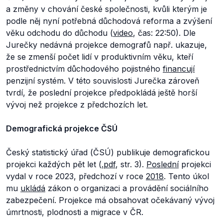
a změny v chování české společnosti, kvůli kterým je
podle něj nyní potřebná důchodová reforma a zvýšení
věku odchodu do důchodu (
video
, čas: 22:50). Dle
Jurečky nedávná projekce demografů např. ukazuje,
že se zmenší počet lidí v produktivním věku, kteří
prostřednictvím důchodového pojistného
financují
penzijní systém. V této souvislosti Jurečka zároveň
tvrdí, že poslední projekce předpokládá ještě horší
vývoj než projekce z předchozích let.
Demografická projekce ČSÚ
Český statistický úřad (ČSÚ) publikuje demografickou
projekci každých pět let (
.pdf
, str. 3).
Poslední
projekci
vydal v roce 2023, předchozí v roce
2018
. Tento úkol
mu
ukládá
zákon o organizaci a provádění sociálního
zabezpečení. Projekce má obsahovat očekávaný vývoj
úmrtnosti, plodnosti a migrace v ČR.