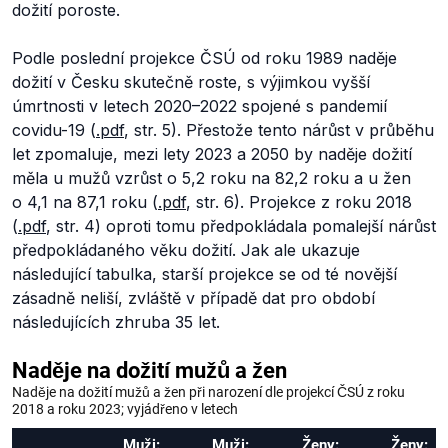
dožití poroste.
Podle poslední projekce ČSÚ od roku 1989 naděje
dožití v Česku skutečně roste, s výjimkou vyšší
úmrtnosti v letech 2020–2022 spojené s pandemií
covidu-19 (
.pdf
, str. 5). Přestože tento nárůst v průběhu
let zpomaluje, mezi lety 2023 a 2050 by naděje dožití
měla u mužů vzrůst o 5,2 roku na 82,2 roku a u žen
o 4,1 na 87,1 roku (
.pdf
, str. 6). Projekce z roku 2018
(
.pdf
, str. 4) oproti tomu předpokládala pomalejší nárůst
předpokládaného věku dožití. Jak ale ukazuje
následující tabulka, starší projekce se od té novější
zásadně neliší, zvláště v případě dat pro období
následujících zhruba 35 let.