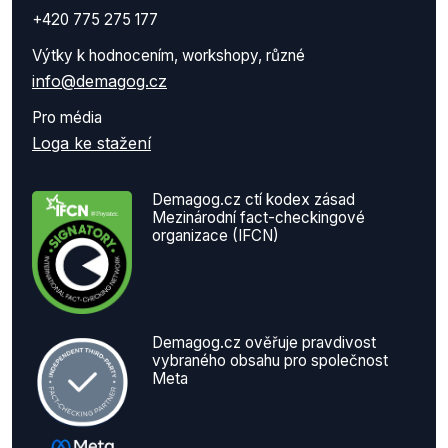
+420 775 275 177
Výtky k hodnocením, workshopy, různé
info@demagog.cz
Pro média
Loga ke stažení
Demagog.cz ctí kodex zásad
Mezinárodní fact-checkingové
organizace (IFCN)
Demagog.cz ověřuje pravdivost
vybraného obsahu pro společnost
Meta