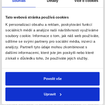
Souhlas
Detaily
Více o cookies
věku (např. pro ženy ve věku 20 let, 21 let atd.). Součet
měr plodnosti za všechny věkové stupně (vydělený
tisícem) vyjadřuje intenzitu plodnosti v populaci a udává
Tato webová stránka používá cookies
průměrný počet živě narozených dětí na jednu ženu,
K personalizaci obsahu a reklam, poskytování funkcí
tzv. úhrnnou plodnost.
sociálních médií a analýze naší návštěvnosti využíváme
soubory cookie. Informace o tom, jak náš web používáte,
Úhrnná plodnost je ukazatel, který je
vhodný
např. pro
sdílíme se svými partnery pro sociální média, inzerci a
mezinárodní srovnání. Hodnota 2,1 dítěte na jednu
analýzy. Partneři tyto údaje mohou zkombinovat s
ženu se obecně považuje za dostatečnou k tomu, aby
dalšími informacemi, které jste jim poskytli nebo které
nedocházelo k ubývání populace. Jestliže hodnota
získali v důsledku toho, že používáte jejich služby.
klesne pod 2,1, počet obyvatel se dlouhodobě snižuje,
a naopak. Marian Jurečka ve výroku zjevně zaměňuje
právě termíny úhrnná plodnost a porodnost.
Porodnost totiž podle nejnovějších údajů ČSÚ v roce
Povolit vše
2023 dosáhla asi 8,4 promile (
.pdf
, str. 5, 36). Jde tedy
o zcela jiný údaj, než o jakém mluví ministr Jurečka.
Upravit
Plodnost v 90. letech minulého století podle dat ČSÚ