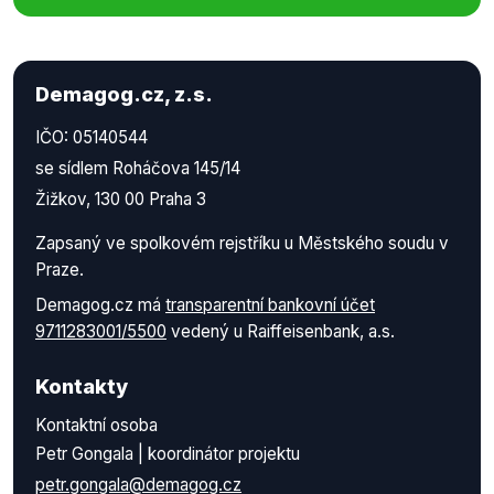
Demagog.cz, z.s.
IČO: 05140544
se sídlem Roháčova 145/14
Žižkov, 130 00 Praha 3
Zapsaný ve spolkovém rejstříku u Městského soudu v
Praze.
Demagog.cz má
transparentní bankovní účet
9711283001/5500
vedený u Raiffeisenbank, a.s.
Kontakty
Kontaktní osoba
Petr Gongala | koordinátor projektu
petr.gongala@demagog.cz