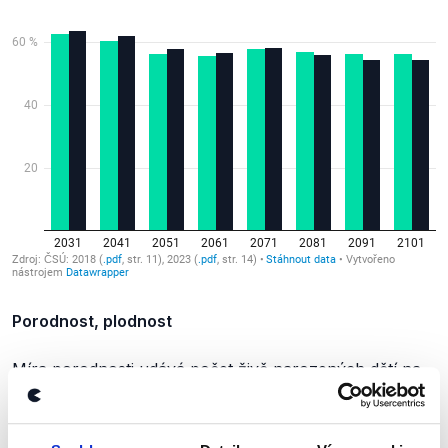
Porodnost, plodnost
Míra porodnosti
udává
počet živě narozených dětí na
1 000 obyvatel. Míra plodnosti tento údaj
zpřesňuje
tím,
že vyjadřuje počet těchto dětí v přepočtu na tisíc žen
v reprodukčním věku. Statistiky ji vyčíslují i přímo podle