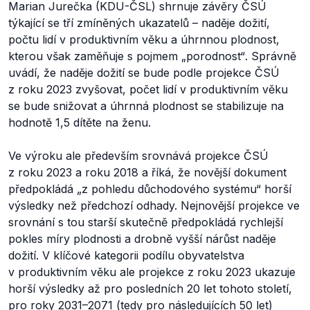
Marian Jurečka (KDU-ČSL) shrnuje závěry ČSÚ
týkající se tří zmíněných ukazatelů – naděje dožití,
počtu lidí v produktivním věku a úhrnnou plodnost,
kterou však zaměňuje s pojmem
„porodnost“
. Správně
uvádí, že naděje dožití se bude podle projekce ČSÚ
z roku 2023 zvyšovat, počet lidí v produktivním věku
se bude snižovat a úhrnná plodnost se stabilizuje na
hodnotě 1,5 dítěte na ženu.
Ve výroku ale především srovnává projekce ČSÚ
z roku 2023 a roku 2018 a říká, že novější dokument
předpokládá
„z pohledu důchodového systému“
horší
výsledky než předchozí odhady. Nejnovější projekce ve
srovnání s tou starší skutečně předpokládá rychlejší
pokles míry plodnosti a drobně vyšší nárůst naděje
dožití. V klíčové kategorii podílu obyvatelstva
v produktivním věku ale projekce z roku 2023 ukazuje
horší výsledky až pro posledních 20 let tohoto století,
pro roky 2031–2071 (tedy pro následujících 50 let)