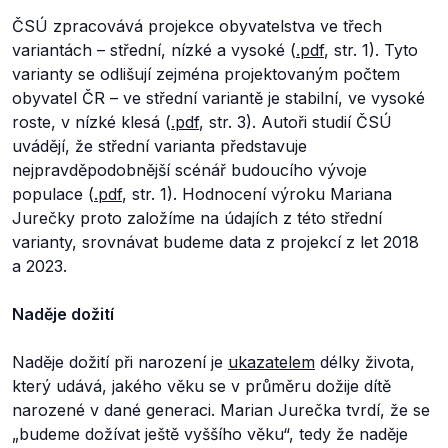
ČSÚ zpracovává projekce obyvatelstva ve třech
variantách – střední, nízké a vysoké (
.pdf
, str. 1). Tyto
varianty se odlišují zejména projektovaným počtem
obyvatel ČR – ve střední variantě je stabilní, ve vysoké
roste, v nízké klesá (
.pdf
, str. 3). Autoři studií ČSÚ
uvádějí, že střední varianta představuje
nejpravděpodobnější scénář budoucího vývoje
populace (
.pdf
, str. 1). Hodnocení výroku Mariana
Jurečky proto založíme na údajích z této střední
varianty, srovnávat budeme data z projekcí z let 2018
a 2023.
Naděje dožití
Naděje dožití při narození je
ukazatelem
délky života,
který udává, jakého věku se v průměru dožije dítě
narozené v dané generaci. Marian Jurečka tvrdí, že se
„budeme dožívat ještě vyššího věku“,
tedy že naděje