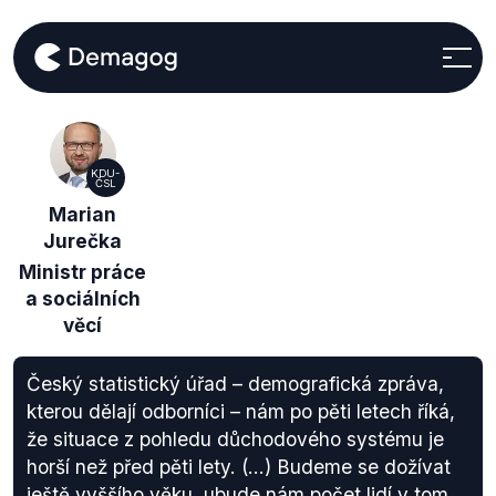
KDU-
ČSL
Marian
Jurečka
Ministr práce
a sociálních
věcí
Český statistický úřad – demografická zpráva,
kterou dělají odborníci – nám po pěti letech říká,
že situace z pohledu důchodového systému je
horší než před pěti lety. (…) Budeme se dožívat
ještě vyššího věku, ubude nám počet lidí v tom