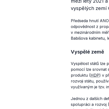
mezi lety 2021 a
vyspělých zemí
Předseda hnutí ANO An
odpovědnost z propa
v mezinárodním měřít
Babišova kabinetu, l
Vyspělé země
Vyspělost států lze
pomocí lze srovnat 
produktu (
HDP
) v p
rozvoji státu, použív
využívaným je tzv. i
Jednou z dalších de
spolupráci a rozvoj 