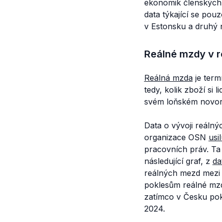
ekonomik členských 
data týkající se pou
v Estonsku a druhý n
Reálné mzdy v 
Reálná mzda
je term
tedy, kolik zboží si 
svém loňském novor
Data o vývoji reáln
organizace OSN
usil
pracovních práv. Ta
následující graf, z
da
reálných mezd mezi l
poklesům reálné mzd
zatímco v Česku pok
2024.