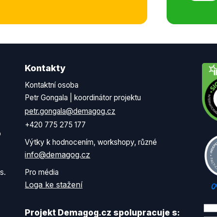
Kontakty
Kontaktní osoba
Petr Gongala | koordinátor projektu
petr.gongala@demagog.cz
+420 775 275 177
o
Výtky k hodnocením, workshopy, různé
info@demagog.cz
s.
Pro média
Loga ke stažení
Projekt Demagog.cz spolupracuje s: