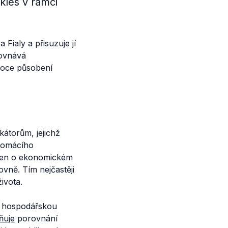
kles v rámci
Fialy a přisuzuje jí
rovnává
 roce působení
kátorům, jejichž
 domácího
í jen o ekonomickém
ovně. Tím nejčastěji
života.
ro hospodářskou
ňuje
porovnání