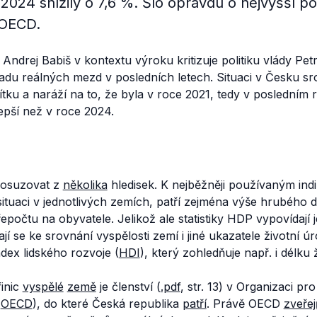
 2024 snížily o 7,6 %. Šlo opravdu o nejvyšší po
 OECD.
drej Babiš v kontextu výroku kritizuje politiku vlády Petra 
du reálných mezd v posledních letech. Situaci v Česku s
ku a naráží na to, že byla v roce 2021, tedy v posledním
epší než v roce 2024.
 posuzovat z
několika
hledisek. K nejběžněji používaným indi
situaci v jednotlivých zemích, patří zejména výše hrubého
řepočtu na obyvatele. Jelikož ale statistiky HDP vypovídaj
ají se ke srovnání vyspělosti zemí i jiné ukazatele životní úr
ndex lidského rozvoje (
HDI
), který zohledňuje např. i délku 
finic
vyspělé
země
je členství (
.pdf
, str. 13) v Organizaci p
(
OECD
), do které Česká republika
patří
. Právě OECD
zveřej