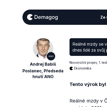
Ze s
Reálné mzdy se v 
dnes lidé za svůj
ANO
Novoroční projev
,
1. le
Andrej Babiš
Ekonomika
Poslanec, Předseda
hnutí ANO
Tento výrok byl
Reálné mzdy v Č