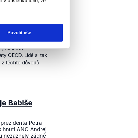
li v důsledku toho, že
Povolit vše
lývá z dat
ty OECD. Lidé si tak
e z těchto důvodů
je Babiše
prezidenta Petra
ho hnutí ANO Andrej
átu nezazněly žádné