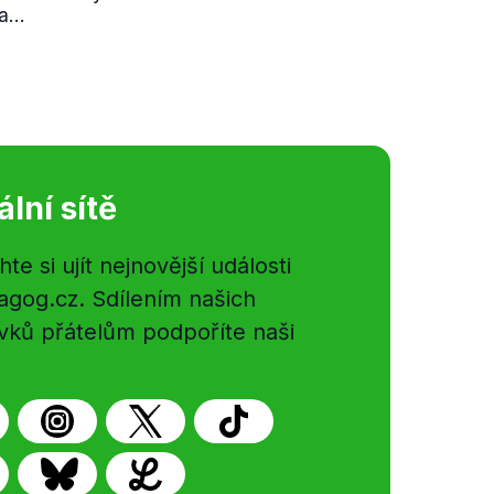
...
ální sítě
e si ujít nejnovější události
gog.cz. Sdílením našich
vků přátelům podpoříte naši