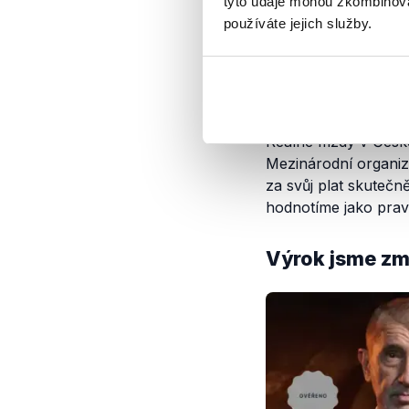
tyto údaje mohou zkombinovat
používáte jejich služby.
Závěr
Reálné mzdy v České 
Mezinárodní organiza
za svůj plat skuteč
hodnotíme jako prav
Výrok jsme zmí