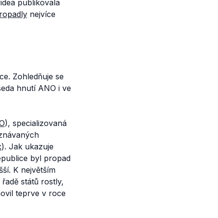
idea publikovala
ropadly
nejvíce
ce. Zohledňuje se
eda hnutí ANO i ve
LO
), specializovaná
uznávaných
x
). Jak ukazuje
epublice byl propad
ší. K největším
adě států rostly,
ovil teprve v roce