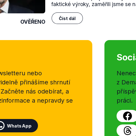
faktické výroky, zaměřili jsme se na
Číst dál
OVĚŘENO
Soci
sletteru nebo
Nenecht
delně přinášíme shrnutí
z Dema
 Začněte nás odebírat, a
příspě
ezinformace a nepravdy se
práci.
WhatsApp