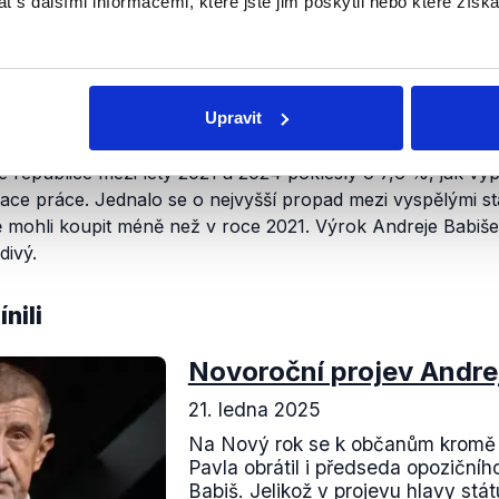
 s dalšími informacemi, které jste jim poskytli nebo které získa
Upravit
republice mezi lety 2021 a 2024 poklesly o 7,6 %, jak vyp
ce práce. Jednalo se o nejvyšší propad mezi vyspělými stá
ně mohli koupit méně než v roce 2021. Výrok Andreje Babiš
divý.
nili
Novoroční projev Andre
21. ledna 2025
Na Nový rok se k občanům kromě 
Pavla obrátil i předseda opoziční
Babiš. Jelikož v projevu hlavy st