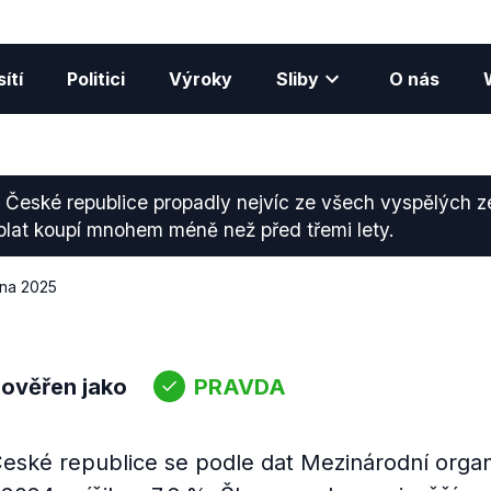
ítí
Politici
Výroky
Sliby
O nás
České republice propadly nejvíc ze všech vyspělých ze
 plat koupí mnohem méně než před třemi lety.
dna 2025
 ověřen jako
PRAVDA
eské republice se podle dat Mezinárodní orga