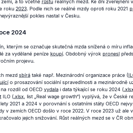
zemí, a to včetně
růstu
reálných mezd. Ke dni zveřejnění v
ze roku
2023
. Podle nich se reálné mzdy oproti roku 2021
p
ejvýraznější pokles nastal v Česku.
roce 2024
ín, kterým se označuje skutečná mzda snížená o míru infla
lidé za vydělané peníze
koupí
. Obdobný výrok
pronesl
předs
očním projevu.
ých mezd
sbírá
také např. Mezinárodní organizace práce (
I
ující
o prosazování sociální spravedlnosti a mezinárodně 
 na rozdíl od OECD
vydala
i data týkající se roku 2024 (
.xls
t
ILO (
.xlsx
, list
„Real wage growth“
) vyplývá, že v České r
ety 2021 a 2024 v porovnání s ostatními státy OECD nejvyš
y v zemích OECD došlo v roce 2022. V roce 2023 už ale v ř
račovalo jejich snižování. Růst reálných mezd se v ČR obn