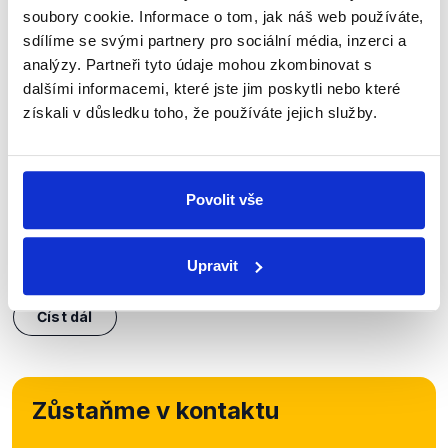
soubory cookie. Informace o tom, jak náš web používáte,
sdílíme se svými partnery pro sociální média, inzerci a
analýzy. Partneři tyto údaje mohou zkombinovat s
dalšími informacemi, které jste jim poskytli nebo které
OVĚŘENO
získali v důsledku toho, že používáte jejich služby.
Příprava na prohru s Babišem
5. června 2025
Povolit vše
Ministr financí Zbyněk Stanjura (ODS) v rozhovoru
pro CNN Prima News řekl, že je ve sněmovních
volbách připravený na to prohrát s Andrejem
Upravit
Babišem v Moravskoslezském kraji. Zároveň ale...
Číst dál
Zůstaňme v kontaktu