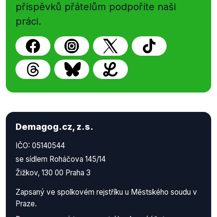
příspěvků přátelům podpoříte naši
práci.
Demagog.cz, z.s.
IČO: 05140544
se sídlem Roháčova 145/14
Žižkov, 130 00 Praha 3
Zapsaný ve spolkovém rejstříku u Městského soudu v
Praze.