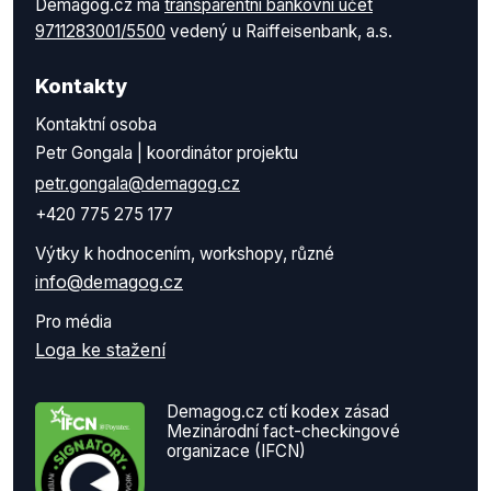
Demagog.cz má
transparentní bankovní účet
9711283001/5500
vedený u Raiffeisenbank, a.s.
Kontakty
Kontaktní osoba
Petr Gongala | koordinátor projektu
petr.gongala@demagog.cz
+420 775 275 177
Výtky k hodnocením, workshopy, různé
info@demagog.cz
Pro média
Loga ke stažení
Demagog.cz ctí kodex zásad
Mezinárodní fact-checkingové
organizace (IFCN)