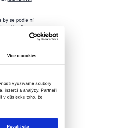
e by se podle ní
ího zákoníku.
ní právo,
áti. Stejně jako
vhodná chvíle. Piráti
ční kluby
vetovaly
Více o cookies
ěvnosti využíváme soubory
, inzerci a analýzy. Partneři
y“ skutečně jako
li v důsledku toho, že
ení byli
slankyně Alena
a později, navrhla
 Výrok Zdeňka Hřiba
Povolit vše