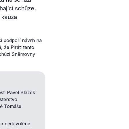
hající schůze.
 kauza
ci podpoří návrh na
 že Piráti tento
 schůzi Sněmovny
sti Pavel Blažek
sterstvo
tě Tomáše
 a nedovolené