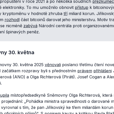
 propuštění v roce 2021 a po několika soudních
přezkume
é elektroniky. To mu umožnilo obnovit
přístup
k bitcoinov
ly kryptoměnu v hodnotě zhruba
tří
miliard korun. Jiřikovs
em
rozhodl
část bitcoinů darovat jeho ministerstvu. Motiv t
 se nicméně
zabývá
Národní centrála proti organizovanému
aní špinavých peněz.
ny 30. května
movny 30. května 2025
věnovali
poslanci třetímu čtení nov
d začátkem rozpravy byli s přednostním
právem
přihlášeni
J
erová (ANO) a Olga Richterová (Piráti). Josef Cogan a Alen
.
upila
místopředsedkyně Sněmovny Olga Richterová, která 
 projednání: „
Pohádka ministra spravedlnosti o darované mi
i vyrovnal s tím, že pan Jiřikovský ke třem miliardám korun 
h oficiálních příjmů
“. S popisem kauzy a kritikou Pavla Bl