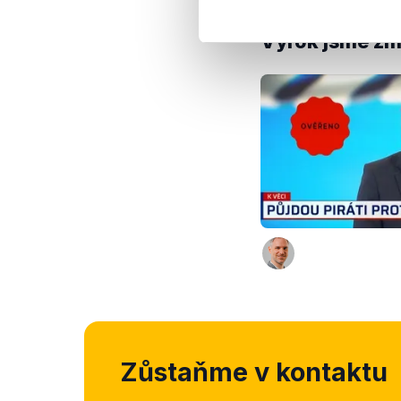
Výrok jsme zmí
Zůstaňme v kontaktu