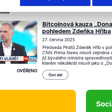
nili
Bitcoinová kauza „Dona
pohledem Zdeňka Hřiba
27. června 2025
Předseda Pirátů Zdeněk Hřib v po
CNN Prima News mluvil zejména o
již bývalého ministra spravedlnost
kterém několikrát mluvil jako o „Do
OVĚŘENO
Číst dál
Soci