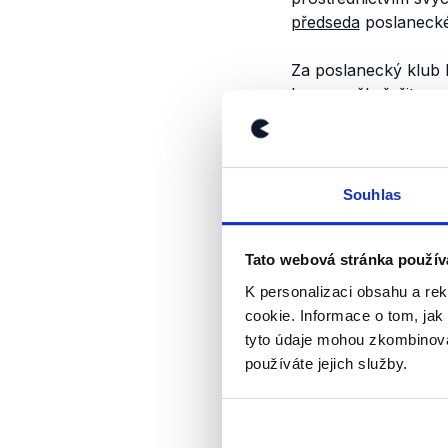
předseda
poslanecké
Za poslanecký klub 
kauza měla řešit na
Helena Válková, kte
a nedostala se tedy 
Alena Schillerová al
se nakonec
připojili
k
Souhlas
zařazení nových bod
Tato webová stránka použív
Závěr
K personalizaci obsahu a re
cookie. Informace o tom, jak
Na schůzi Poslaneck
tyto údaje mohou zkombinovat
první Piráti, konkr
používáte jejich služby.
s přednostním práve
Schillerová, oba ale 
ovšem její projednán
proto hodnotíme jak