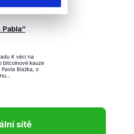
 Pabla“
řadu K věci na
 bitcoinové kauze
i Pavla Blažka, o
nu...
ální sítě