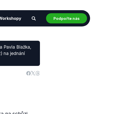
Workshopy
Podpořte nás
za Pavla Blažka,
) na jednání
ka na schůzi