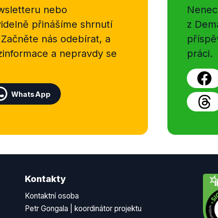
sletteru nebo
Nenecht
delně přinášíme shrnutí
z Dema
 Začněte nás odebírat, a
příspě
ezinformace a nepravdy se
práci.
WhatsApp
Kontakty
Kontaktní osoba
Petr Gongala | koordinátor projektu