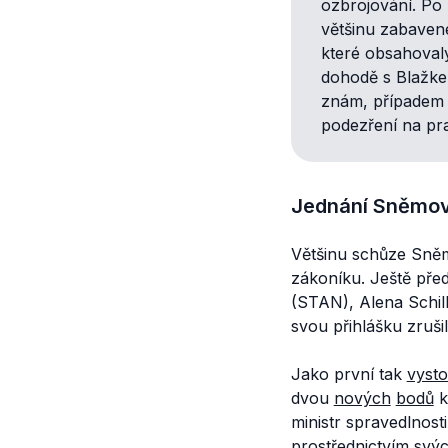
ozbrojování. Po
většinu zabaven
které obsahova
dohodě s Blažk
znám, případem
podezření na pr
Jednání Sněmov
Většinu schůze Sně
zákoníku. Ještě pře
(STAN), Alena Schill
svou přihlášku zrušili
Jako první tak
vysto
dvou
nových
bodů
k
ministr spravedlnost
prostřednictvím svýc