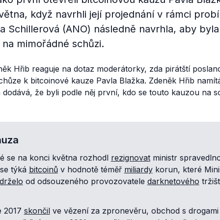
tna, když navrhli její projednání v rámci probí
a Schillerová (ANO) následně navrhla, aby byla
y na mimořádné schůzi.
ěk Hřib reaguje na dotaz moderátorky, zda pirátští poslan
hůze k bitcoinové kauze Pavla Blažka. Zdeněk Hřib namítá,
a dodává, že byli podle něj první, kdo se touto kauzou na
auza
ré se na konci května rozhodl
rezignovat
ministr spravedlno
se týká
bitcoinů
v hodnotě téměř
miliardy
korun, které Mini
drželo
od odsouzeného provozovatele
darknetového
tržiš
ce 2017
skončil
ve vězení za zpronevěru, obchod s drogami