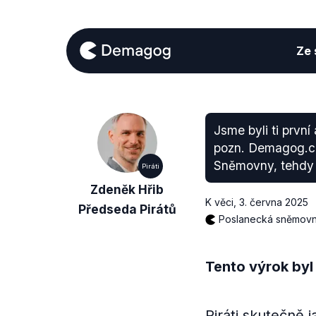
Ze s
Jsme byli ti první
pozn. Demagog.cz
Sněmovny, tehdy t
Piráti
Zdeněk Hřib
K věci
,
3. června 2025
Předseda Pirátů
Poslanecká sněmov
Tento výrok byl
Piráti skutečně 