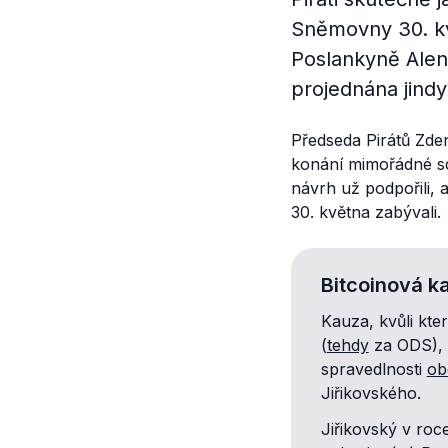
Sněmovny 30. kvě
Poslankyně Alen
projednána jind
Předseda Pirátů Zden
konání mimořádné sc
návrh už podpořili, 
30. května zabývali.
Bitcoinová k
Kauza, kvůli kte
(
tehdy
za ODS), 
spravedlnosti
ob
Jiřikovského.
Jiřikovský v ro