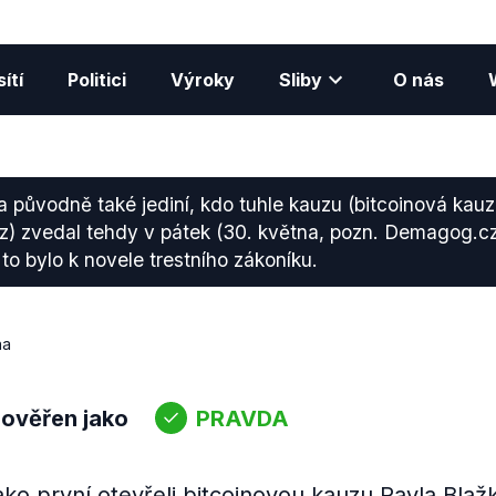
ítí
Politici
Výroky
Sliby
O nás
 a původně také jediní, kdo tuhle kauzu (bitcoinová kau
) zvedal tehdy v pátek (30. května, pozn. Demagog.cz
o bylo k novele trestního zákoníku.
na
 ověřen jako
PRAVDA
jako první otevřeli bitcoinovou kauzu Pavla Blaž