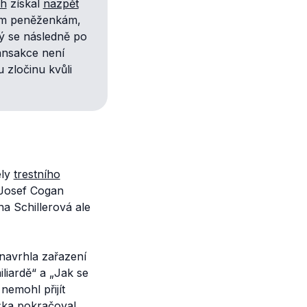
ch
získal
nazpět
ým peněženkám,
ký se následně po
ransakce není
 zločinu kvůli
ely
trestního
osef Cogan
a Schillerová ale
navrhla zařazení
liardě
“
a „
Jak se
nemohl přijít
ažka
pokračoval