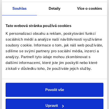
s reformou antimonopolního úřadu, kterou předložilo
MMR pod Bartošovým vedením. Výrok Zděňka Hřiba
Souhlas
Detaily
Více o cookies
proto hodnotíme jako pravdivý.
Výrok jsme zmínili
Tato webová stránka používá cookies
K personalizaci obsahu a reklam, poskytování funkcí
sociálních médií a analýze naší návštěvnosti využíváme
soubory cookie. Informace o tom, jak náš web používáte,
sdílíme se svými partnery pro sociální média, inzerci a
analýzy. Partneři tyto údaje mohou zkombinovat s
dalšími informacemi, které jste jim poskytli nebo které
získali v důsledku toho, že používáte jejich služby.
Povolit vše
OVĚŘENO
Upravit