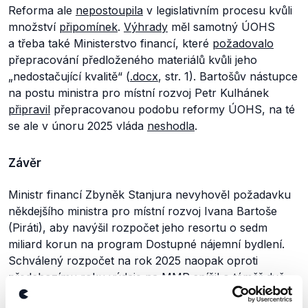
Reforma ale
nepostoupila
v legislativním procesu kvůli
množství
připomínek
.
Výhrady
měl samotný ÚOHS
a třeba také Ministerstvo financí, které
požadovalo
přepracování předloženého materiálů kvůli jeho
„nedostačující kvalitě“ (
.docx
, str. 1). Bartošův nástupce
na postu ministra pro místní rozvoj Petr Kulhánek
připravil
přepracovanou podobu reformy ÚOHS, na té
se ale v únoru 2025 vláda
neshodla
.
Závěr
Ministr financí Zbyněk Stanjura nevyhověl požadavku
někdejšího ministra pro místní rozvoj Ivana Bartoše
(Piráti), aby navýšil rozpočet jeho resortu o sedm
miliard korun na program Dostupné nájemní bydlení.
Schválený rozpočet na rok 2025 naopak oproti
předchozímu roku výdaje na MMR snížil o téměř dvě
miliardy korun. Ministerstvo financí nesouhlasilo ani