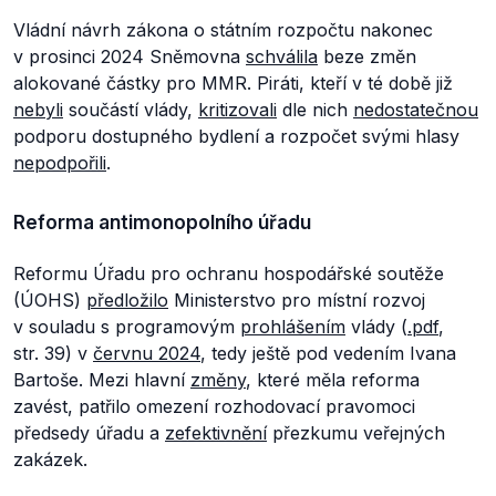
Vládní návrh zákona o státním rozpočtu nakonec
v prosinci 2024 Sněmovna
schválila
beze změn
alokované částky pro MMR. Piráti, kteří v té době již
nebyli
součástí vlády,
kritizovali
dle nich
nedostatečnou
podporu dostupného bydlení a rozpočet svými hlasy
nepodpořili
.
Reforma antimonopolního úřadu
Reformu Úřadu pro ochranu hospodářské soutěže
(ÚOHS)
předložilo
Ministerstvo pro místní rozvoj
v souladu s programovým
prohlášením
vlády (
.pdf
,
str. 39) v
červnu 2024
, tedy ještě pod vedením Ivana
Bartoše. Mezi hlavní
změny
, které měla reforma
zavést, patřilo omezení rozhodovací pravomoci
předsedy úřadu a
zefektivnění
přezkumu veřejných
zakázek.