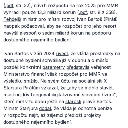
(
.pdf
, str. 32), návrh rozpočtu na rok 2025 pro MMR
vyhradil pouze 13,3 miliard korun (
.pdf
, str. 8 z 358).
Tehdejší
ministr pro místní rozvoj Ivan Bartoš (Piráti)
naopak
požadoval
, aby se rozpočet pro jeho resort
navýšil alespoň o sedm miliard korun na podporu
dostupného
nájemního bydlení.
Ivan Bartoš v září 2024
uvedl
, že vláda prostředky na
dostupné bydlení schválila již v dubnu a o měsíc
později konkrétní
parametry
představila
veřejnosti.
Ministerstvo financí však rozpočet pro MMR ve
výsledku
snížilo
. Na svém účtu na sociální síti X
Stanjura Pirátům
vzkázal
, že
„aby se mohlo stavět,
musí nejdřív fungovat digitalizované stavební řízení“
,
které měl v tu dobu ještě na
starosti
právě Bartoš.
Ministr Stanjura
dodal
, že vláda je ochotná peníze
v rozpočtu najít, až zájemci předloží projekty
dostupného nájemního bydlení.