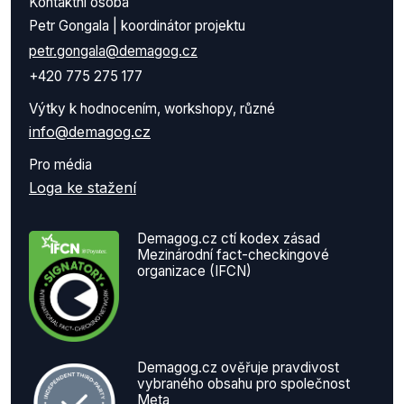
Kontaktní osoba
Petr Gongala | koordinátor projektu
petr.gongala@demagog.cz
+420 775 275 177
Výtky k hodnocením, workshopy, různé
info@demagog.cz
Pro média
Loga ke stažení
Demagog.cz ctí kodex zásad
Mezinárodní fact-checkingové
organizace (IFCN)
Demagog.cz ověřuje pravdivost
vybraného obsahu pro společnost
Meta