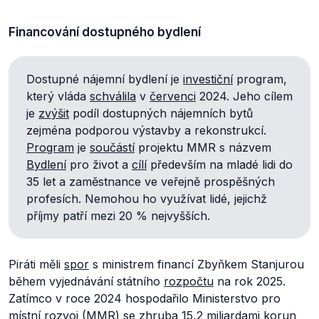
Financování dostupného bydlení
Dostupné nájemní bydlení je
investiční
program,
který vláda
schválila
v
červenci
2024. Jeho cílem
je
zvýšit
podíl dostupných nájemních bytů
zejména podporou výstavby a rekonstrukcí.
Program
je
součástí
projektu MMR s názvem
Bydlení
pro život a
cílí
především na mladé lidi do
35 let a zaměstnance ve veřejně prospěšných
profesích. Nemohou ho využívat lidé, jejichž
příjmy patří mezi 20 % nejvyšších.
Piráti měli
spor
s ministrem financí Zbyňkem Stanjurou
během vyjednávání státního
rozpočtu
na rok 2025.
Zatímco v roce 2024 hospodařilo Ministerstvo pro
místní rozvoj (MMR) se zhruba 15,2 miliardami korun