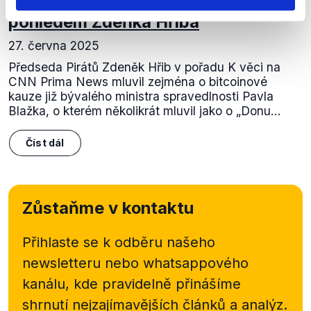
Bitcoinová kauza „Dona Pabla“
pohledem Zdeňka Hřiba
27. června 2025
Předseda Pirátů Zdeněk Hřib v pořadu K věci na
CNN Prima News mluvil zejména o bitcoinové
kauze již bývalého ministra spravedlnosti Pavla
Blažka, o kterém několikrát mluvil jako o „Donu...
Číst dál
Zůstaňme v kontaktu
Přihlaste se k odběru našeho
newsletteru nebo
whatsappového
kanálu, kde pravidelně přinášíme
shrnutí nejzajímavějších článků a analýz.