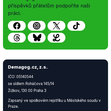
příspěvků přátelům podpoříte naši
práci.
Demagog.cz, z.s.
IČO: 05140544
se sídlem Roháčova 145/14
Žižkov, 130 00 Praha 3
Zapsaný ve spolkovém rejstříku u Městského soudu v
Praze.