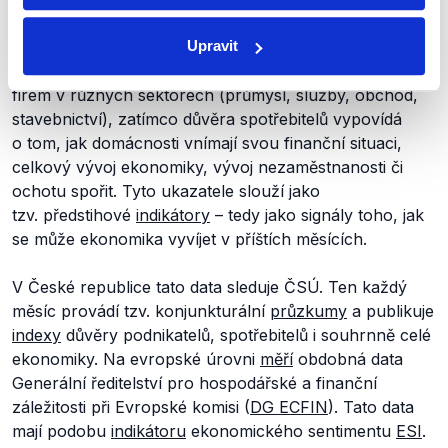
ukazatele
, které vyjadřují, jak podnikatelé a domácnosti
hodnotí současný stav
ekonomiky
a co očekávají do
Upravit
budoucna. Důvěra v ekonomiku
shrnuje
očekávání
firem v různých sektorech (průmysl, služby, obchod,
stavebnictví), zatímco důvěra spotřebitelů vypovídá
o tom, jak domácnosti vnímají svou finanční situaci,
celkový vývoj ekonomiky, vývoj nezaměstnanosti či
ochotu spořit. Tyto ukazatele slouží jako
tzv. předstihové
indikátory
– tedy jako signály toho, jak
se může ekonomika vyvíjet v příštích měsících.
V České republice tato data sleduje ČSÚ. Ten každý
měsíc provádí tzv. konjunkturální
průzkumy
a publikuje
indexy
důvěry podnikatelů, spotřebitelů i souhrnně celé
ekonomiky. Na evropské úrovni
měří
obdobná data
Generální ředitelství pro hospodářské a finanční
záležitosti při Evropské komisi (
DG ECFIN
). Tato data
mají podobu
indikátoru
ekonomického sentimentu
ESI
.