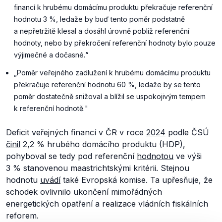
financí k hrubému domácímu produktu překračuje referenční
hodnotu 3 %, ledaže by buď tento poměr podstatně
a nepřetržitě klesal a dosáhl úrovně poblíž referenční
hodnoty, nebo by překročení referenční hodnoty bylo pouze
výjimečné a dočasné.
“
„
Poměr veřejného zadlužení k hrubému domácímu produktu
překračuje referenční hodnotu 60 %, ledaže by se tento
poměr dostatečně snižoval a blížil se uspokojivým tempem
k referenční hodnotě.
"
Deficit veřejných financí v ČR v roce
2024
podle ČSÚ
činil
2,2 % hrubého domácího produktu (HDP),
pohyboval se tedy pod referenční
hodnotou
ve výši
3 % stanovenou maastrichtskými kritérii. Stejnou
hodnotu
uvádí
také Evropská komise. Ta upřesňuje, že
schodek ovlivnilo ukončení mimořádných
energetických opatření a realizace vládních fiskálních
reforem.