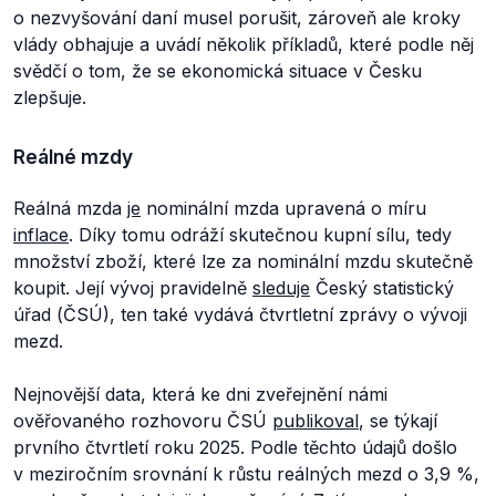
o nezvyšování daní musel porušit, zároveň ale kroky
vlády obhajuje a uvádí několik příkladů, které podle něj
svědčí o tom, že se ekonomická situace v Česku
zlepšuje.
Reálné mzdy
Reálná mzda
je
nominální mzda upravená o míru
inflace
. Díky tomu odráží skutečnou kupní sílu, tedy
množství zboží, které lze za nominální mzdu skutečně
koupit. Její vývoj pravidelně
sleduje
Český statistický
úřad (ČSÚ), ten také vydává čtvrtletní zprávy o vývoji
mezd.
Nejnovější data, která ke dni zveřejnění námi
ověřovaného rozhovoru ČSÚ
publikoval
, se týkají
prvního čtvrtletí roku 2025. Podle těchto údajů došlo
v meziročním srovnání k růstu reálných mezd o 3,9 %,