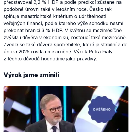
představoval 2,2 % HDP a podle predikcí zůstane na
podobné úrovni také v letošním roce. Česko tak
splňuje maastrichtské kritérium o udržitelnosti
veřejných financí, podle kterého výše schodku nesmí
překonat hranici 3 % HDP. V květnu se meziměsíčně
zvýšila i důvěra v ekonomiku, rostoucí také meziročně.
Zvedla se také důvěra spotřebitele, která je stabilní a do
února 2025 rostla i meziročně. Výrok Petra Fialy
z těchto důvodů hodnotíme jako pravdivý.
Výrok jsme zmínili