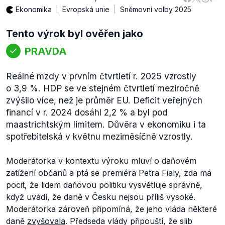
Ekonomika
Evropská unie
Sněmovní volby 2025
Tento výrok byl ověřen jako
PRAVDA
Reálné mzdy v prvním čtvrtletí r. 2025 vzrostly
o 3,9 %. HDP se ve stejném čtvrtletí meziročně
zvýšilo více, než je průměr EU. Deficit veřejných
financí v r. 2024 dosáhl 2,2 % a byl pod
maastrichtským limitem. Důvěra v ekonomiku i ta
spotřebitelská v květnu meziměsíčně vzrostly.
Moderátorka v kontextu výroku mluví o daňovém
zatížení občanů a ptá se premiéra Petra Fialy, zda má
pocit, že lidem daňovou politiku vysvětluje správně,
když uvádí, že daně v Česku nejsou příliš vysoké.
Moderátorka zároveň připomíná, že jeho vláda některé
daně
zvyšovala
. Předseda vlády připouští, že slib