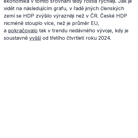
ekonomika v tomto srovnání tedy rostla rychleji. Jak je
vidět na následujícím grafu, v řadě jiných členských
zemí se HDP zvýšilo výrazněji než v ČR. České HDP
nicméně stouplo více, než je průměr EU,
a
pokračovalo
tak v trendu nedávného vývoje, kdy je
soustavně
vyšší
od třetího čtvrtletí roku 2024.