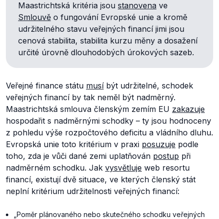
Maastrichtská kritéria jsou
stanovena
ve
Smlouvě
o fungování Evropské unie a kromě
udržitelného stavu veřejných financí jimi jsou
cenová stabilita, stabilita kurzu měny a dosažení
určité úrovně dlouhodobých úrokových sazeb.
Veřejné finance státu
musí
být udržitelné, schodek
veřejných financí by tak neměl být nadměrný.
Maastrichtská smlouva členským zemím EU
zakazuje
hospodařit s nadměrnými schodky – ty jsou hodnoceny
z pohledu výše rozpočtového deficitu a vládního dluhu.
Evropská unie toto kritérium v praxi
posuzuje
podle
toho, zda je vůči dané zemi uplatňován
postup
při
nadměrném schodku. Jak
vysvětluje
web resortu
financí, existují dvě situace, ve kterých členský stát
neplní kritérium udržitelnosti veřejných financí:
„
Poměr plánovaného nebo skutečného schodku veřejných