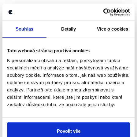
V podobné výši se dle odhadů bude deficit veřejných
financí pohybovat i v roce
2025
. Makroekonomická
predikce Ministerstva financí z dubna 2025
Souhlas
Detaily
Více o cookies
předpokládá deficit
2,2 %
HDP, květnová prognóza
Evropské komise ho odhaduje na
2,3 %
HDP
a předpověď České národní banky
uvádí
2,1 % HDP
Tato webová stránka používá cookies
(
.pdf
, str. 31).
K personalizaci obsahu a reklam, poskytování funkcí
sociálních médií a analýze naší návštěvnosti využíváme
Také poměr veřejného dluhu k HDP zůstává pod
soubory cookie. Informace o tom, jak náš web používáte,
referenční hranicí 60 %. V roce 2024 dle Ministerstva
sdílíme se svými partnery pro sociální média, inzerci a
financí dosáhl 43,4 % HDP a dle odhadů by měl v roce
analýzy. Partneři tyto údaje mohou zkombinovat s
2025 mírně vzrůst na 44,3 % HDP (
.pdf
, str. 6 ze 62).
dalšími informacemi, které jste jim poskytli nebo které
Česká republika tak v oblasti rozpočtového deficitu
získali v důsledku toho, že používáte jejich služby.
kritérium udržitelnosti veřejných financí plní.
Důvěra v ekonomiku
Povolit vše
Důvěra
v ekonomiku a důvěra spotřebitelů
jsou