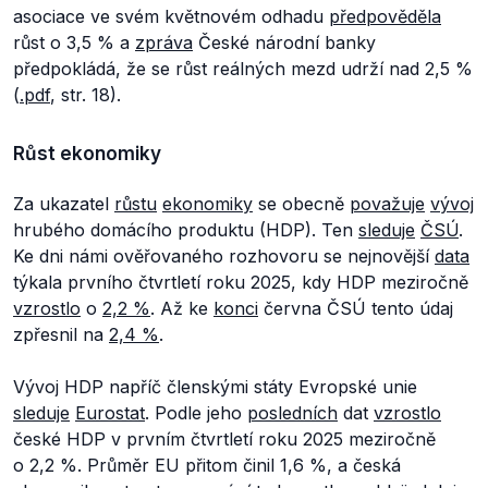
asociace ve svém květnovém odhadu
předpověděla
růst o 3,5 % a
zpráva
České národní banky
předpokládá, že se růst reálných mezd udrží nad 2,5 %
(
.pdf
, str. 18).
Růst ekonomiky
Za ukazatel
růstu
ekonomiky
se obecně
považuje
vývoj
hrubého domácího produktu (HDP). Ten
sleduje
ČSÚ
.
Ke dni námi ověřovaného rozhovoru se nejnovější
data
týkala prvního čtvrtletí roku 2025, kdy HDP meziročně
vzrostlo
o
2,2 %
. Až ke
konci
června ČSÚ tento údaj
zpřesnil na
2,4 %
.
Vývoj HDP napříč členskými státy Evropské unie
sleduje
Eurostat
. Podle jeho
posledních
dat
vzrostlo
české HDP v prvním čtvrtletí roku 2025 meziročně
o 2,2 %. Průměr EU přitom činil 1,6 %, a česká