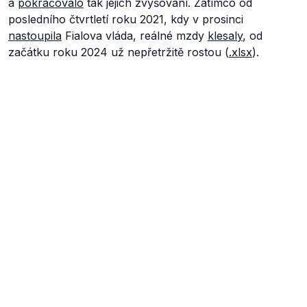
a
pokračovalo
tak jejich zvyšování. Zatímco od
posledního čtvrtletí roku 2021, kdy v prosinci
nastoupila
Fialova vláda, reálné mzdy
klesaly
, od
začátku roku 2024 už nepřetržitě rostou (
.xlsx
).