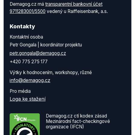
Demagog.cz má
transparentní bankovní účet
9711283001/5500
vedený u Raiffeisenbank, a.s.
Kontakty
Kontaktní osoba
Petr Gongala | koordinátor projektu
petr.gongala@demagog.cz
+420 775 275 177
Výtky k hodnocením, workshopy, různé
info@demagog.cz
Pro média
Loga ke stažení
Demagog.cz ctí kodex zásad
Mezinárodní fact-checkingové
organizace (IFCN)