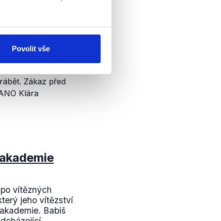
em“
.
Povolit vše
mi motory mj. na
O Andrej Babiš
yrábět. Zákaz před
 ANO Klára
 akademie
 po vítězných
terý jeho vítězství
 akademie. Babiš
cházející...