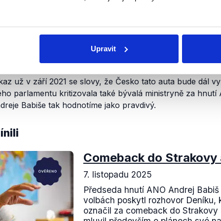
vybrat, zda chce jezdit klasickým autem nebo elektromobil
Upravit
drich Merz se vyjádřil proti konci výroby aut se spalovací
 automobilového průmyslu v říjnu 2025. Předseda hnutí AN
az už v září 2021 se slovy, že Česko tato auta bude dál v
ho parlamentu kritizovala také bývalá ministryně za hnutí
dreje Babiše tak hodnotíme jako pravdivý.
nili
Comeback do Strakovy
7. listopadu 2025
Předseda hnutí ANO Andrej Babiš
volbách poskytl rozhovor Deníku, k
označil za comeback do Strakovy
mluvil především o plánech své nad