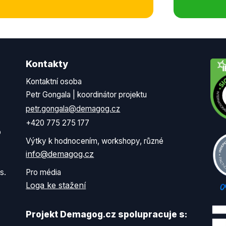
Kontakty
Kontaktní osoba
Petr Gongala | koordinátor projektu
petr.gongala@demagog.cz
+420 775 275 177
o
Výtky k hodnocením, workshopy, různé
info@demagog.cz
s.
Pro média
Loga ke stažení
Projekt Demagog.cz spolupracuje s: