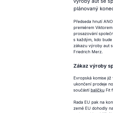
výroby aut se sp
plánovaný konec
Předseda hnutí ANO 
premiérem Viktorem
prosazování společn
s každým, kdo bude h
zákazu výroby aut s
Friedrich Merz.
Zákaz výroby s
Evropská komise již
ukončení prodeje no
součástí
balíčku
Fit 
Rada EU pak na kon
země EU dohodly na 