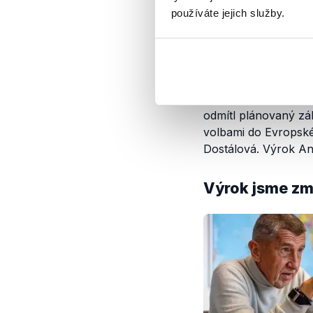
bez diktátu Bruselu 
používáte jejich služby.
Závěr
Německý kancléř Frie
schůzce se zástupci
odmítl plánovaný zák
volbami do Evropské
Dostálová. Výrok An
Výrok jsme zmí