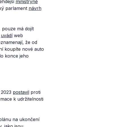
ehdejší
ministryně
ký parlament
návrh
 pouze má dojít
d
uvádí
web
eznamenají, že od
ní koupíte nové auto
do konce jeho
e 2023
postavil
proti
mace k udržitelnosti
 plánu na ukončení
, jako jsou