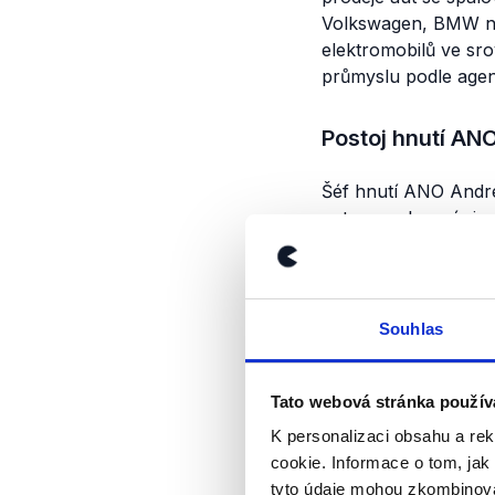
Volkswagen, BMW n
elektromobilů ve sr
průmyslu podle agen
Postoj hnutí AN
Šéf hnutí ANO Andre
aut se spalovacími 
jeho vlády do úřadu
konec výroby aut s
Před volbami do Ev
Souhlas
ministryně
pro místní
spalovacími motory s
Tato webová stránka použív
parlamentu.“
K personalizaci obsahu a re
Slib prosazovat zru
cookie. Informace o tom, jak
programu do letošní
tyto údaje mohou zkombinovat