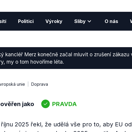
ítí
Politici
Výroky
Sliby
O nás
 kancléř Merz konečně začal mluvit o zrušení zákazu 
y, my o tom hovoříme léta.
vropská unie
Doprava
 ověřen jako
PRAVDA
 říjnu 2025 řekl, že udělá vše pro to, aby EU o