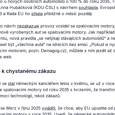
ého u nových osobních automobilů o 100 % do roku 2035. T
í Anna Hubáčková (KDU‑ČSL) s návrhem
souhlasila
. Evrops
3 a Rada EU ho
přijala
přibližně o měsíc později.
to návrh
nezakazuje
provoz vozidel se spalovacími motory,
ově vyrobených aut se spalovacími motory. Jak napříkla
tu, nová pravidla
„se netýkají stávajících automobilů“
a n
set být „
všechna auta“
na silnicích bez emisí.
„Pokud si ny
acím motorem, pozn. Demagog.cz), můžete s ním jezdit až 
je web.
e k chystanému zákazu
ý se
stal
německým kancléřem letos v květnu, se už v roc
e spalovacími motory od roku 2035 s tvrzením, že transfor
cí technologií, nikoli zákazů.
se Merz v říjnu 2025
vyjádřil
, že chce, aby EU upustila od
ovacími motory v roce 2035. Uvedl, že německé automobilky