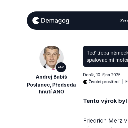
Ze s
Teď třeba německý
spalovacími motor
ANO
Deník
,
10. října 2025
Andrej Babiš
Životní prostředí
E
Poslanec, Předseda
hnutí ANO
Tento výrok byl
Friedrich Merz v