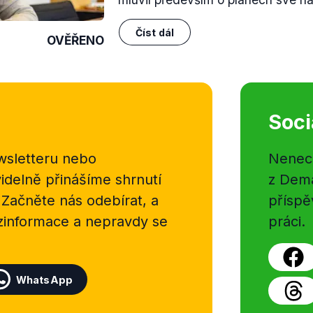
Číst dál
OVĚŘENO
Soci
sletteru nebo
Nenecht
delně přinášíme shrnutí
z Dema
 Začněte nás odebírat, a
příspě
ezinformace a nepravdy se
práci.
WhatsApp