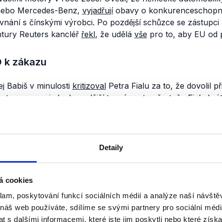
ebo Mercedes-Benz,
vyjadřují
obavy o konkurenceschopn
ovnání s čínskými výrobci. Po pozdější schůzce se zástupc
tury Reuters kancléř
řekl
, že udělá
vše
pro to, aby EU od p
O k zákazu
j Babiš v minulosti
kritizoval
Petra Fialu za to, že dovolil p
motory a
nevyjednal
pozdější termín, a to přestože Fiala kr
 zákaz
označil
za
nepřijatelný
. Babiš už před sněmovními vo
e spalovacími motory
odmítl
, když
řekl
, že Česko bude dál v
ropského parlamentu v březnu 2024 se proti zákazu
ohradi
Detaily
 rozvoj a nynější
europoslankyně
Klára Dostálová (ANO),
e ještě musí něco udělat,“
a že spoléhá
„na nové složení
á cookies
klam, poskytování funkcí sociálních médií a analýze naší návšt
šení zákazu prodeje aut se spalovacími motory mělo hnutí
 náš web používáte, sdílíme se svými partnery pro sociální média
ch sněmovních voleb (
.pdf
, str. 21). Hnutí mj. uvádí:
„Každý
 s dalšími informacemi, které jste jim poskytli nebo které získa