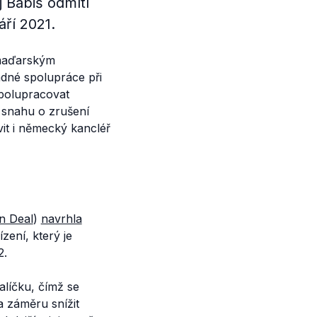
 Babiš odmítl
ří 2021.
 maďarským
dné spolupráce při
spolupracovat
l snahu o zrušení
it i německý kancléř
n Deal
)
navrhla
ení, který je
2.
líčku, čímž se
 záměru snížit