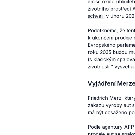
emise oxidu uhličit
životního prostřed
schválil
v únoru 202
Podotkněme, že ten
k ukončení
prodeje
n
Evropského parlamen
roku 2035 budou mu
(s klasickým spalov
životnosti,“
vysvětlu
Vyjádření Merz
Friedrich Merz, kter
zákazu výroby aut s
má být dosaženo pomo
Podle agentury AFP 
prodeje aut se spal