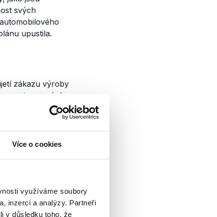
ost svých
i automobilového
lánu upustila.
řijetí zákazu výroby
átce po
jmenování
lbami v září 2021
yrábět tyto auta.
la
např. i bývalá
Více o cookies
 která
tvrdila
, že
„se
 Evropského
ěvnosti využíváme soubory
 ANO také ve svém
, inzerci a analýzy. Partneři
 musí mít možnost si
li v důsledku toho, že