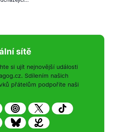
ální sítě
e si ujít nejnovější události
gog.cz. Sdílením našich
vků přátelům podpoříte naši