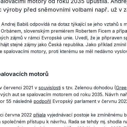
alovacími motory od roku 2035 upustila. Andrej
 výroby před sněmovními volbami např. už v zá
Andrej Babiš odpovídá na dotaz týkající se jeho vztahů s
 Orbánem, slovenským premiérem Robertem Ficem a přípa
ých zájmů v rámci Evropské unie. Uvedl, že je připraven 
ájit stejné zájmy jako Česká republika. Jako příklad zmíni
e spalovacími motory, proti kterému se měl nedávno vyslov
palovacích motorů
 v červenci 2021 v
souvislosti
s tzv. Zelenou dohodou (
Gree
vých aut se spalovacím motorem od roku 2035. Návrh naříz
for 55 následně
podpořil
Evropský parlament v červnu 202
ci června 2022
přijala
vyjednávací postoje ke zmíněnému ba
společném přístupu k návrhu. Rada se tehdy mj. shodla na