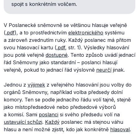
spojit s konkrétním voličem.
V Poslanecké sněmovně se většinou hlasuje veřejně
(
.pdf
), a to prostřednictvím
elektronického
systému
a zároveň zvednutím ruky. Každý poslanec má přitom
svou hlasovací kartu (
.pdf
, str. 1). Výsledky hlasování
jsou poté veřejně
dostupné
. Tento způsob uvádí jednací
řád Sněmovny jako standardní – poslanci hlasují
veřejně, pokud to jednací řád výslovně
neurčí
jinak.
Jednou z
výjimek
z veřejného hlasování jsou volby do
orgánů Sněmovny, například volba předsedy dolní
komory. Ten se podle jednacího řádu volí tajně, stejně
jako místopředsedové nebo předsedové výborů
a komisí. Sami
poslanci
si svého předsedu volí na
ustavující schůzi
.
Každý
poslanec má stejnou váhu
hlasu a není možné zjistit, kdo jak konkrétně
hlasoval
.