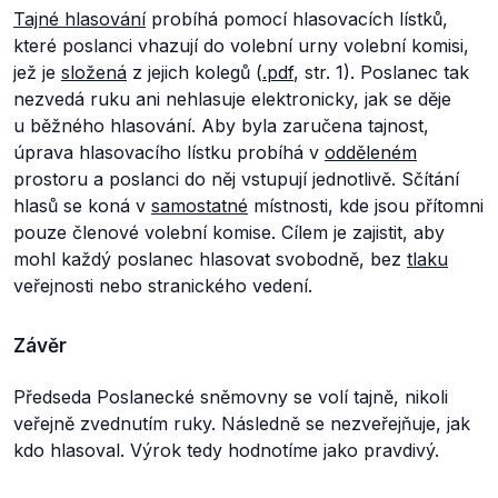
Tajné hlasování
probíhá pomocí hlasovacích lístků,
které poslanci vhazují do volební urny volební komisi,
jež je
složená
z jejich kolegů (
.pdf
, str. 1). Poslanec tak
nezvedá ruku ani nehlasuje elektronicky, jak se děje
u běžného hlasování. Aby byla zaručena tajnost,
úprava hlasovacího lístku probíhá v
odděleném
prostoru a poslanci do něj vstupují jednotlivě. Sčítání
hlasů se koná v
samostatné
místnosti, kde jsou přítomni
pouze členové volební komise. Cílem je zajistit, aby
mohl každý poslanec hlasovat svobodně, bez
tlaku
veřejnosti nebo stranického vedení.
Závěr
Předseda Poslanecké sněmovny se volí tajně, nikoli
veřejně zvednutím ruky. Následně se nezveřejňuje, jak
kdo hlasoval. Výrok tedy hodnotíme jako pravdivý.