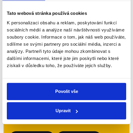
o volbě Tomia Okamury (SPD) do čela dolní komory.
Faktické výroky se tak týkaly především...
Tato webová stránka používá cookies
K personalizaci obsahu a reklam, poskytování funkcí
Číst dál
sociálních médií a analýze naší návštěvnosti využíváme
soubory cookie. Informace o tom, jak náš web používáte,
sdílíme se svými partnery pro sociální média, inzerci a
Zůstaňme v kontaktu
analýzy. Partneři tyto údaje mohou zkombinovat s
dalšími informacemi, které jste jim poskytli nebo které
získali v důsledku toho, že používáte jejich služby.
Přihlaste se k odběru našeho
newsletteru nebo
whatsappového
kanálu, kde pravidelně přinášíme
Povolit vše
shrnutí nejzajímavějších článků a analýz.
Začněte nás odebírat, a mějte tak
Upravit
přehled o tom, jaké dezinformace a
nepravdy se zrovna v Česku šíří.