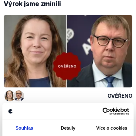
Výrok jsme zmínili
OVĚŘENO
Nový šéf Poslanecké sněmovny
26. listopadu 2025
Poslankyně Michaela Šebelová (STAN) a poslanec
Souhlas
Detaily
Více o cookies
Aleš Juchelka (ANO) v pořadu Pro a proti debatovali