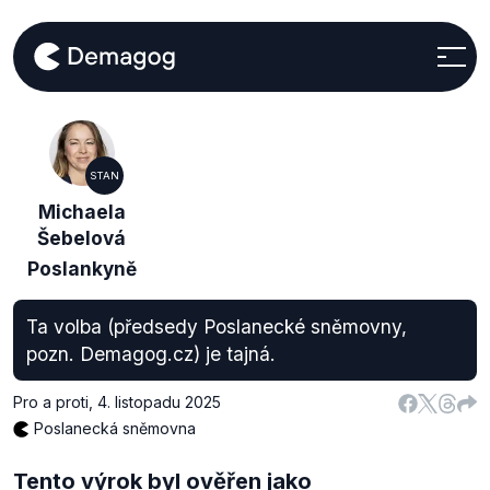
STAN
Michaela
Šebelová
Poslankyně
Ta volba (předsedy Poslanecké sněmovny,
pozn. Demagog.cz) je tajná.
Pro a proti
,
4. listopadu 2025
Poslanecká sněmovna
Tento výrok byl ověřen jako