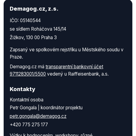
Demagog.cz, z.s.
IČO: 05140544
se sídlem Roháčova 145/14
Žižkov, 130 00 Praha 3
Zapsaný ve spolkovém rejstříku u Městského soudu v
Praze.
Demagog.cz má
transparentní bankovní účet
9711283001/5500
vedený u Raiffeisenbank, a.s.
Kontakty
Kontaktní osoba
Petr Gongala | koordinátor projektu
petr.gongala@demagog.cz
+420 775 275 177
Výtky k hodnocením, workshopy, různé