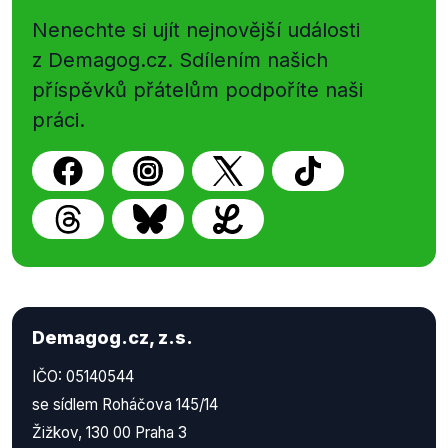
Nenechte si ujít nejnovější události
z Demagog.cz. Sdílením našich
příspěvků přátelům podpoříte naši
práci.
Demagog.cz, z.s.
IČO: 05140544
se sídlem Roháčova 145/14
Žižkov, 130 00 Praha 3