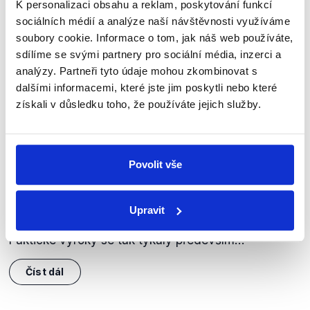
K personalizaci obsahu a reklam, poskytování funkcí
sociálních médií a analýze naší návštěvnosti využíváme
soubory cookie. Informace o tom, jak náš web používáte,
sdílíme se svými partnery pro sociální média, inzerci a
analýzy. Partneři tyto údaje mohou zkombinovat s
dalšími informacemi, které jste jim poskytli nebo které
získali v důsledku toho, že používáte jejich služby.
OVĚŘENO
Nový šéf Poslanecké sněmovny
Povolit vše
26. listopadu 2025
Poslankyně Michaela Šebelová (STAN) a poslanec
Aleš Juchelka (ANO) v pořadu Pro a proti debatovali
Upravit
o volbě Tomia Okamury (SPD) do čela dolní komory.
Faktické výroky se tak týkaly především...
Číst dál