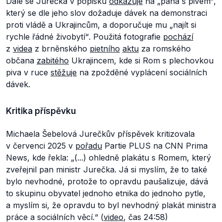
Dále se Jurečka v popisku
odkazuje
na
„pána s pivem“
,
který se dle jeho slov dožaduje dávek na demonstraci
proti vládě a Ukrajincům, a doporučuje mu
„najít si
rychle řádné živobytí“
. Použitá fotografie
pochází
z
videa
z brněnského
pietního
aktu
za romského
občana
zabitého
Ukrajincem, kde si Rom s plechovkou
piva v ruce
stěžuje
na zpožděné vyplácení sociálních
dávek.
Kritika příspěvku
Michaela Šebelová Jurečkův příspěvek kritizovala
v červenci 2025 v
pořadu
Partie PLUS na CNN Prima
News, kde řekla:
„(...) ohledně plakátu s Romem, který
zveřejnil pan ministr Jurečka. Já si myslím, že to také
bylo nevhodné, protože to opravdu paušalizuje, dává
to skupinu obyvatel jednoho etnika do jednoho pytle,
a myslím si, že opravdu to byl nevhodný plakát ministra
práce a sociálních věcí.“
(
video
, čas 24:58)