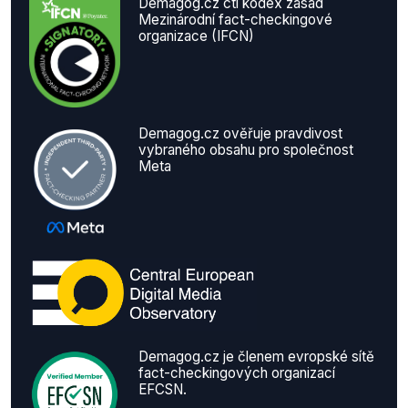
Demagog.cz ctí kodex zásad
Mezinárodní fact-checkingové
organizace (IFCN)
Demagog.cz ověřuje pravdivost
vybraného obsahu pro společnost
Meta
Demagog.cz je členem evropské sítě
fact-checkingových organizací
EFCSN.