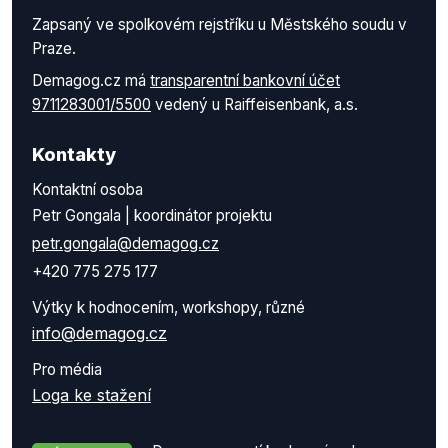
Zapsaný ve spolkovém rejstříku u Městského soudu v
Praze.
Demagog.cz má
transparentní bankovní účet
9711283001/5500
vedený u Raiffeisenbank, a.s.
Kontakty
Kontaktní osoba
Petr Gongala | koordinátor projektu
petr.gongala@demagog.cz
+420 775 275 177
Výtky k hodnocením, workshopy, různé
info@demagog.cz
Pro média
Loga ke stažení