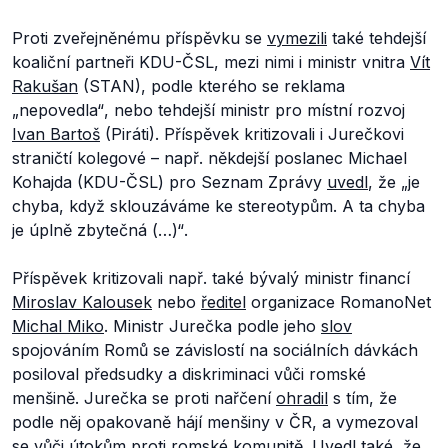
Proti zveřejněnému příspěvku se
vymezili
také tehdejší
koaliční partneři KDU-ČSL, mezi nimi i ministr vnitra
Vít
Rakušan
(STAN), podle kterého se reklama
„nepovedla“
, nebo tehdejší ministr pro místní rozvoj
Ivan Bartoš
(Piráti). Příspěvek kritizovali i Jurečkovi
straničtí kolegové –⁠⁠⁠⁠⁠⁠ např. někdejší poslanec Michael
Kohajda (KDU-ČSL) pro Seznam Zprávy
uvedl
, že
„je
chyba, když sklouzáváme ke stereotypům. A ta chyba
je úplně zbytečná (…)“
.
Příspěvek kritizovali např. také bývalý ministr financí
Miroslav Kalousek
nebo
ředitel
organizace RomanoNet
Michal Miko
. Ministr Jurečka podle jeho
slov
spojováním Romů se závislostí na sociálních dávkách
posiloval předsudky a diskriminaci vůči romské
menšině. Jurečka se proti nařčení
ohradil
s tím, že
podle něj opakovaně hájí menšiny v ČR, a vymezoval
se vůči útokům proti romské komunitě.
Uvedl
také, že