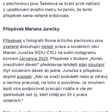
s plechovkou piva. Šebelová se brání proti nařčení
z uplatňování dvojího metru tvrzením, že tento
příspěvek sama veřejně kritizovala.
Příspěvek Mariana Jurečky
Příspěvek
s fotografií Roma držícího plechovku piva
zveřejnil
dosluhující
ministr
práce a sociálních věcí
Marian Jurečka (KDU-ČSL) na svém instagramu
koncem
července 2023
. Příspěvek s titulkem
„Konec
zneužívání dávek!“
představuje tehdejší
plán
sloučení
čtyř sociálních dávek do jedné. Jurečka k příspěvku
doplnil
popisek
:
„Kdo se snaží podvádět nebo je zdravý
a nechce pracovat, na toho si posvítíme. Je mnohem
lepší více podporovat pracující rodiče a vše jim
zjednodušit než ty, kteří chtějí jen žít z práce
ostatních.“