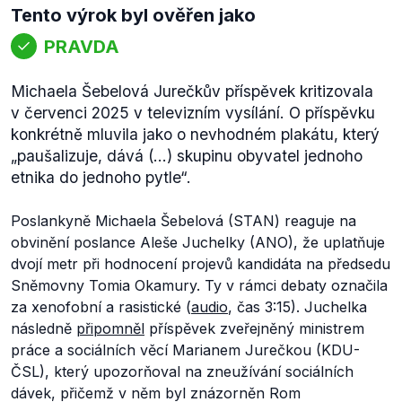
Tento výrok byl ověřen jako
PRAVDA
Michaela Šebelová Jurečkův příspěvek kritizovala
v červenci 2025 v televizním vysílání. O příspěvku
konkrétně mluvila jako o nevhodném plakátu, který
„paušalizuje, dává (...) skupinu obyvatel jednoho
etnika do jednoho pytle“.
Poslankyně Michaela Šebelová (STAN) reaguje na
obvinění poslance Aleše Juchelky (ANO), že uplatňuje
dvojí metr při hodnocení projevů kandidáta na předsedu
Sněmovny Tomia Okamury. Ty v rámci debaty označila
za xenofobní a rasistické (
audio
, čas 3:15). Juchelka
následně
připomněl
příspěvek zveřejněný ministrem
práce a sociálních věcí Marianem Jurečkou (KDU-
ČSL), který upozorňoval na zneužívání sociálních
dávek, přičemž v něm byl znázorněn Rom