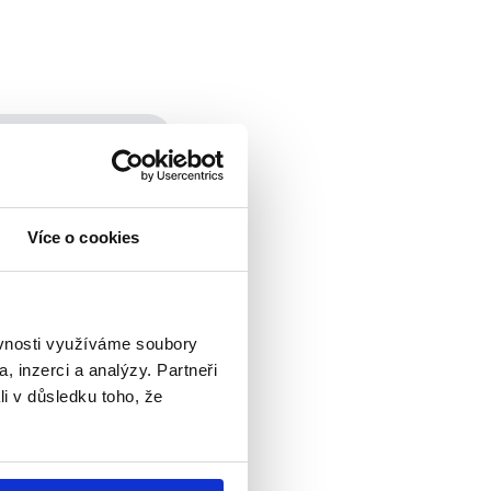
l i Český
 „
veřejného
ace, např. Česká
ch dat byl
Více o cookies
el nad 5 % HDP
ěvnosti využíváme soubory
, inzerci a analýzy. Partneři
li v důsledku toho, že
 institucí dosáhl
Této hodnoty podle
ce 2025, tedy