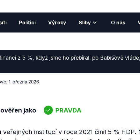
ítí
Politici
Výroky
Sliby
O nás
 financí z 5 %, když jsme ho přebírali po Babišově vlá
ové
,
1. března 2026
 ověřen jako
PRAVDA
veřejných institucí v roce 2021 činil 5 % HDP. 