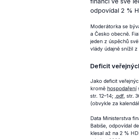
financí ve své 
odpovídal 2 % 
Moderátorka se býva
a Česko obecně. Fial
jeden z úspěchů svéh
vlády údajně snížil
Deficit veřejnýc
Jako deficit veřejný
kromě
hospodaření
str. 12–14;
.pdf
, str. 
(obvykle za kalendář
Data Ministerstva fi
Babiše, odpovídal de
klesal až na 2 % HD