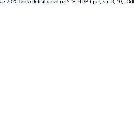
e 2025 tento deficit snížil na
2 %
HDP (
.pdf
, str. 3, 10). 