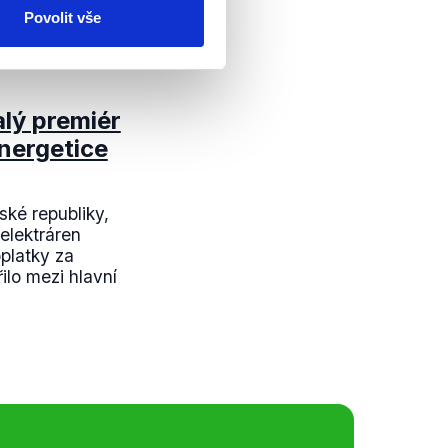
Povolit vše
lý premiér
nergetice
ké republiky,
elektráren
platky za
ilo mezi hlavní