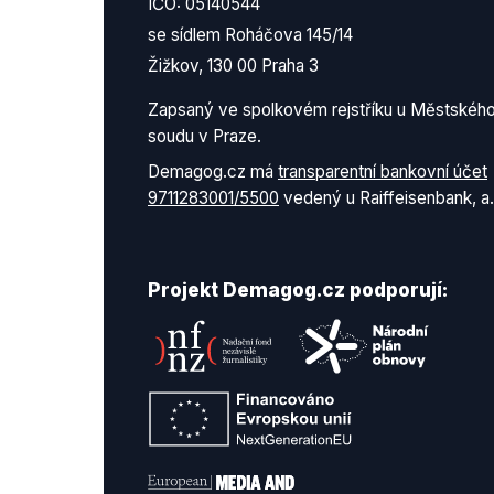
IČO: 05140544
se sídlem Roháčova 145/14
Žižkov, 130 00 Praha 3
Zapsaný ve spolkovém rejstříku u Městskéh
soudu v Praze.
Demagog.cz má
transparentní bankovní účet
9711283001/5500
vedený u Raiffeisenbank, a.
Projekt Demagog.cz podporují: