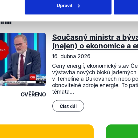
obení Fialovy vlády. Výrok tak hodnotíme jako pravdivý.
Upravit
nili
Současný ministr a býva
(nejen) o ekonomice a e
16. dubna 2026
Ceny energií, ekonomický stav Čes
výstavba nových bloků jaderných 
v Temelíně a Dukovanech nebo po
obnovitelné zdroje energie. To patř
témata...
OVĚŘENO
Číst dál