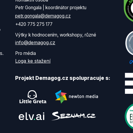
Petr Gongala | koordinátor projektu
petr.gongala@demagog.cz
+420 775 275 177
o
Výtky k hodnocením, workshopy, různé
info@demagog.cz
s.
Pro média
Loga ke stažení
Projekt Demagog.cz spolupracuje s: