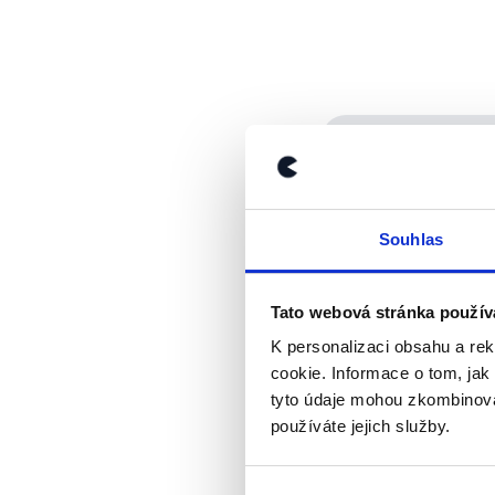
Stejnou statistik
statistický úřa
sektoru
“, kam k
pošta nebo Česk
Souhlas
schodek veřejné
a v roce 2024 k
Tato webová stránka použív
K personalizaci obsahu a re
cookie. Informace o tom, jak
Jak jsme výrok o
tyto údaje mohou zkombinovat
používáte jejich služby.
Vláda Andreje Babiše
5 % HDP. V dalších 
nejnovější makroekon