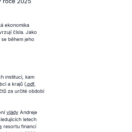
v roce 2025
ská ekonomika
rzují čísla. Jako
ý se během jeho
 institucí, kam
bcí a krajů (
.pdf
,
čtů za určité období
ení
vlády
Andreje
sledujících letech
e
resortu financí