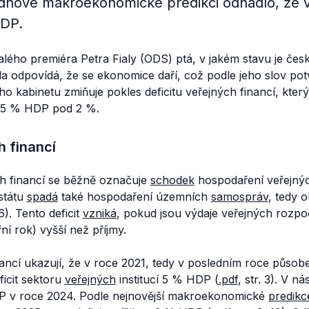
lednové makroekonomické predikci odhadlo, že 
HDP.
lého premiéra Petra Fialy (ODS) ptá, v jakém stavu je če
a odpovídá, že se ekonomice daří, což podle jeho slov potv
o kabinetu zmiňuje pokles deficitu veřejných financí, kter
 z 5 % HDP pod 2 %.
h financí
ch financí se běžně označuje
schodek
hospodaření veřejných
státu
spadá
také hospodaření územních
samospráv
, tedy o
36). Tento deficit
vzniká
, pokud jsou výdaje veřejných rozpo
ní rok) vyšší než příjmy.
nancí ukazují, že v roce 2021, tedy v posledním roce působ
ficit sektoru
veřejných
institucí 5 % HDP (
.pdf
, str. 3). V ná
P v roce 2024. Podle nejnovější makroekonomické
predikc