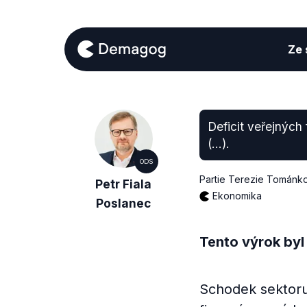
Ze s
Deficit veřejných
(...).
ODS
Partie Terezie Tománk
Petr Fiala
Ekonomika
Poslanec
Tento výrok byl
Schodek sektoru 