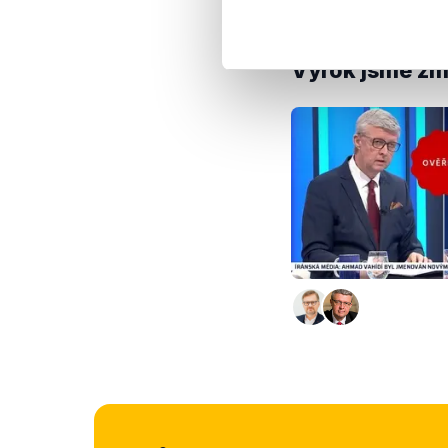
v posledním roce půs
Výrok jsme zmí