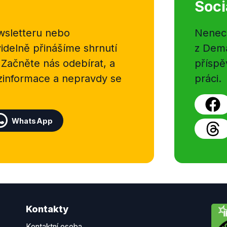
Soci
sletteru nebo
Nenecht
delně přinášíme shrnutí
z Dema
 Začněte nás odebírat, a
příspě
ezinformace a nepravdy se
práci.
WhatsApp
Kontakty
Kontaktní osoba