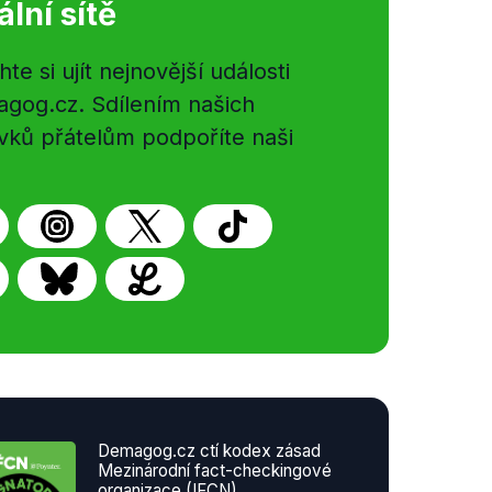
ální sítě
e si ujít nejnovější události
gog.cz. Sdílením našich
vků přátelům podpoříte naši
Demagog.cz ctí kodex zásad
Mezinárodní fact-checkingové
organizace (IFCN)