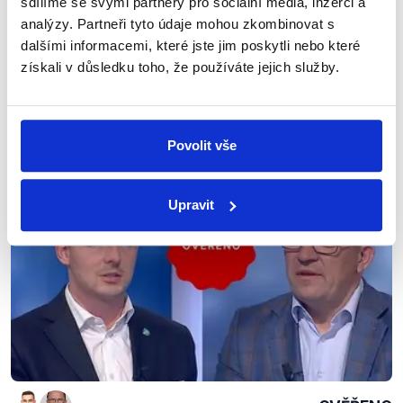
sdílíme se svými partnery pro sociální média, inzerci a
těchto akcích byli a záběry publikovali na svých
analýzy. Partneři tyto údaje mohou zkombinovat s
sociálních sítích. V jiných veřejných vyjádřeních navíc
dalšími informacemi, které jste jim poskytli nebo které
i sám Výborný prezidenta obhajoval. Výrok proto
získali v důsledku toho, že používáte jejich služby.
hodnotíme jako zavádějící.
Výrok jsme zmínili
Povolit vše
Upravit