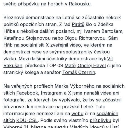
svého
příspěvku
na horách v Rakousku.
Březnové demonstrace na Letné se zúčastnilo několik
politiků opozičních stran. Z řad
Pirátů
šlo o Zdeňka
Hřiba s několika dalšími poslanci, mj. Ivanem Bartošem,
Kateřinou Stojanovou nebo Olgou Richterovou. Sám
Hřib na sociální síti X
zveřejnil
video, ve kterém na
demonstraci nese se svými spolustraníky českou
vlajku. Mezi dalšími účastníky demonstrace byli
Vít
Rakušan
, předseda TOP 09
Matěj Ondřej Havel
či jeho
stranický kolega a senátor
Tomáš Czernin
.
Na veřejných profilech Marka Výborného na sociálních
sítích
Facebook
,
Instagram
a
X
jsme nenašli videa ani
fotografie, ze kterých by vyplývalo, že by se zúčastnil
březnové demonstrace na pražské Letné. Tuto
informaci jsme nenalezli ani na
webu
či na
sociálních
sítích
KDU-ČSL
. Podle svého vlastního
příspěvku
byl
Výborný 21. března na
sjezdu
Mladých
lidovců
v Ústí