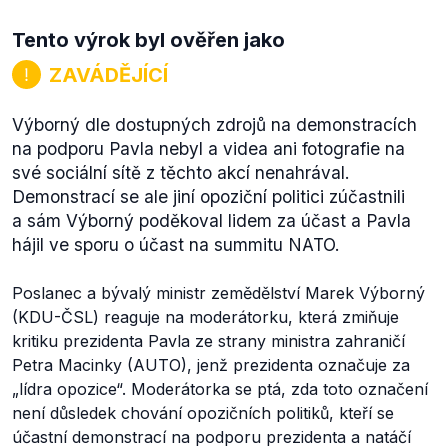
Tento výrok byl ověřen jako
ZAVÁDĚJÍCÍ
Výborný dle dostupných zdrojů na demonstracích
na podporu Pavla nebyl a videa ani fotografie na
své sociální sítě z těchto akcí nenahrával.
Demonstrací se ale jiní opoziční politici zúčastnili
a sám Výborný poděkoval lidem za účast a Pavla
hájil ve sporu o účast na summitu NATO.
Poslanec a bývalý ministr zemědělství Marek Výborný
(KDU-ČSL) reaguje na moderátorku, která zmiňuje
kritiku prezidenta Pavla ze strany ministra zahraničí
Petra Macinky (AUTO), jenž prezidenta označuje za
„lídra opozice“. Moderátorka se ptá, zda toto označení
není důsledek chování opozičních politiků, kteří se
účastní demonstrací na podporu prezidenta a natáčí