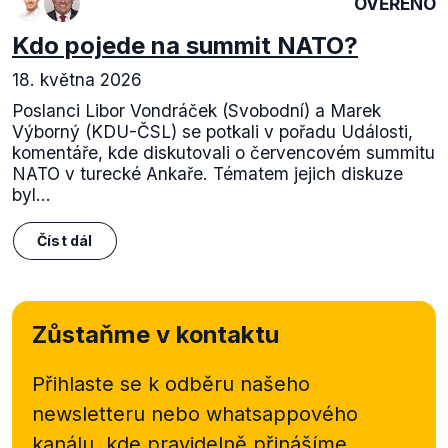
OVĚŘENO
Kdo pojede na summit NATO?
18. května 2026
Poslanci Libor Vondráček (Svobodní) a Marek
Výborný (KDU-ČSL) se potkali v pořadu Události,
komentáře, kde diskutovali o červencovém summitu
NATO v turecké Ankaře. Tématem jejich diskuze
byl...
Číst dál
Zůstaňme v kontaktu
Přihlaste se k odběru našeho
newsletteru nebo
whatsappového
kanálu, kde pravidelně přinášíme