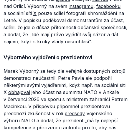
nad Orlicí. Výborný na svém
instagramu
,
facebooku
a sociální síti
X
pouze sdílel fotografii shromáždění na
Letné. V popisku poděkoval demonstrantům za účast,
sdělil, že jde o důkaz přítomnosti občanské společnosti,
a dodal, že
„lidé mají právo vyjádřit svůj názor a dát
najevo, když s kroky vlády nesouhlasí“
.
Výborného vyjádření o prezidentovi
Marek Výborný se tedy dle veřejně dostupných zdrojů
demonstrací neúčastnil. Petra Pavla ale podpořil
některými svými vyjádřeními, když např. na sociální síti
X
obhajoval
jeho účast na summitu NATO v Ankaře
v červenci 2026 ve sporu s ministrem zahraničí Petrem
Macinkou. V příspěvku připomněl prezidentovu
předchozí zkušenost v roli
předsedy
Vojenského
výboru NATO a dodal, že prezident
„má ty nejlepší
kompetence a přirozenou autoritu pro to, aby nás