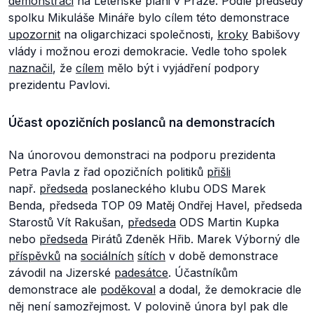
demonstraci
na Letenské pláni v Praze. Podle předsedy
spolku Mikuláše Mináře bylo cílem této demonstrace
upozornit
na oligarchizaci společnosti,
kroky
Babišovy
vlády i možnou erozi demokracie. Vedle toho spolek
naznačil
, že
cílem
mělo být i vyjádření podpory
prezidentu Pavlovi.
Účast opozičních poslanců na demonstracích
Na únorovou demonstraci na podporu prezidenta
Petra Pavla z řad opozičních politiků
přišli
např.
předseda
poslaneckého klubu ODS Marek
Benda, předseda TOP 09 Matěj Ondřej Havel, předseda
Starostů Vít Rakušan,
předseda
ODS Martin Kupka
nebo
předseda
Pirátů Zdeněk Hřib. Marek Výborný dle
příspěvků
na
sociálních
sítích
v době demonstrace
závodil na Jizerské
padesátce
. Účastníkům
demonstrace ale
poděkoval
a dodal, že demokracie dle
něj není samozřejmost. V polovině února byl pak dle