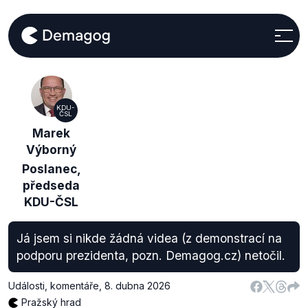
KDU-
ČSL
Marek
Výborný
Poslanec,
předseda
KDU-ČSL
Já jsem si nikde žádná videa (z demonstrací na
podporu prezidenta, pozn. Demagog.cz) netočil.
Události, komentáře
,
8. dubna 2026
Pražský hrad