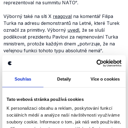
reprezentoval na summitu NATO“
.
Výborný také na síti X
reagoval
na komentář Filipa
Turka na adresu demonstrantů na Letné, které Turek
označil za primitivy. Výborný
uvedl
, že se sluší
poděkovat prezidentu Pavlovi za nejmenování Turka
ministrem, protože každým dnem
„potvrzuje, že na
veřejnou funkci tohoto typu absolutně nemá“
.
V čem je výrok zavádějící?
Marek Výborný v kontextu výroku reaguje na
Souhlas
Detaily
Více o cookies
moderátorku, která se ptá, jestli opoziční politici svou
účastí na demonstracích a zveřejňování záběrů z nich
Tato webová stránka používá cookies
nenapomáhají vnímání prezidenta Petra Pavla jakožto
lídra opozice. Podle něj tento narativ šíří jen současná
K personalizaci obsahu a reklam, poskytování funkcí
vláda. Výborný se sice demonstrací na podporu hlavy
sociálních médií a analýze naší návštěvnosti využíváme
státu nezúčastnil, respektive z nich nezveřejnil žádná
soubory cookie. Informace o tom, jak náš web používáte,
videa či fotografie, ostatní představitelé opozice ale na