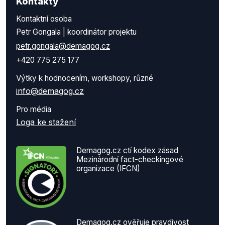
Kontakty
Kontaktní osoba
Petr Gongala | koordinátor projektu
petr.gongala@demagog.cz
+420 775 275 177
Výtky k hodnocením, workshopy, různé
info@demagog.cz
Pro média
Loga ke stažení
Demagog.cz ctí kodex zásad
Mezinárodní fact-checkingové
organizace (IFCN)
Demagog.cz ověřuje pravdivost