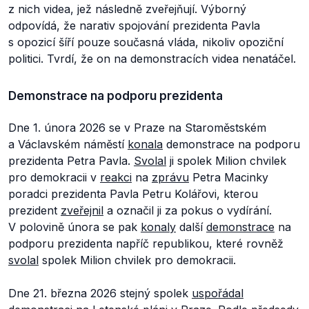
z nich videa, jež následně zveřejňují. Výborný
odpovídá, že narativ spojování prezidenta Pavla
s opozicí šíří pouze současná vláda, nikoliv opoziční
politici. Tvrdí, že on na demonstracích videa nenatáčel.
Demonstrace na podporu prezidenta
Dne 1. února 2026 se v Praze na Staroměstském
a Václavském náměstí
konala
demonstrace na podporu
prezidenta Petra Pavla.
Svolal
ji spolek Milion chvilek
pro demokracii v
reakci
na
zprávu
Petra Macinky
poradci prezidenta Pavla Petru Kolářovi, kterou
prezident
zveřejnil
a označil ji za pokus o vydírání.
V polovině února se pak
konaly
další
demonstrace
na
podporu prezidenta napříč republikou, které rovněž
svolal
spolek Milion chvilek pro demokracii.
Dne 21. března 2026 stejný spolek
uspořádal