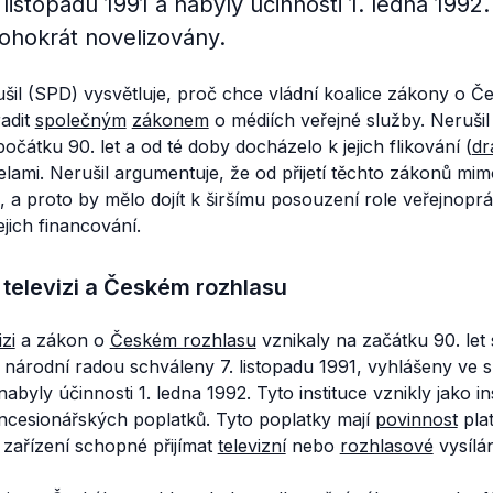
 listopadu 1991 a nabyly účinnosti 1. ledna 199
ohokrát novelizovány.
šil (SPD) vysvětluje, proč chce vládní koalice zákony o 
radit
společným
zákonem
o médiích veřejné služby. Nerušil 
očátku 90. let a od té doby docházelo k jejich flikování (
dr
ami. Nerušil argumentuje, že od přijetí těchto zákonů mimo
, a proto by mělo dojít k širšímu posouzení role veřejnopr
jich financování.
televizi a Českém rozhlasu
zi
a zákon o
Českém rozhlasu
vznikaly na začátku 90. let
národní radou schváleny 7. listopadu 1991, vyhlášeny ve 
nabyly účinnosti 1. ledna 1992. Tyto instituce vznikly jako i
cesionářských poplatků. Tyto poplatky mají
povinnost
plat
í zařízení schopné přijímat
televizní
nebo
rozhlasové
vysílán