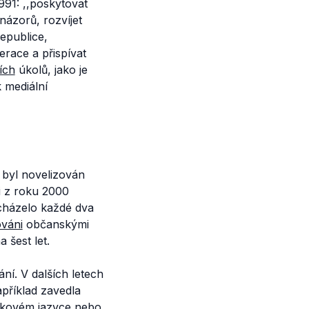
991:
,,poskytovat
názorů, rozvíjet
epublice,
race a přispívat
ích
úkolů, jako je
 mediální
byl novelizován
zi z roku 2000
cházelo každé dva
váni
občanskými
a šest let.
ání. V dalších letech
příklad zavedla
akovém jazyce nebo