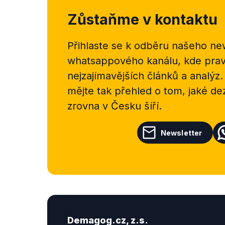
Zůstaňme v kontaktu
Přihlaste se k odběru našeho
new
whatsappového kanálu, kde pravi
nejzajímavějších článků a analýz.
mějte tak přehled o tom, jaké d
zrovna v Česku šíří.
Newsletter
Demagog.cz, z.s.