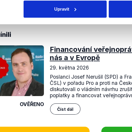
ány. Změny se týkaly například volby členů rad obou médi
Upravit
nebo využívání nových technologií k diverzifikaci činnosti m
to hodnotíme jako pravdivý.
nili
Financování veřejnoprá
nás a v Evropě
29. května 2026
Poslanci Josef Nerušil (SPD) a Fra
ČSL) v pořadu Pro a proti na Čes
diskutovali o vládním návrhu zruš
poplatky a financovat veřejnoprávn
OVĚŘENO
Číst dál