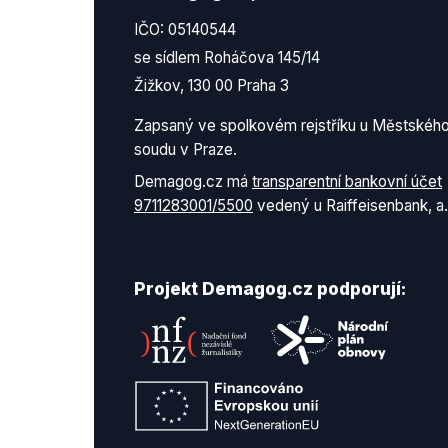
IČO: 05140544
se sídlem Roháčova 145/14
Žižkov, 130 00 Praha 3
Zapsaný ve spolkovém rejstříku u Městskéh
soudu v Praze.
Demagog.cz má
transparentní bankovní účet
9711283001/5500
vedený u Raiffeisenbank, a.
Projekt Demagog.cz podporují: