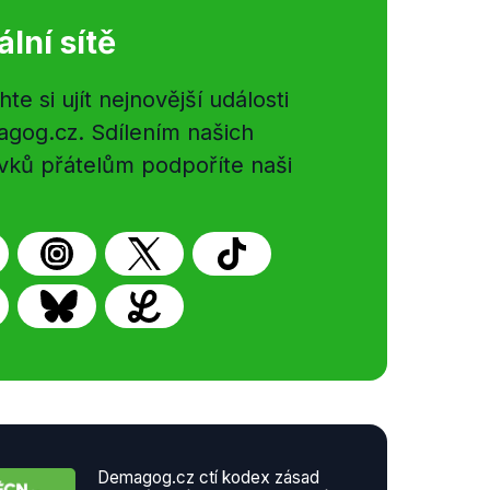
ální sítě
e si ujít nejnovější události
gog.cz. Sdílením našich
vků přátelům podpoříte naši
Demagog.cz ctí kodex zásad