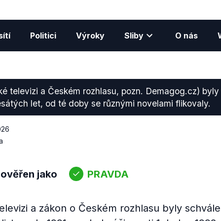
ítí
Politici
Výroky
Sliby
O nás
ké televizi a Českém rozhlasu, pozn. Demagog.cz) byl
tých let, od té doby se různými novelami flikovaly.
026
a
 ověřen jako
PRAVDA
elevizi a zákon o Českém rozhlasu byly schvál