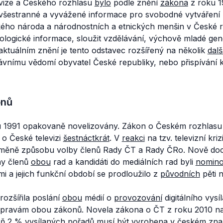
vize a Českého rozhlasu
bylo
podle znění
zákona
z roku 1
, všestranné a vyvážené informace pro svobodné vytváření 
ského národa a národnostních a etnických menšin v České r
logické informace, sloužit vzdělávání, výchově mladé gene
 aktuálním znění je tento odstavec rozšířený na několik
dalš
rávnímu vědomí obyvatel České republiky, nebo přispívání k
onů
 1991 opakovaně novelizovány. Zákon o Českém rozhlasu 
o České televizi
šestnáctkrát
. V
reakci
na tzv. televizní kri
 změně způsobu volby členů Rady ČT a Rady ČRo. Nově do
ny členů
obou
rad a kandidáti do mediálních rad byli
nomino
i a jejich funkční období se prodloužilo z
původních
pěti n
ozšířila poslání
obou
médií o
provozování
digitálního vysíl
úpravám obou zákonů. Novela zákona o ČT z roku 2010 na
poň 2 % vysílaných pořadů musí být vyrobena v českém zn