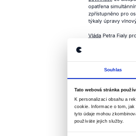
opatřena simultánní
zpřístupněno pro os
týkaly úpravy vlnov
Vláda
Petra Fialy pro
upravila způsob volb
u
obou
rad, a naop
roky. Organizace a s
deset let. Takzvaná
Souhlas
a televizních poplatc
poplatků
a
rozšíření
a ČRo, podle kterýc
Tato webová stránka použív
činností a diverzifik
K personalizaci obsahu a re
cookie. Informace o tom, jak
Jak jsme výrok o
tyto údaje mohou zkombinovat
používáte jejich služby.
Zákon o České televi
národní rada schváli