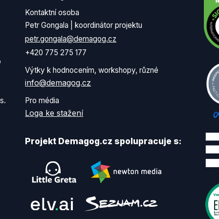
Kontaktní osoba
Petr Gongala | koordinátor projektu
petr.gongala@demagog.cz
+420 775 275 177
o
Výtky k hodnocením, workshopy, různé
info@demagog.cz
s.
Pro média
Loga ke stažení
Projekt Demagog.cz spolupracuje s: