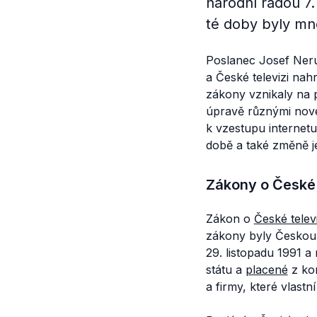
národní radou 7.
té doby byly mn
Poslanec Josef Neru
a České televizi nah
zákony vznikaly na p
úpravě různými novel
k vzestupu internetu
době a také změně je
Zákony o České 
Zákon o
České televi
zákony byly Českou 
29. listopadu 1991 a 
státu a
placené
z kon
a firmy, které vlastn