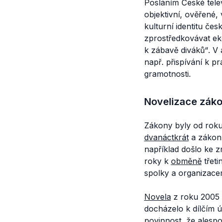
Posláním České tele
objektivní, ověřené
kulturní identitu če
zprostředkovávat eko
k zábavě diváků“
. V
např. přispívání k p
gramotnosti.
Novelizace zák
Zákony byly od roku
dvanáctkrát
a zákon 
například došlo ke
roky k
obměně
třeti
spolky a organizacem
Novela
z roku 2005 r
docházelo k dílčím 
povinnost
, že ales