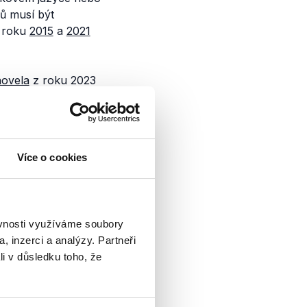
ů musí být
z roku
2015
a
2021
novela
z roku 2023
ybírá
třetinu
radních
vala
každé dva
ě činné minimálně
 rozhlasových
Více o cookies
sionářských
y zákonů o ČT
ogie k
inovaci
svých
ěvnosti využíváme soubory
, inzerci a analýzy. Partneři
li v důsledku toho, že
konkrétně je Česká
 doby byly oba zákony