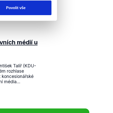
í, provozování
Povolit vše
édií. Výrok poslance
vních médií u
ntišek Talíř (KDU-
kém rozhlase
it koncesionářské
í média...