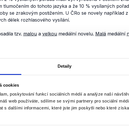
m tlumočením do tohoto jazyka a že 10 % vysílaných pořad
oby se zrakovým postižením. U ČRo se novely například 
ých délek rozhlasového vysílání.
sadila tzv.
malou
a
velkou
mediální novelu.
Malá
mediální
y mediálních rad. Do volby radních zapojila Senát, který v
ak
zrušila
pravidlo
, podle kterého se
třetina
radních
obměňo
polky, které členy
rady
ČT a ČRo
nominují
, musely
být
nov
velká
mediální novela se týkala především změny zákona o
Detaily
ích (
.pdf
), v rámci které došlo u ČT a ČRo k
zvýšení
konce
okruhu jejich poplatníků. Součástí novely byly ale i úprav
h mají veřejnoprávní média například
využívat
nové technol
á cookies
aci nabízených služeb.
klam, poskytování funkcí sociálních médií a analýze naší návšt
 náš web používáte, sdílíme se svými partnery pro sociální média
věřili?
 s dalšími informacemi, které jste jim poskytli nebo které získa
zi i zákon o Českém rozhlasu vznikly na začátku 90. let, 
la 7. listopadu 1991. Účinnosti nabyly 1. ledna 1992. Od té