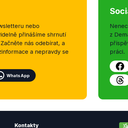
Soci
sletteru nebo
Nenecht
delně přinášíme shrnutí
z Dema
 Začněte nás odebírat, a
příspě
ezinformace a nepravdy se
práci.
WhatsApp
Kontakty