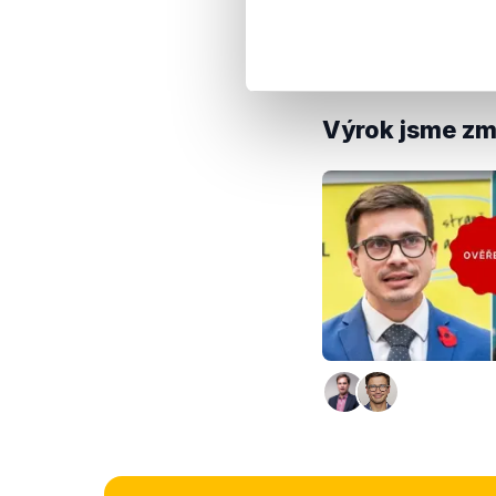
mnohokrát novelizov
digitálního vysílání 
Josefa Nerušila pro
Výrok jsme zmí