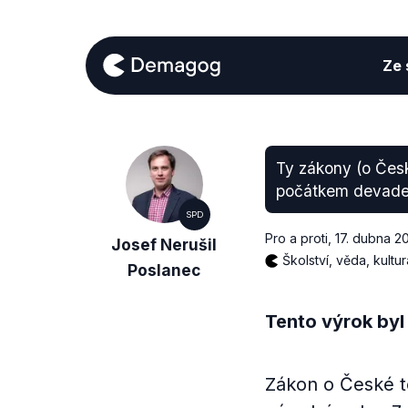
Ze s
Ty zákony (o Čes
počátkem devadesá
SPD
Pro a proti
,
17. dubna 2
Josef Nerušil
Školství, věda, kultur
Poslanec
Tento výrok byl
Zákon o České t