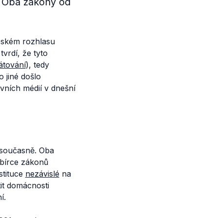
2. Oba zákony od
Českém rozhlasu
tvrdí, že tyto
átování
), tedy
 jiné došlo
ávních médií v dnešní
 současně. Oba
sbírce zákonů
nstituce
nezávislé
na
it domácnosti
í.