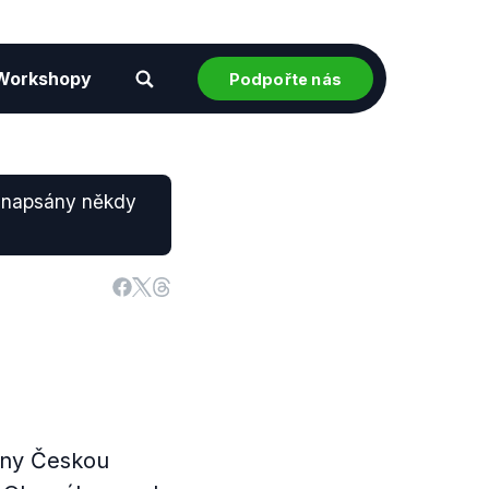
Workshopy
Podpořte nás
y napsány někdy
eny Českou