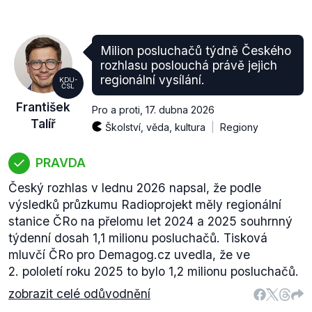
Milion posluchačů týdně Českého
rozhlasu poslouchá právě jejich
regionální vysílání.
KDU-
ČSL
František
Pro a proti
,
17. dubna 2026
Talíř
Školství, věda, kultura
Regiony
PRAVDA
Český rozhlas v lednu 2026 napsal, že podle
výsledků průzkumu Radioprojekt měly regionální
stanice ČRo na přelomu let 2024 a 2025 souhrnný
týdenní dosah 1,1 milionu posluchačů. Tisková
mluvčí ČRo pro Demagog.cz uvedla, že ve
2. pololetí roku 2025 to bylo 1,2 milionu posluchačů.
zobrazit celé odůvodnění