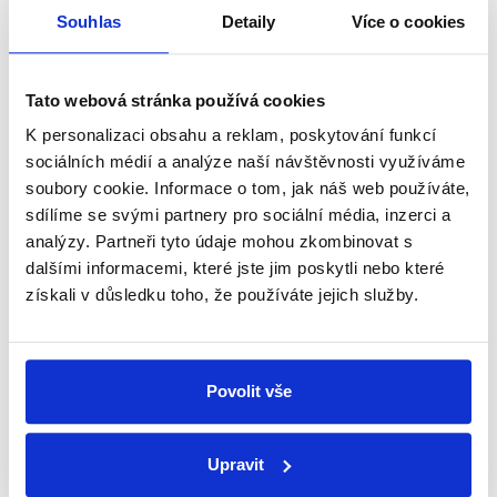
Souhlas
Detaily
Více o cookies
Je tam (ve vládním návrhu na
zrušení koncesionářských
Tato webová stránka používá cookies
poplatků, pozn. Demagog.cz)
SPD
K personalizaci obsahu a reklam, poskytování funkcí
zaveden koeficient toho, jak by se
Josef
měl koncesionářský poplatek
sociálních médií a analýze naší návštěvnosti využíváme
Nerušil
navyšovat.
soubory cookie. Informace o tom, jak náš web používáte,
sdílíme se svými partnery pro sociální média, inzerci a
Pro a proti
,
17. dubna 2026
analýzy. Partneři tyto údaje mohou zkombinovat s
Školství, věda, kultura
dalšími informacemi, které jste jim poskytli nebo které
získali v důsledku toho, že používáte jejich služby.
PRAVDA
Nerušil mluví o vládním návrhu zákona, jehož cílem
je zrušit koncesionářské poplatky. Zjevně tak
Povolit vše
poukazuje na navyšování částek ze státního
rozpočtu pro ČT a ČRo. Ty mají od roku 2028
opravdu každoročně růst o míru inflace
Upravit
předminulého roku, nejvýše však o 5 % ročně.