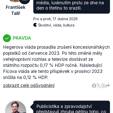
média, lusknutím prstu ze dne na
František
den o třetinu to srazili.
Talíř
Pro a proti
,
17. dubna 2026
Školství, věda, kultura
PRAVDA
Hegerova vláda prosadila zrušení koncesionářských
poplatků od července 2023. Po této změně měly
veřejnoprávní rozhlas a televize dostávat ze
státního rozpočtu 0,17 % HDP ročně. Následující
Ficova vláda ale tento příspěvek v prosinci 2023
snížila na 0,12 % HDP.
zobrazit celé odůvodnění
Publicistika a zpravodajství
představují zhruba pětinu toho, co