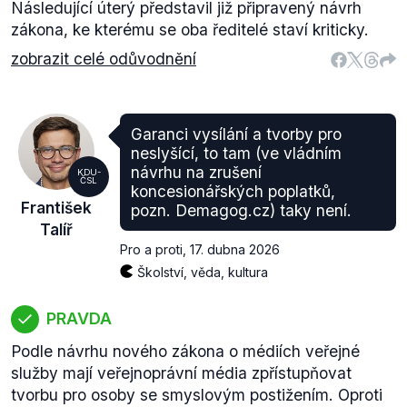
Následující úterý představil již připravený návrh
zákona, ke kterému se oba ředitelé staví kriticky.
zobrazit celé odůvodnění
Garanci vysílání a tvorby pro
neslyšící, to tam (ve vládním
návrhu na zrušení
KDU-
ČSL
koncesionářských poplatků,
František
pozn. Demagog.cz) taky není.
Talíř
Pro a proti
,
17. dubna 2026
Školství, věda, kultura
PRAVDA
Podle návrhu nového zákona o médiích veřejné
služby mají veřejnoprávní média zpřístupňovat
tvorbu pro osoby se smyslovým postižením. Oproti