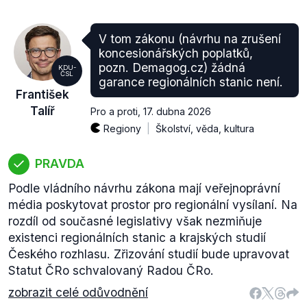
V tom zákonu (návrhu na zrušení
koncesionářských poplatků,
pozn. Demagog.cz) žádná
KDU-
ČSL
garance regionálních stanic není.
František
Talíř
Pro a proti
,
17. dubna 2026
Regiony
Školství, věda, kultura
PRAVDA
Podle vládního návrhu zákona mají veřejnoprávní
média poskytovat prostor pro regionální vysílaní. Na
rozdíl od současné legislativy však nezmiňuje
existenci regionálních stanic a krajských studií
Českého rozhlasu. Zřizování studií bude upravovat
Statut ČRo schvalovaný Radou ČRo.
zobrazit celé odůvodnění