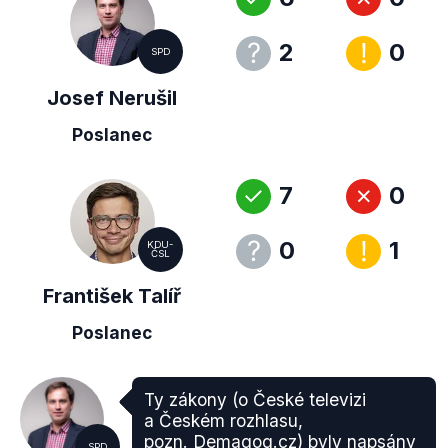
2
0
SPD
Josef Nerušil
Poslanec
7
0
0
1
KDU-
ČSL
František Talíř
Poslanec
Ty zákony (o České televizi
a Českém rozhlasu,
pozn. Demagog.cz) byly napsány
SPD