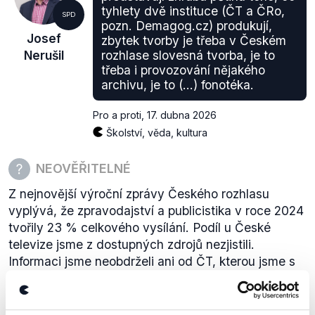
tyhlety dvě instituce (ČT a ČRo,
SPD
pozn. Demagog.cz) produkují,
Josef
zbytek tvorby je třeba v Českém
Nerušil
rozhlase slovesná tvorba, je to
třeba i provozování nějakého
archivu, je to (…) fonotéka.
Pro a proti
,
17. dubna 2026
Školství, věda, kultura
NEOVĚŘITELNÉ
Z nejnovější výroční zprávy Českého rozhlasu
vyplývá, že zpravodajství a publicistika v roce 2024
tvořily 23 % celkového vysílání. Podíl u České
televize jsme z dostupných zdrojů nezjistili.
Informaci jsme neobdrželi ani od ČT, kterou jsme s
dotazem kontaktovali.
zobrazit celé odůvodnění