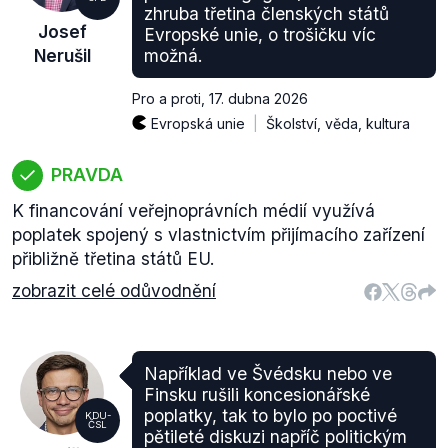
zhruba třetina členských států
Josef
Evropské unie, o trošičku víc
Nerušil
možná.
Pro a proti
,
17. dubna 2026
Evropská unie
Školství, věda, kultura
PRAVDA
K financování veřejnoprávních médií využívá
poplatek spojený s vlastnictvím přijímacího zařízení
přibližně třetina států EU.
zobrazit celé odůvodnění
Například ve Švédsku nebo ve
Finsku rušili koncesionářské
poplatky, tak to bylo po poctivé
KDU-
ČSL
pětileté diskuzi napříč politickým