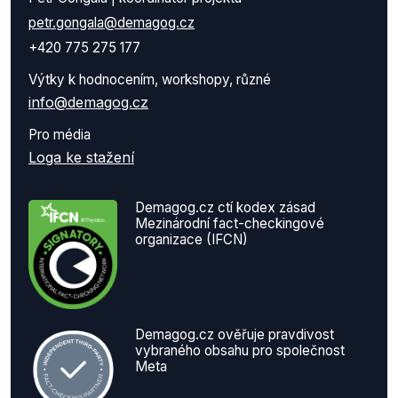
petr.gongala@demagog.cz
+420 775 275 177
Výtky k hodnocením, workshopy, různé
info@demagog.cz
Pro média
Loga ke stažení
Demagog.cz ctí kodex zásad
Mezinárodní fact-checkingové
organizace (IFCN)
Demagog.cz ověřuje pravdivost
vybraného obsahu pro společnost
Meta