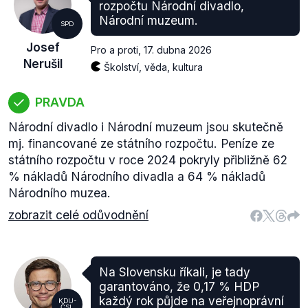
rozpočtu Národní divadlo,
Národní muzeum.
SPD
Josef
Pro a proti
,
17. dubna 2026
Nerušil
Školství, věda, kultura
PRAVDA
Národní divadlo i Národní muzeum jsou skutečně
mj. financované ze státního rozpočtu. Peníze ze
státního rozpočtu v roce 2024 pokryly přibližně 62
% nákladů Národního divadla a 64 % nákladů
Národního muzea.
zobrazit celé odůvodnění
Na Slovensku říkali, je tady
garantováno, že 0,17 % HDP
každý rok půjde na veřejnoprávní
KDU-
ČSL