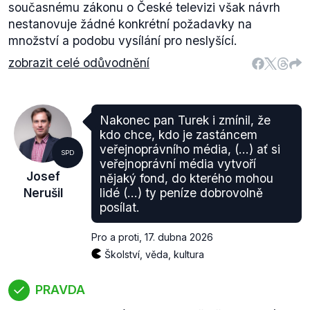
současnému zákonu o České televizi však návrh
nestanovuje žádné konkrétní požadavky na
množství a podobu vysílání pro neslyšící.
zobrazit celé odůvodnění
Nakonec pan Turek i zmínil, že
kdo chce, kdo je zastáncem
veřejnoprávního média, (...) ať si
SPD
veřejnoprávní média vytvoří
Josef
nějaký fond, do kterého mohou
Nerušil
lidé (...) ty peníze dobrovolně
posílat.
Pro a proti
,
17. dubna 2026
Školství, věda, kultura
PRAVDA