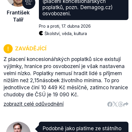
(placení koncesionářských
KDU-
ČSL
poplatků, pozn. Demagog.cz)
František
osvobozeni.
Talíř
Pro a proti
,
17. dubna 2026
Školství, věda, kultura
ZAVÁDĚJÍCÍ
Z placení koncesionářských poplatků sice existují
výjimky, hranice pro osvobození je však nastavena
velmi nízko. Poplatky nemusí hradit lidé s příjmem
nižším než 2,15násobek životního minima. To pro
jednotlivce činí 10 449 Kč měsíčně, zatímco hranice
chudoby dle ČSÚ je 19 090 Kč.
zobrazit celé odůvodnění
Podobně jako platíme ze státního