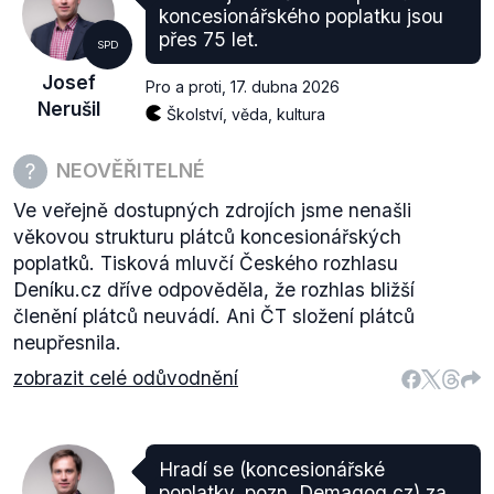
koncesionářského poplatku jsou
přes 75 let.
SPD
Josef
Pro a proti
,
17. dubna 2026
Nerušil
Školství, věda, kultura
NEOVĚŘITELNÉ
Ve veřejně dostupných zdrojích jsme nenašli
věkovou strukturu plátců koncesionářských
poplatků. Tisková mluvčí Českého rozhlasu
Deníku.cz dříve odpověděla, že rozhlas bližší
členění plátců neuvádí. Ani ČT složení plátců
neupřesnila.
zobrazit celé odůvodnění
Hradí se (koncesionářské
poplatky, pozn. Demagog.cz) za