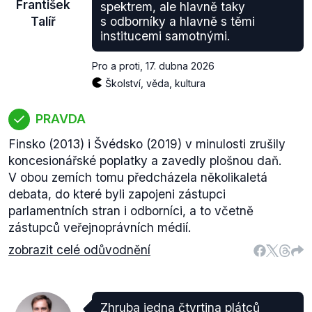
František
spektrem, ale hlavně taky
Talíř
s odborníky a hlavně s těmi
institucemi samotnými.
Pro a proti
,
17. dubna 2026
Školství, věda, kultura
PRAVDA
Finsko (2013) i Švédsko (2019) v minulosti zrušily
koncesionářské poplatky a zavedly plošnou daň.
V obou zemích tomu předcházela několikaletá
debata, do které byli zapojeni zástupci
parlamentních stran i odborníci, a to včetně
zástupců veřejnoprávních médií.
zobrazit celé odůvodnění
Zhruba jedna čtvrtina plátců