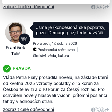
zobrazit celé odůvodnění
Jsme je (koncesionářské poplatky,
pozn. Demagog.cz) tedy navýšili.
KDU-
ČSL
Pro a proti
,
17. dubna 2026
František
Poslanecká sněmovna
Talíř
Školství, věda, kultura
PRAVDA
Vláda Petra Fialy prosadila novelu, na základě které
od května 2025 vzrostly poplatky o 15 korun za
Českou televizi a o 10 korun za Český rozhlas. Pro
schválení novely hlasovali všichni přítomní poslanci
tehdy vládnoucích stran.
zobrazit celé odůvodnění