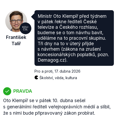
Ministr Oto Klempíř před týdnem
v pátek řekne řediteli České
televize a Českého rozhlasu,
KDU-
ČSL
budeme se o tom návrhu bavit,
František
uděláme na to pracovní skupinu.
Talíř
Tři dny na to v úterý přijde
s návrhem (zákona na zrušení
koncesionářských poplatků, pozn.
Demagog.cz).
Pro a proti
,
17. dubna 2026
Školství, věda, kultura
PRAVDA
Oto Klempíř se v pátek 10. dubna sešel
s generálními řediteli veřejnoprávních médií a slíbil,
že s nimi bude připravovaný zákon probírat.