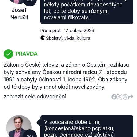
někdy počátkem devadesátých
Josef
let, od té doby se různými
Nerušil
novelami flikovaly.
Pro a proti
,
17. dubna 2026
Školství, věda, kultura
PRAVDA
Zákon o České televizi a zákon o Českém rozhlasu
byly schváleny Českou národní radou 7. listopadu
1991 a nabyly účinnosti 1. ledna 1992. Oba zákony
od té doby byly mnohokrát novelizovány.
zobrazit celé odůvodnění
V současné době u něj
(koncesionářského poplatku,
pozn. Demagog.cz) zůstává
SPD