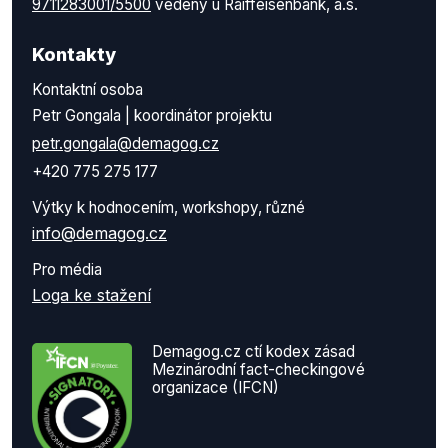
9711283001/5500
vedený u Raiffeisenbank, a.s.
Kontakty
Kontaktní osoba
Petr Gongala | koordinátor projektu
petr.gongala@demagog.cz
+420 775 275 177
Výtky k hodnocením, workshopy, různé
info@demagog.cz
Pro média
Loga ke stažení
Demagog.cz ctí kodex zásad
Mezinárodní fact-checkingové
organizace (IFCN)