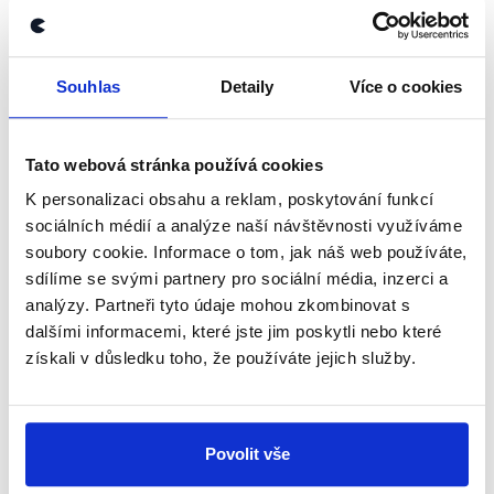
OVĚŘENO
Souhlas
Detaily
Více o cookies
Financování veřejnoprávních médií
u nás a v Evropě
Tato webová stránka používá cookies
29. května 2026
K personalizaci obsahu a reklam, poskytování funkcí
Poslanci Josef Nerušil (SPD) a František Talíř (KDU-
ČSL) v pořadu Pro a proti na Českém rozhlase
sociálních médií a analýze naší návštěvnosti využíváme
diskutovali o vládním návrhu zrušit koncesionářské
soubory cookie. Informace o tom, jak náš web používáte,
poplatky a financovat veřejnoprávní média...
sdílíme se svými partnery pro sociální média, inzerci a
analýzy. Partneři tyto údaje mohou zkombinovat s
Číst dál
dalšími informacemi, které jste jim poskytli nebo které
získali v důsledku toho, že používáte jejich služby.
Zůstaňme v kontaktu
Povolit vše
Přihlaste se k odběru našeho