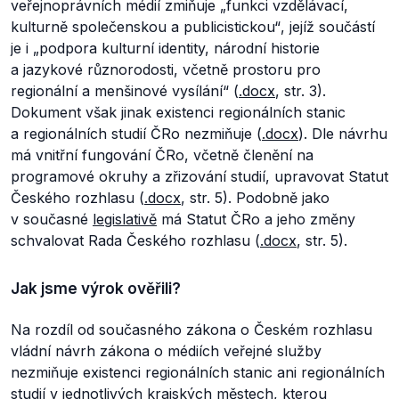
veřejnoprávních médií zmiňuje
„funkci vzdělávací,
kulturně společenskou a publicistickou“
, jejíž součástí
je i
„podpora kulturní identity, národní historie
a jazykové různorodosti, včetně prostoru pro
regionální a menšinové vysílání“
(
.docx
, str. 3).
Dokument však jinak existenci regionálních stanic
a regionálních studií ČRo nezmiňuje (
.docx
). Dle návrhu
má vnitřní fungování ČRo, včetně členění na
programové okruhy a zřizování studií, upravovat Statut
Českého rozhlasu (
.docx
, str. 5). Podobně jako
v současné
legislativě
má Statut ČRo a jeho změny
schvalovat Rada Českého rozhlasu (
.docx
, str. 5).
Jak jsme výrok ověřili?
Na rozdíl od současného zákona o Českém rozhlasu
vládní návrh zákona o médiích veřejné služby
nezmiňuje existenci regionálních stanic ani regionálních
studií v jednotlivých krajských městech, kterou