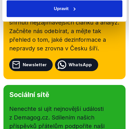
newsletteru nebo
whatsappového
Upravit
kanálu, kde pravidelně přinášíme
shrnutí nejzajímavějších článků a analýz.
Začněte nás odebírat, a mějte tak
přehled o tom, jaké dezinformace a
nepravdy se zrovna v Česku šíří.
Newsletter
WhatsApp
Sociální sítě
Nenechte si ujít nejnovější události
z Demagog.cz. Sdílením našich
příspěvků přátelům podpoříte naši