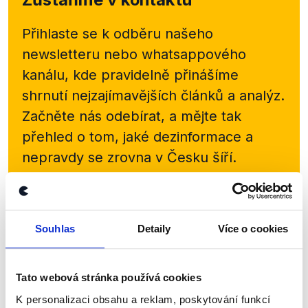
Přihlaste se k odběru našeho
newsletteru nebo
whatsappového
kanálu, kde pravidelně přinášíme
shrnutí nejzajímavějších článků a analýz.
Začněte nás odebírat, a mějte tak
přehled o tom, jaké dezinformace a
nepravdy se zrovna v Česku šíří.
Newsletter
WhatsApp
Souhlas
Detaily
Více o cookies
Sociální sítě
Tato webová stránka používá cookies
K personalizaci obsahu a reklam, poskytování funkcí
Nenechte si ujít nejnovější události