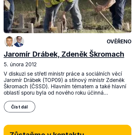
OVĚŘENO
Jaromír Drábek, Zdeněk Škromach
5. února 2012
V diskuzi se střetl ministr práce a sociálních věcí
Jaromír Drábek (TOP09) a stínový ministr Zdeněk
Škromach (ČSSD). Hlavním tématem a také hlavní
oblastí sporu byla od nového roku účinná...
Číst dál
Zůstaňme v kontaktu