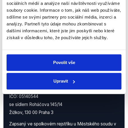
sociálních médií a analýze naší návštěvnosti využíváme
z Demagog.cz. Sdílením našich
soubory cookie. Informace o tom, jak náš web používáte,
příspěvků přátelům podpoříte naši
sdílíme se svými partnery pro sociální média, inzerci a
práci.
analýzy. Partneři tyto údaje mohou zkombinovat s
dalšími informacemi, které jste jim poskytli nebo které
získali v důsledku toho, že používáte jejich služby.
Povolit vše
Upravit
Demagog.cz, z.s.
IČO: 05140544
se sídlem Roháčova 145/14
Žižkov, 130 00 Praha 3
Zapsaný ve spolkovém rejstříku u Městského soudu v