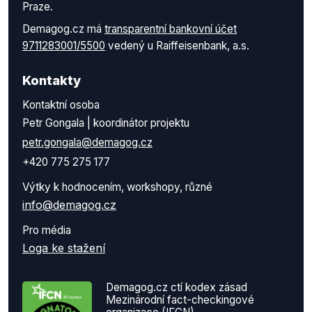
Praze.
Demagog.cz má
transparentní bankovní účet
9711283001/5500
vedený u Raiffeisenbank, a.s.
Kontakty
Kontaktní osoba
Petr Gongala | koordinátor projektu
petr.gongala@demagog.cz
+420 775 275 177
Výtky k hodnocením, workshopy, různé
info@demagog.cz
Pro média
Loga ke stažení
Demagog.cz ctí kodex zásad
Mezinárodní fact-checkingové