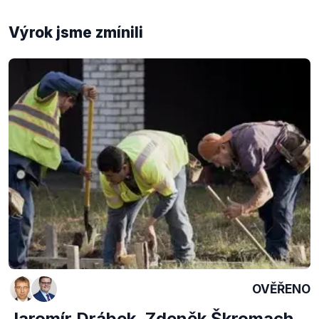
Výrok jsme zmínili
OVĚŘENO
Jaromír Drábek, Zdeněk Škromach