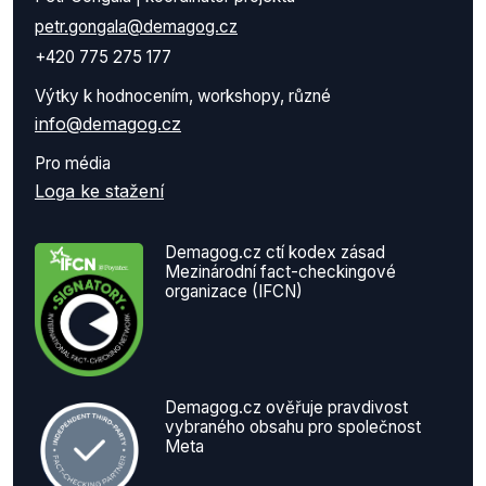
petr.gongala@demagog.cz
+420 775 275 177
Výtky k hodnocením, workshopy, různé
info@demagog.cz
Pro média
Loga ke stažení
Demagog.cz ctí kodex zásad
Mezinárodní fact-checkingové
organizace (IFCN)
Demagog.cz ověřuje pravdivost
vybraného obsahu pro společnost
Meta