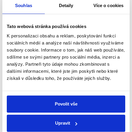
přehled o tom, jaké dezinformace a
Souhlas
Detaily
Více o cookies
nepravdy se zrovna v Česku šíří.
Tato webová stránka používá cookies
Newsletter
WhatsApp
K personalizaci obsahu a reklam, poskytování funkcí
sociálních médií a analýze naší návštěvnosti využíváme
soubory cookie. Informace o tom, jak náš web používáte,
sdílíme se svými partnery pro sociální média, inzerci a
Sociální sítě
analýzy. Partneři tyto údaje mohou zkombinovat s
dalšími informacemi, které jste jim poskytli nebo které
Nenechte si ujít nejnovější události
získali v důsledku toho, že používáte jejich služby.
z Demagog.cz. Sdílením našich
příspěvků přátelům podpoříte naši
práci.
Povolit vše
Upravit