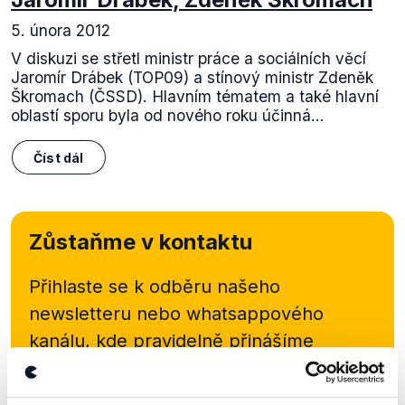
5. února 2012
V diskuzi se střetl ministr práce a sociálních věcí
Jaromír Drábek (TOP09) a stínový ministr Zdeněk
Škromach (ČSSD). Hlavním tématem a také hlavní
oblastí sporu byla od nového roku účinná...
Číst dál
Zůstaňme v kontaktu
Přihlaste se k odběru našeho
newsletteru nebo
whatsappového
kanálu, kde pravidelně přinášíme
shrnutí nejzajímavějších článků a analýz.
Začněte nás odebírat, a mějte tak