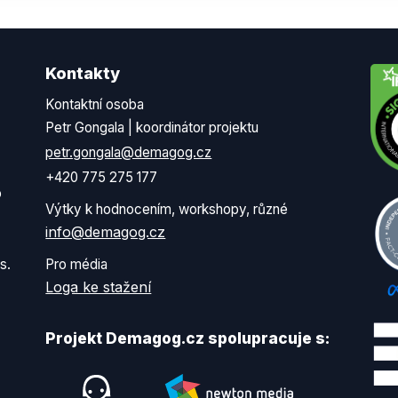
Kontakty
Kontaktní osoba
Petr Gongala | koordinátor projektu
petr.gongala@demagog.cz
+420 775 275 177
o
Výtky k hodnocením, workshopy, různé
info@demagog.cz
s.
Pro média
Loga ke stažení
Projekt Demagog.cz spolupracuje s: