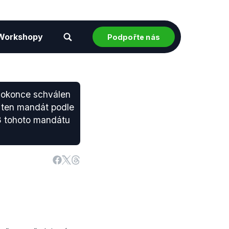
Workshopy
Podpořte nás
 dokonce schválen
i ten mandát podle
18 tohoto mandátu