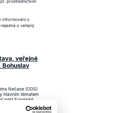
ř. prostřednictvím
r informování o
 nejedná o veřejný
stava, veřejné
. Bohuslav
 Petra Nečase (ODS)
ly hlavním tématem
lní pakt Evropské