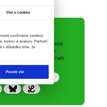
Více o cookies
ální sítě
ěvnosti využíváme soubory
, inzerci a analýzy. Partneři
e si ujít nejnovější události
li v důsledku toho, že
gog.cz. Sdílením našich
vků přátelům podpoříte naši
Povolit vše