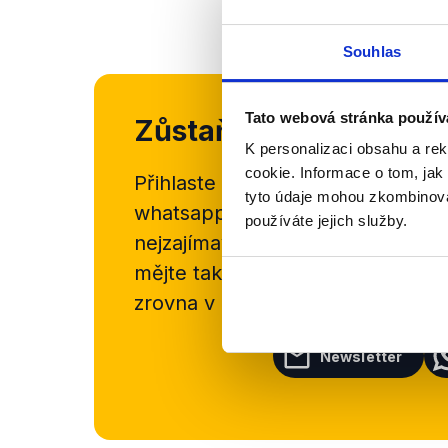
Souhlas
Tato webová stránka použív
Zůstaňme v kontaktu
K personalizaci obsahu a re
cookie. Informace o tom, jak
Přihlaste se k odběru našeho
new
tyto údaje mohou zkombinovat
whatsappového kanálu, kde pravi
používáte jejich služby.
nejzajímavějších článků a analýz.
mějte tak přehled o tom, jaké d
zrovna v Česku šíří.
Newsletter