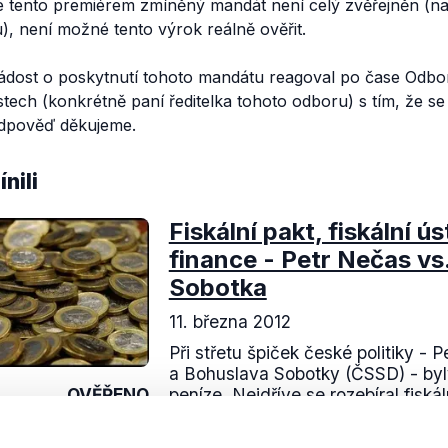
 tento premiérem zmíněný mandát není celý zvěřejněn (nap
, není možné tento výrok reálně ověřit.
ádost o poskytnutí tohoto mandátu reagoval po čase Odbo
tech (konkrétně paní ředitelka tohoto odboru) s tím, že se
odpověď děkujeme.
nili
Fiskální pakt, fiskální ú
finance - Petr Nečas vs
Sobotka
11. března 2012
Při střetu špiček české politiky -
a Bohuslava Sobotky (ČSSD) - by
OVĚŘENO
peníze. Nejdříve se rozebíral fiská
unie i v souvislosti s ODS...