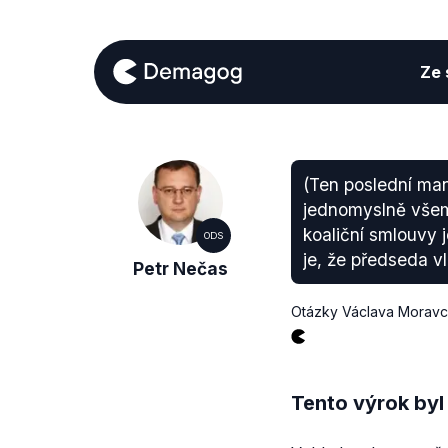
Ze s
(Ten poslední man
jednomyslně všemi
koaliční smlouvy 
ODS
je, že předseda v
Petr Nečas
Otázky Václava Morav
Tento výrok byl