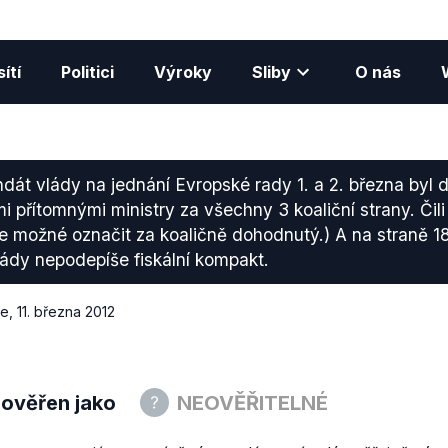
ítí
Politici
Výroky
Sliby
O nás
dát vlády na jednání Evropské rady 1. a 2. března byl
 přítomnými ministry za všechny 3 koaliční strany. Čil
je možné označit za koaličně dohodnutý.) A na straně 
lády nepodepíše fiskální kompakt.
ce
,
11. března 2012
 ověřen jako
NEOVĚŘITELNÉ