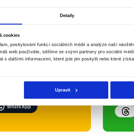
Číst dál
Detaily
á cookies
Soci
klam, poskytování funkcí sociálních médií a analýze naší návšt
 náš web používáte, sdílíme se svými partnery pro sociální média
sletteru nebo
Nenecht
 s dalšími informacemi, které jste jim poskytli nebo které získa
delně přinášíme shrnutí
z Dema
 Začněte nás odebírat, a
příspě
ezinformace a nepravdy se
práci.
Upravit
WhatsApp